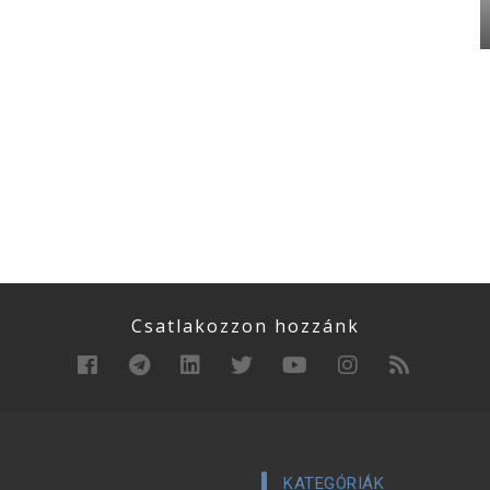
Csatlakozzon hozzánk
KATEGÓRIÁK