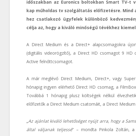
időszakban az Euronics boltokban Smart TV-t vá
kap műholdas tv szolgáltatás előfizetésre. Mind 
hez csatlakozó ügyfelek különböző kedvezmény
célja az, hogy a kiváló minőségű tévékhez kieme
A Direct Medium és a Direct+ alapcsomagokra újonn
(digitális videorögzítő), a Direct HD csomagot 9 HD
Active felnőttcsomagot.
A már meglévő Direct Medium, Direct+, vagy SuperPa
hónapig ingyen elérhető Direct HD csomag, a FilmBox 
Továbbá 1 hónapig plusz költségek nélkül élvezheti
előfizetők a Direct Medium csatornáit, a Direct Medium 
„
Az ajánlat kiváló lehetőséget nyújt arra, hogy a Sam
által váljanak teljessé
” – mondta Pinkola Zoltán, a