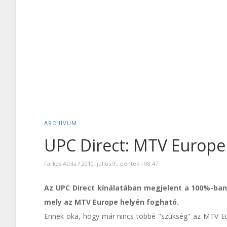
ARCHÍVUM
UPC Direct: MTV Europe
Farkas Attila
/
2010. július 9., péntek - 08:47
Az UPC Direct kínálatában megjelent a 100%-ba
mely az MTV Europe helyén fogható.
Ennek oka, hogy már nincs többé "szükség" az MTV E