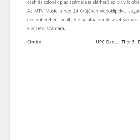
cseh és szlovák piac számára is elérhető az MTV lokális
Az MTV Music a nap 24 órájában videoklipeket sugár
decemberében indult. A kínálatba kerülésével virtuál
előfizetői számára.
Címke
UPC Direct
Thor 5