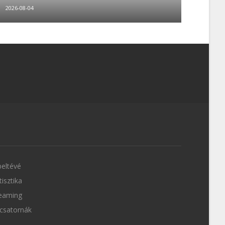
2026-08-04
eltévé
tisztika
eaming
csatornák