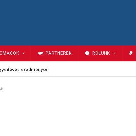
OMAGOK
PARTNEREK
RÓLUNK
gyedéves eredményei
ic