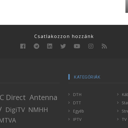
Csatlakozzon hozzánk
KATEGÓRIÁK
DTH
Káb
C Direct
Antenna
DTT
Sta
V
DigiTV
NMHH
Egyéb
Str
MTVA
IPTV
TV 