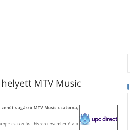
 helyett MTV Music
n zenét sugárzó MTV Music csatorna,
urope csatornára, hiszen november óta a