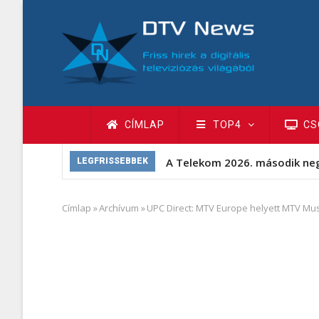
Ugrás
a
tartalomra
Fő
CÍMLAP
TOP4
CS
navigáció
A Telekom 2026. második ne
LEGFRISSEBBEK
Címlap
»
Archívum
»
UPC Direct: MTV Europe helyett MTV Mus
Morzsa