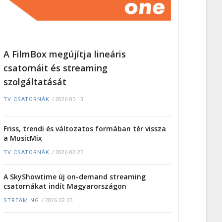
A FilmBox megújítja lineáris
csatornáit és streaming
szolgáltatását
/
2026-05-13
TV CSATORNÁK
Friss, trendi és változatos formában tér vissza
a MusicMix
/
2026-02-25
TV CSATORNÁK
A SkyShowtime új on-demand streaming
csatornákat indít Magyarországon
/
2026-02-03
STREAMING