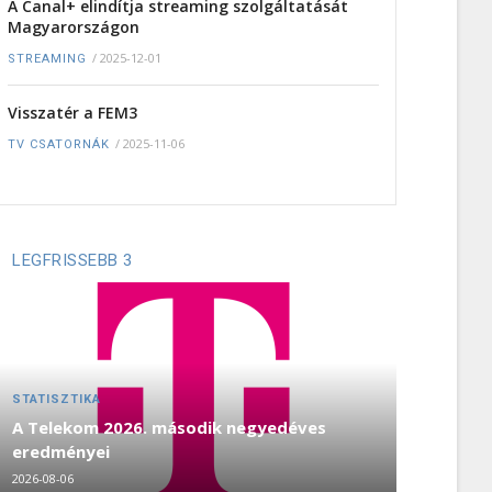
A Canal+ elindítja streaming szolgáltatását
Magyarországon
/
2025-12-01
STREAMING
Visszatér a FEM3
/
2025-11-06
TV CSATORNÁK
LEGFRISSEBB 3
STATISZTIKA
A Telekom 2026. második negyedéves
eredményei
2026-08-06