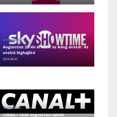
STREAMING
Augusztus 22-én érkezik az Aang avatár: Az
utolsó léghajlító
2026-08-05
STREAMING
CANAL+ 2026 augusztusi ajánló