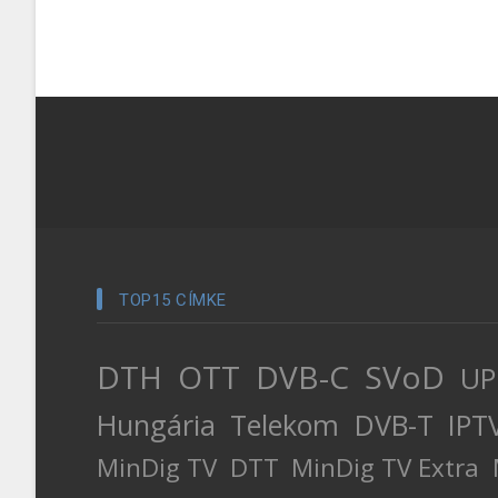
TOP15 CÍMKE
DTH
OTT
DVB-C
SVoD
UP
Hungária
Telekom
DVB-T
IPT
MinDig TV
DTT
MinDig TV Extra