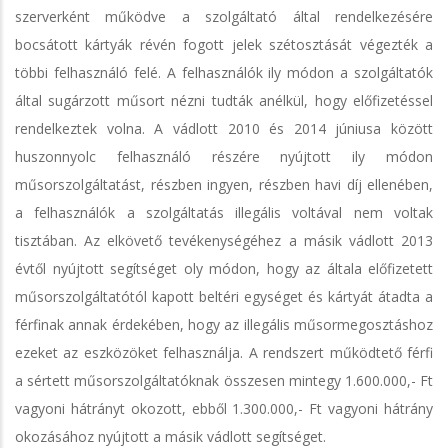
szerverként működve a szolgáltató által rendelkezésére
bocsátott kártyák révén fogott jelek szétosztását végezték a
többi felhasználó felé. A felhasználók ily módon a szolgáltatók
által sugárzott műsort nézni tudták anélkül, hogy előfizetéssel
rendelkeztek volna. A vádlott 2010 és 2014 júniusa között
huszonnyolc felhasználó részére nyújtott ily módon
műsorszolgáltatást, részben ingyen, részben havi díj ellenében,
a felhasználók a szolgáltatás illegális voltával nem voltak
tisztában. Az elkövető tevékenységéhez a másik vádlott 2013
évtől nyújtott segítséget oly módon, hogy az általa előfizetett
műsorszolgáltatótól kapott beltéri egységet és kártyát átadta a
férfinak annak érdekében, hogy az illegális műsormegosztáshoz
ezeket az eszközöket felhasználja. A rendszert működtető férfi
a sértett műsorszolgáltatóknak összesen mintegy 1.600.000,- Ft
vagyoni hátrányt okozott, ebből 1.300.000,- Ft vagyoni hátrány
okozásához nyújtott a másik vádlott segítséget.