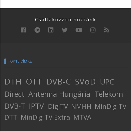
Csatlakozzon hozzánk
TOP15 CÍMKE
DTH
OTT
DVB-C
SVoD
UPC
Direct
Antenna Hungária
Telekom
DVB-T
IPTV
DigiTV
NMHH
MinDig TV
DTT
MinDig TV Extra
MTVA