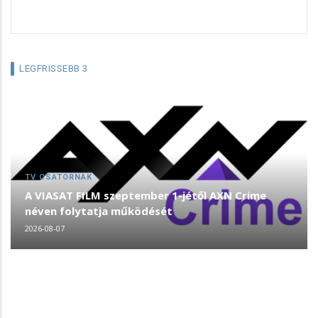
LEGFRISSEBB 3
TV CSATORNÁK
A VIASAT FILM szeptember 1-jétől AXN Crime
néven folytatja működését
2026-08-07