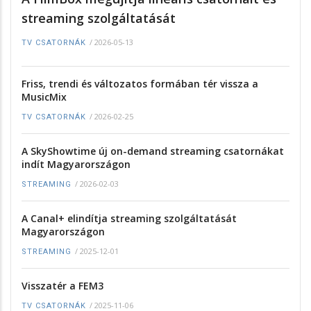
streaming szolgáltatását
/
2026-05-13
TV CSATORNÁK
Friss, trendi és változatos formában tér vissza a
MusicMix
/
2026-02-25
TV CSATORNÁK
A SkyShowtime új on-demand streaming csatornákat
indít Magyarországon
/
2026-02-03
STREAMING
A Canal+ elindítja streaming szolgáltatását
Magyarországon
/
2025-12-01
STREAMING
Visszatér a FEM3
/
2025-11-06
TV CSATORNÁK