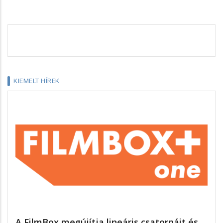
KIEMELT HÍREK
A FilmBox megújítja lineáris csatornáit és