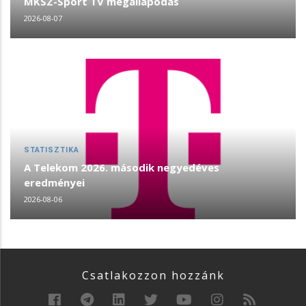
MKSZ-Sport TV megállapodás
2026-08-07
STATISZTIKA
A Telekom 2026. második negyedéves
eredményei
2026-08-06
Csatlakozzon hozzánk