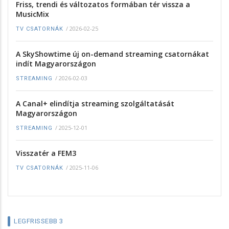
Friss, trendi és változatos formában tér vissza a
MusicMix
/
2026-02-25
TV CSATORNÁK
A SkyShowtime új on-demand streaming csatornákat
indít Magyarországon
/
2026-02-03
STREAMING
A Canal+ elindítja streaming szolgáltatását
Magyarországon
/
2025-12-01
STREAMING
Visszatér a FEM3
/
2025-11-06
TV CSATORNÁK
LEGFRISSEBB 3