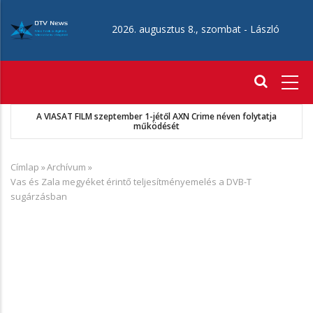
Ugrás
a
2026. augusztus 8., szombat -
László
tartalomra
Fő
navigáció
A VIASAT FILM szeptember 1-jétől AXN Crime néven folytatja
működését
Címlap
»
Archívum
»
Morzsa
Vas és Zala megyéket érintő teljesítményemelés a DVB-T
sugárzásban