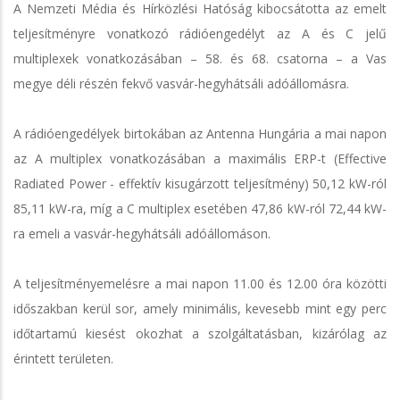
A Nemzeti Média és Hírközlési Hatóság kibocsátotta az emelt
teljesítményre vonatkozó rádióengedélyt az A és C jelű
multiplexek vonatkozásában – 58. és 68. csatorna – a Vas
megye déli részén fekvő vasvár-hegyhátsáli adóállomásra.
A rádióengedélyek birtokában az Antenna Hungária a mai napon
az A multiplex vonatkozásában a maximális ERP-t (Effective
Radiated Power - effektív kisugárzott teljesítmény) 50,12 kW-ról
85,11 kW-ra, míg a C multiplex esetében 47,86 kW-ról 72,44 kW-
ra emeli a vasvár-hegyhátsáli adóállomáson.
A teljesítményemelésre a mai napon 11.00 és 12.00 óra közötti
időszakban kerül sor, amely minimális, kevesebb mint egy perc
időtartamú kiesést okozhat a szolgáltatásban, kizárólag az
érintett területen.