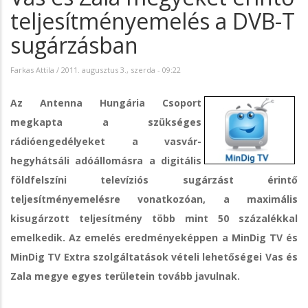
teljesítményemelés a DVB-T
sugárzásban
Farkas Attila
/
2011. augusztus 3., szerda - 09:22
Az Antenna Hungária Csoport
megkapta a szükséges
rádióengedélyeket a vasvár-
hegyhátsáli adóállomásra a digitális
földfelszíni televíziós sugárzást érintő
teljesítményemelésre vonatkozóan, a maximális
kisugárzott teljesítmény több mint 50 százalékkal
emelkedik. Az emelés eredményeképpen a MinDig TV és
MinDig TV Extra szolgáltatások vételi lehetőségei Vas és
Zala megye egyes területein tovább javulnak.