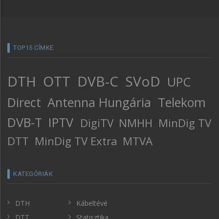
TOP15 CÍMKE
DTH
OTT
DVB-C
SVoD
UPC
Direct
Antenna Hungária
Telekom
DVB-T
IPTV
DigiTV
NMHH
MinDig TV
DTT
MinDig TV Extra
MTVA
KATEGÓRIÁK
DTH
Kábeltévé
DTT
Statisztika