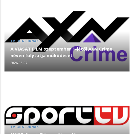
TV CSATORNÁK
A VIASAT FILM szeptember 1-jétől AXN Crime
néven folytatja működését
2026-08-07
TV CSATORNÁK