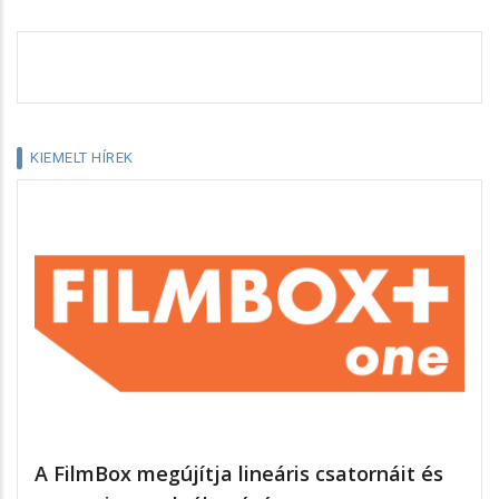
KIEMELT HÍREK
A FilmBox megújítja lineáris csatornáit és