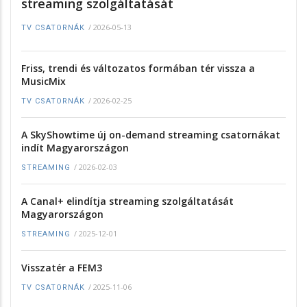
streaming szolgáltatását
/
2026-05-13
TV CSATORNÁK
Friss, trendi és változatos formában tér vissza a
MusicMix
/
2026-02-25
TV CSATORNÁK
A SkyShowtime új on-demand streaming csatornákat
indít Magyarországon
/
2026-02-03
STREAMING
A Canal+ elindítja streaming szolgáltatását
Magyarországon
/
2025-12-01
STREAMING
Visszatér a FEM3
/
2025-11-06
TV CSATORNÁK