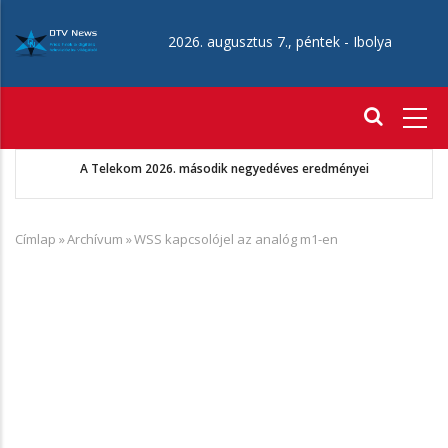
Ugrás
a
2026. augusztus 7., péntek -
Ibolya
tartalomra
Fő
navigáció
A Telekom 2026. második negyedéves eredményei
Címlap
»
Archívum
»
WSS kapcsolójel az analóg m1-en
Morzsa