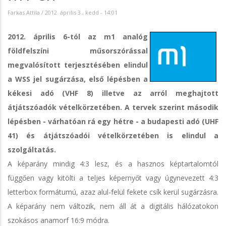
Farkas Attila
/
2012. április 3., kedd - 14:01
2012. április 6-tól az m1 analóg
földfelszíni műsorszórással
megvalósított terjesztésében elindul
a WSS jel sugárzása, első lépésben a
kékesi adó (VHF 8) illetve az arról meghajtott
átjátszóadók vételkörzetében. A tervek szerint második
lépésben - várhatóan rá egy hétre - a budapesti adó (UHF
41) és átjátszóadói vételkörzetében is elindul a
szolgáltatás.
A képarány mindig 4:3 lesz, és a hasznos képtartalomtól
függően vagy kitölti a teljes képernyőt vagy úgynevezett 4:3
letterbox formátumú, azaz alul-felül fekete csík kerül sugárzásra.
A képarány nem változik, nem áll át a digitális hálózatokon
szokásos anamorf 16:9 módra.