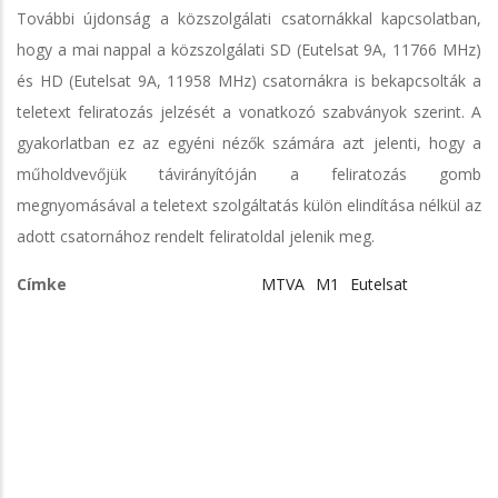
További újdonság a közszolgálati csatornákkal kapcsolatban,
hogy a mai nappal a közszolgálati SD (Eutelsat 9A, 11766 MHz)
és HD (Eutelsat 9A, 11958 MHz) csatornákra is bekapcsolták a
teletext feliratozás jelzését a vonatkozó szabványok szerint. A
gyakorlatban ez az egyéni nézők számára azt jelenti, hogy a
műholdvevőjük távirányítóján a feliratozás gomb
megnyomásával a teletext szolgáltatás külön elindítása nélkül az
adott csatornához rendelt feliratoldal jelenik meg.
Címke
MTVA
M1
Eutelsat