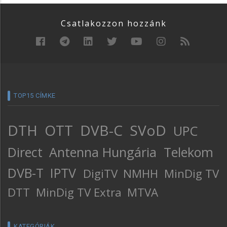
Csatlakozzon hozzánk
TOP15 CÍMKE
DTH
OTT
DVB-C
SVoD
UPC
Direct
Antenna Hungária
Telekom
DVB-T
IPTV
DigiTV
NMHH
MinDig TV
DTT
MinDig TV Extra
MTVA
KATEGÓRIÁK