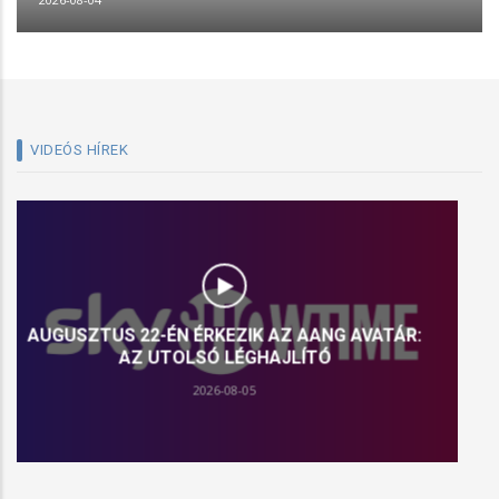
VIDEÓS HÍREK
AUGUSZTUS 5-ÉN ÉRKEZIK „A STAR WARS:
LÁTOMÁSOK BEMUTATJA: A KILENCEDIK JEDI” A
DISNEY+-RA
2026-08-03