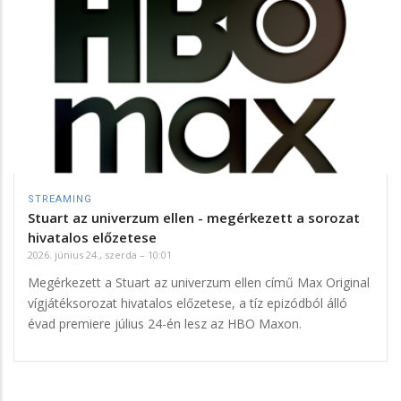
STREAMING
Stuart az univerzum ellen - megérkezett a sorozat
hivatalos előzetese
2026. június 24., szerda – 10:01
Megérkezett a Stuart az univerzum ellen című Max Original
vígjátéksorozat hivatalos előzetese, a tíz epizódból álló
évad premiere július 24-én lesz az HBO Maxon.