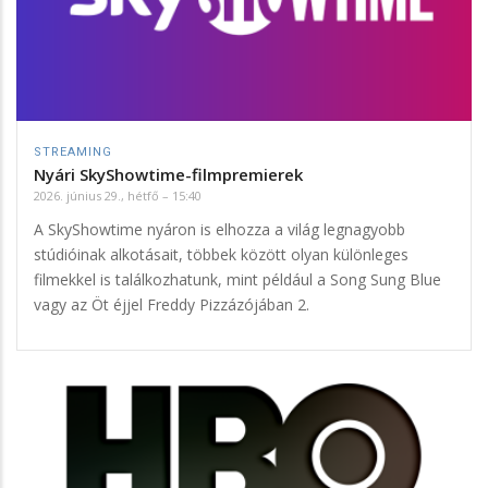
STREAMING
Nyári SkyShowtime-filmpremierek
2026. június 29., hétfő – 15:40
A SkyShowtime nyáron is elhozza a világ legnagyobb
stúdióinak alkotásait, többek között olyan különleges
filmekkel is találkozhatunk, mint például a Song Sung Blue
vagy az Öt éjjel Freddy Pizzázójában 2.