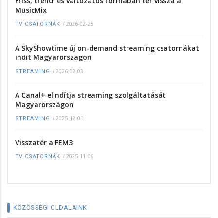
Friss, trendi és változatos formában tér vissza a
MusicMix
/
2026-02-25
TV CSATORNÁK
A SkyShowtime új on-demand streaming csatornákat
indít Magyarországon
/
2026-02-03
STREAMING
A Canal+ elindítja streaming szolgáltatását
Magyarországon
/
2025-12-01
STREAMING
Visszatér a FEM3
/
2025-11-06
TV CSATORNÁK
KÖZÖSSÉGI OLDALAINK