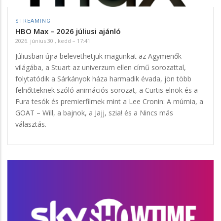
STREAMING
HBO Max – 2026 júliusi ajánló
2026. június 30., kedd – 17:41
Júliusban újra belevethetjük magunkat az Agymenők
világába, a Stuart az univerzum ellen című sorozattal,
folytatódik a Sárkányok háza harmadik évada, jön több
felnőtteknek szóló animációs sorozat, a Curtis elnök és a
Fura tesók és premierfilmek mint a Lee Cronin: A múmia, a
GOAT – Will, a bajnok, a Jajj, szia! és a Nincs más
választás.