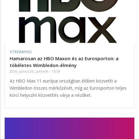
STREAMING
Hamarosan az HBO Maxon és az Eurosporton: a
tökéletes Wimbledon-élmény
2026. június 26., péntek – 15:59
Az HBO Max 11 európai országban élőben közvetíti a
Wimbledon összes mérkőzését, míg az Eurosporton teljes
körű helyszíni közvetítés várja a nézőket.