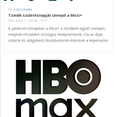
TV CSATORNÁK
Tizedik születésnapját ünnepli a Mozi+
2026. július 1., szerda – 16:11
A jubileumi hónapban a Mozi+ a nézőkkel együtt ünnepel,
melynek részeként országos tévépremierek, Oscar-díjas
sztárok és világsikerű blockbusterek érkeznek a képernyőre.