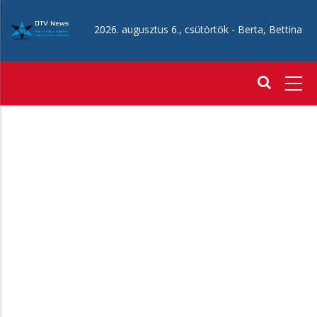
Ugrás
a
2026. augusztus 6., csütörtök -
Berta, Bettina
tartalomra
Fő
navigáció