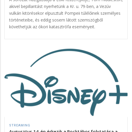
akivel bepillantást nyerhetünk a Kr. u. 79-ben, a Vezúv
vulkán kitörésekor elpusztult Pompeii túlélőinek személyes
történeteibe, és eddig sosem látott szemszögből
követhetjük az ókori katasztrófa eseményeit.
STREAMING
Augusztus 14-én érkezik a Rocktábor folytatása a