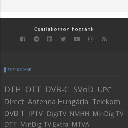
Csatlakozzon hozzánk
TOP15 CÍMKE
DTH
OTT
DVB-C
SVoD
UPC
Direct
Antenna Hungária
Telekom
DVB-T
IPTV
DigiTV
NMHH
MinDig TV
DTT
MinDig TV Extra
MTVA