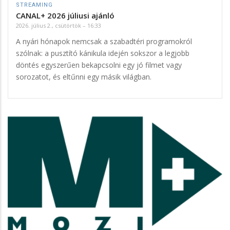
STREAMING
CANAL+ 2026 júliusi ajánló
2026. július 2., csütörtök – 16:33
A nyári hónapok nemcsak a szabadtéri programokról
szólnak: a pusztító kánikula idején sokszor a legjobb
döntés egyszerűen bekapcsolni egy jó filmet vagy
sorozatot, és eltűnni egy másik világban.