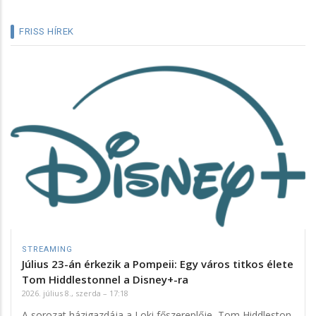
FRISS HÍREK
STREAMING
Július 23-án érkezik a Pompeii: Egy város titkos élete
Tom Hiddlestonnel a Disney+-ra
2026. július 8., szerda – 17:18
A sorozat házigazdája a Loki főszereplője, Tom Hiddleston,