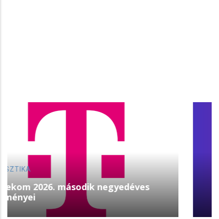
STREAMING
Augusztus 22-én érkezik az Aang avatár:
Az utolsó léghajlító