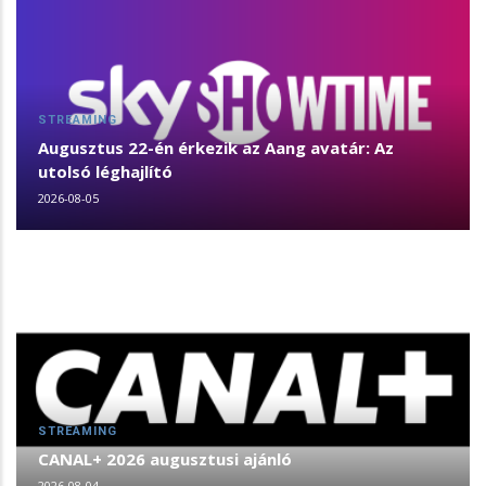
STREAMING
Augusztus 22-én érkezik az Aang avatár: Az
utolsó léghajlító
2026-08-05
STREAMING
CANAL+ 2026 augusztusi ajánló
2026-08-04