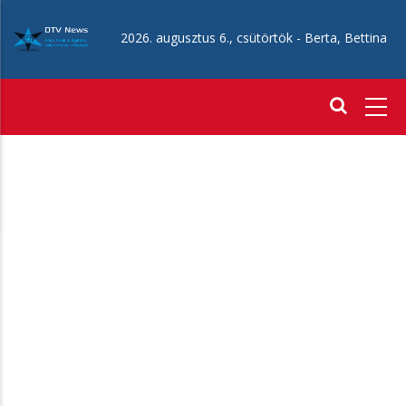
Ugrás
a
2026. augusztus 6., csütörtök -
Berta, Bettina
tartalomra
Fő
navigáció