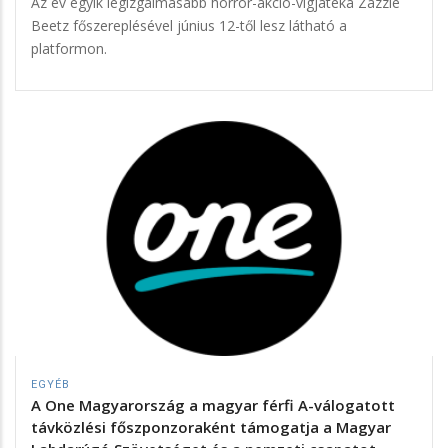
Az év egyik legizgalmasabb horror-akció-vígjátéka Zazzie
Beetz főszereplésével június 12-től lesz látható a
platformon.
EGYÉB
A One Magyarország a magyar férfi A-válogatott
távközlési főszponzoraként támogatja a Magyar