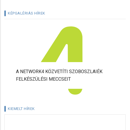
KÉPGALÉRIÁS HÍREK
HAMAROSAN AZ HBO MAXON ÉS AZ
EUROSPORTON: A TÖKÉLETES WIMBLEDON-
ÉLMÉNY
KIEMELT HÍREK