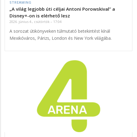
STREAMING
„A világ legjobb úti céljai Antoni Porowskival” a
Disney+-on is elérhető lesz
2026. június 4., csütörtök – 17:04
A sorozat útikönyveken túlmutató betekintést kínál
Mexikóváros, Párizs, London és New York világába.