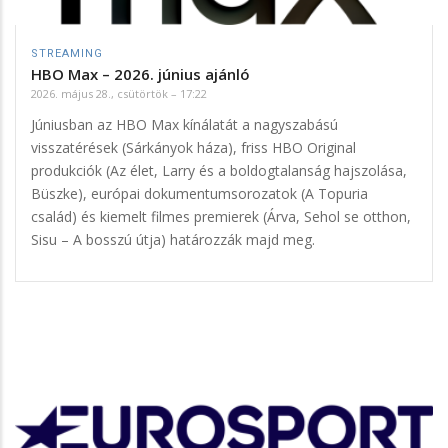
STREAMING
HBO Max – 2026. június ajánló
2026. május 28., csütörtök – 17:22
Júniusban az HBO Max kínálatát a nagyszabású
visszatérések (Sárkányok háza), friss HBO Original
produkciók (Az élet, Larry és a boldogtalanság hajszolása,
Büszke), európai dokumentumsorozatok (A Topuria
család) és kiemelt filmes premierek (Árva, Sehol se otthon,
Sisu – A bosszú útja) határozzák majd meg.