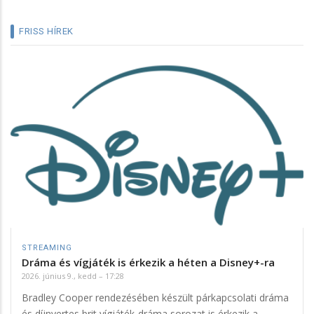
FRISS HÍREK
STREAMING
Dráma és vígjáték is érkezik a héten a Disney+-ra
2026. június 9., kedd – 17:28
Bradley Cooper rendezésében készült párkapcsolati dráma
és díjnyertes brit vígjáték-dráma sorozat is érkezik a