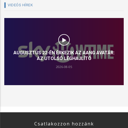
VIDEÓS HÍREK
AUGUSZTUS 5-ÉN ÉRKEZIK „A STAR WARS:
LÁTOMÁSOK BEMUTATJA: A KILENCEDIK JEDI” A
DISNEY+-RA
2026-08-03
Csatlakozzon hozzánk