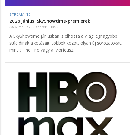
STREAMING
2026 júniusi SkyShowtime-premierek
2026. május 29., péntek – 18:22
A SkyShowtime júniusban is elhozza a világ legnagyobb
stúdióinak alkotásait, többek között olyan új sorozatokat,
mint a The Trio vagy a Morfeusz.