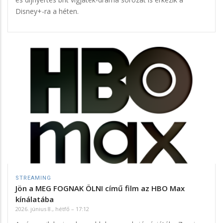
Disney+-ra a héten.
STREAMING
Jön a MEG FOGNAK ÖLNI című film az HBO Max
kínálatába
2026. június 8., hétfő – 17:12