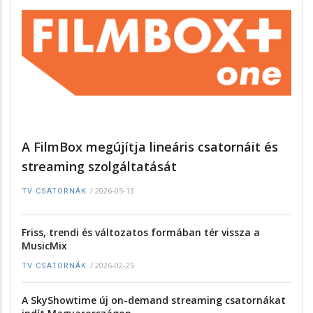
A FilmBox megújítja lineáris csatornáit és
streaming szolgáltatását
/
2026-05-13
TV CSATORNÁK
Friss, trendi és változatos formában tér vissza a
MusicMix
/
2026-02-25
TV CSATORNÁK
A SkyShowtime új on-demand streaming csatornákat