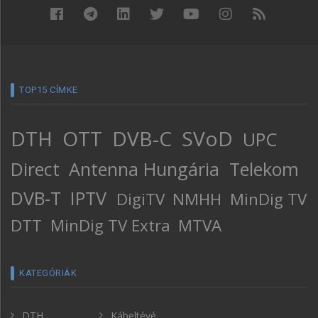
TOP15 CÍMKE
DTH
OTT
DVB-C
SVoD
UPC
Direct
Antenna Hungária
Telekom
DVB-T
IPTV
DigiTV
NMHH
MinDig TV
DTT
MinDig TV Extra
MTVA
KATEGÓRIÁK
DTH
Kábeltévé