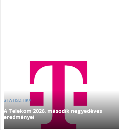
STREAMING
Augusztus 22-én érkezik az Aang avatár:
Az utolsó léghajlító