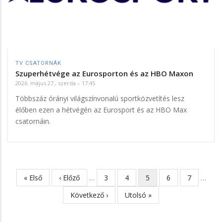
TV CSATORNÁK
Szuperhétvége az Eurosporton és az HBO Maxon
2026. május 27., szerda – 17:45
Többszáz órányi világszínvonalú sportközvetítés lesz
élőben ezen a hétvégén az Eurosport és az HBO Max
csatornáin.
Első
« Első
Előző
‹ Előző
…
Page
3
Page
4
Jelenlegi
5
Page
6
Page
7
…
Oldalszámozás
oldal
oldal
oldal
Következő
Következő ›
Utolsó
Utolsó »
oldal
oldal