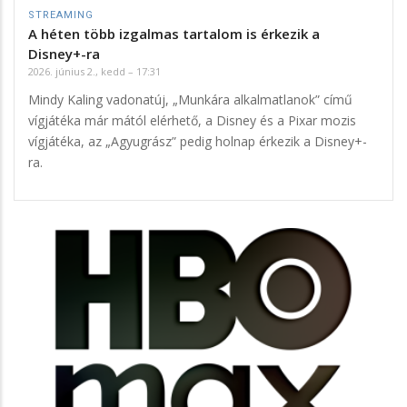
STREAMING
A héten több izgalmas tartalom is érkezik a
Disney+-ra
2026. június 2., kedd – 17:31
Mindy Kaling vadonatúj, „Munkára alkalmatlanok” című
vígjátéka már mától elérhető, a Disney és a Pixar mozis
vígjátéka, az „Agyugrász” pedig holnap érkezik a Disney+-
ra.