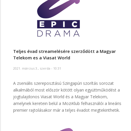
Teljes évad streamelésére szerződött a Magyar
Telekom es a Viasat World
2021. március 3., szerda - 10:31
A zseniális szereposztású Szingapúri szorítás sorozat
alkalmából most először kötött olyan együttműködést a
jogtulajdonos Viasat World és a Magyar Telekom,
amelynek keretein belül a MoziKlub felhasználói a lineáris
premier rajtolásakor már a teljes évadot megtekinthetik.