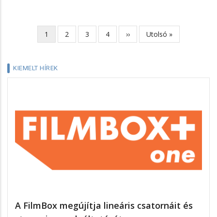
Jelenlegi
1
Page
2
Page
3
Page
4
Következő
››
Utolsó
Utolsó »
Oldalszámozás
oldal
oldal
oldal
KIEMELT HÍREK
A FilmBox megújítja lineáris csatornáit és