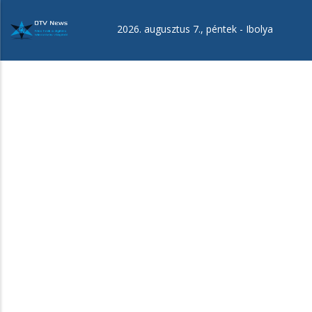
Ugrás
a
2026. augusztus 7., péntek -
Ibolya
tartalomra