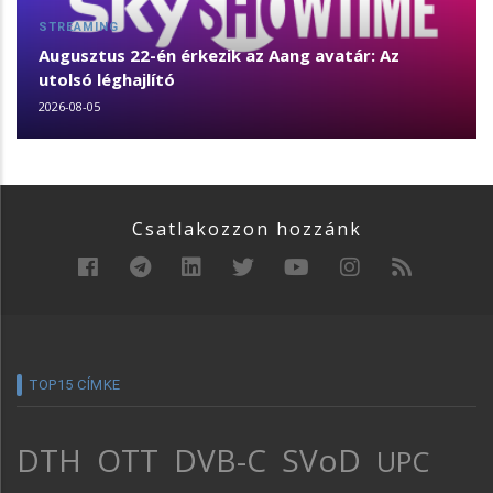
STREAMING
Augusztus 22-én érkezik az Aang avatár: Az
utolsó léghajlító
2026-08-05
Csatlakozzon hozzánk
TOP15 CÍMKE
DTH
OTT
DVB-C
SVoD
UPC