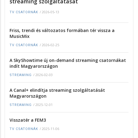
streaming szolgáltatását
/
2026-05-13
TV CSATORNÁK
Friss, trendi és változatos formában tér vissza a
MusicMix
/
2026-02-25
TV CSATORNÁK
A SkyShowtime új on-demand streaming csatornákat
indít Magyarországon
/
2026-02-03
STREAMING
A Canal+ elindítja streaming szolgáltatását
Magyarországon
/
2025-12-01
STREAMING
Visszatér a FEM3
/
2025-11-06
TV CSATORNÁK