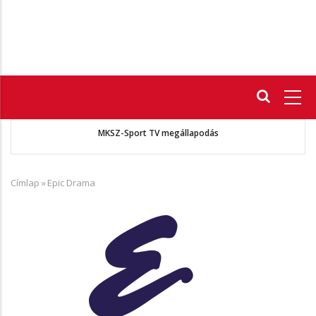
Fő
navigáció
 A
MKSZ-Sport TV megállapodás
Címlap
»
Epic Drama
Morzsa