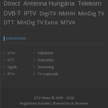
Direct
Antenna Hungária
Telekom
DVB-T
IPTV
DigiTV
NMHH
MinDig TV
DTT
MinDig TV Extra
MTVA
KATEGÓRIÁK
DTH
Kábeltévé
DTT
Statisztika
Egyéb
Streaming
IPTV
TV csatornák
DTV News © 2009 - 2026
Registered domains: dtvnews.hu & dtv.news