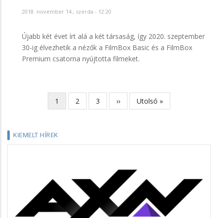
2018. november 14., szerda - 12:20
Újabb két évet írt alá a két társaság, így 2020. szeptember
30-ig élvezhetik a nézők a FilmBox Basic és a FilmBox
Premium csatorna nyújtotta filmeket.
Jelenlegi
1
Page
2
Page
3
Következő
››
Utolsó
Utolsó »
Oldalszámozás
oldal
oldal
oldal
KIEMELT HÍREK