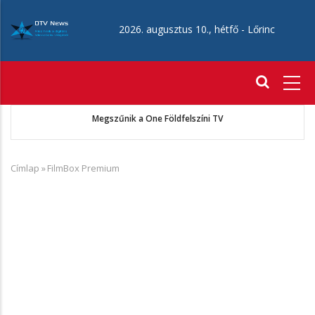
Ugrás
a
2026. augusztus 10., hétfő -
Lőrinc
tartalomra
Fő
navigáció
A VIASAT FILM szeptember 1-jétől AXN Crime néven folytatja
működését
Címlap
»
FilmBox Premium
Morzsa