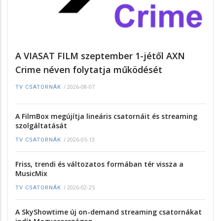
A VIASAT FILM szeptember 1-jétől AXN
Crime néven folytatja működését
/
2026-08-07
TV CSATORNÁK
A FilmBox megújítja lineáris csatornáit és streaming
szolgáltatását
/
2026-05-13
TV CSATORNÁK
Friss, trendi és változatos formában tér vissza a
MusicMix
/
2026-02-25
TV CSATORNÁK
A SkyShowtime új on-demand streaming csatornákat