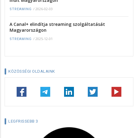
indít Magyarországon
/
2026-02-03
STREAMING
A Canal+ elindítja streaming szolgáltatását
Magyarországon
/
2025-12-01
STREAMING
KÖZÖSSÉGI OLDALAINK
LEGFRISSEBB 3