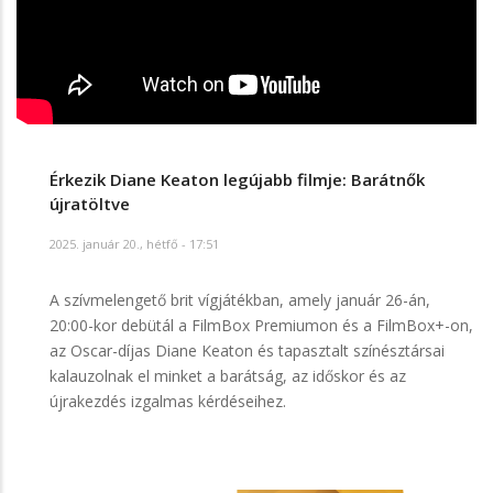
Érkezik Diane Keaton legújabb filmje: Barátnők
újratöltve
2025. január 20., hétfő - 17:51
A szívmelengető brit vígjátékban, amely január 26-án,
20:00-kor debütál a FilmBox Premiumon és a FilmBox+-on,
az Oscar-díjas Diane Keaton és tapasztalt színésztársai
kalauzolnak el minket a barátság, az időskor és az
újrakezdés izgalmas kérdéseihez.