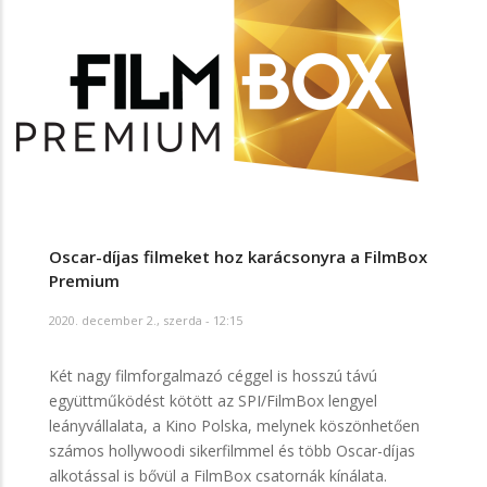
Oscar-díjas filmeket hoz karácsonyra a FilmBox
Premium
2020. december 2., szerda - 12:15
Két nagy filmforgalmazó céggel is hosszú távú
együttműködést kötött az SPI/FilmBox lengyel
leányvállalata, a Kino Polska, melynek köszönhetően
számos hollywoodi sikerfilmmel és több Oscar-díjas
alkotással is bővül a FilmBox csatornák kínálata.