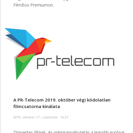
FilmBox Premiumon.
A PR-Telecom 2019. október végi kódolatlan
filmcsatorna kínálata
2019. október 17., csütörtök - 16:27
Díjnyertes filmek, és prémiumválogatás a legjobb európai