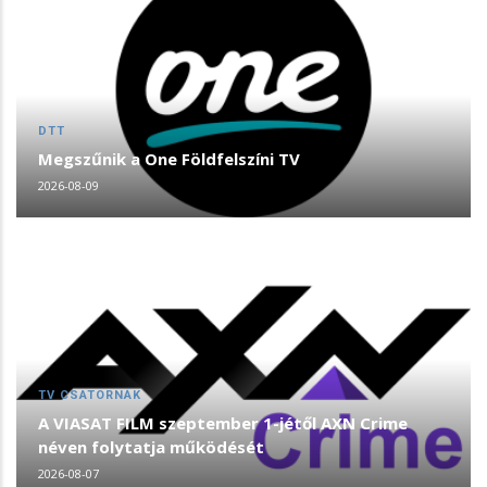
DTT
Megszűnik a One Földfelszíni TV
2026-08-09
TV CSATORNÁK
A VIASAT FILM szeptember 1-jétől AXN Crime
néven folytatja működését
2026-08-07