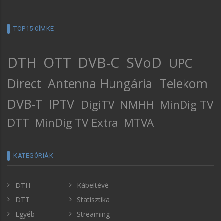
TOP15 CÍMKE
DTH
OTT
DVB-C
SVoD
UPC
Direct
Antenna Hungária
Telekom
DVB-T
IPTV
DigiTV
NMHH
MinDig TV
DTT
MinDig TV Extra
MTVA
KATEGÓRIÁK
DTH
Kábeltévé
DTT
Statisztika
Egyéb
Streaming