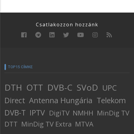
Csatlakozzon hozzánk
TOP15 CÍMKE
DTH
OTT
DVB-C
SVoD
UPC
Direct
Antenna Hungária
Telekom
DVB-T
IPTV
DigiTV
NMHH
MinDig TV
DTT
MinDig TV Extra
MTVA