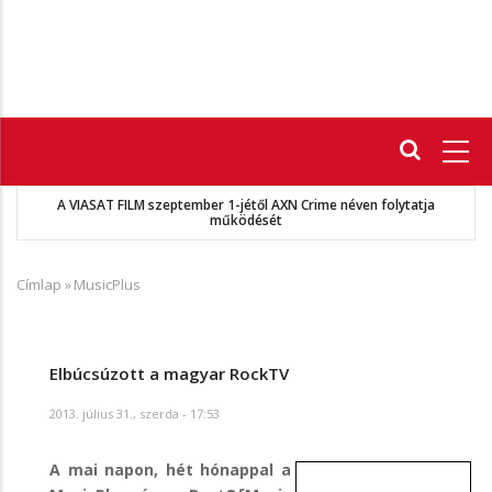
Fő
navigáció
A VIASAT FILM szeptember 1-jétől AXN Crime néven folytatja
működését
Címlap
»
MusicPlus
Morzsa
Elbúcsúzott a magyar RockTV
2013. július 31., szerda - 17:53
A mai napon, hét hónappal a