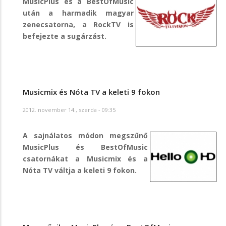
MusicPlus és a BestOfMusic
után a harmadik magyar
zenecsatorna, a RockTV is
befejezte a sugárzást.
Musicmix és Nóta TV a keleti 9 fokon
2012. november 14., szerda - 09:35
A sajnálatos módon megszűnő
MusicPlus és BestOfMusic
csatornákat a Musicmix és a
Nóta TV váltja a keleti 9 fokon.