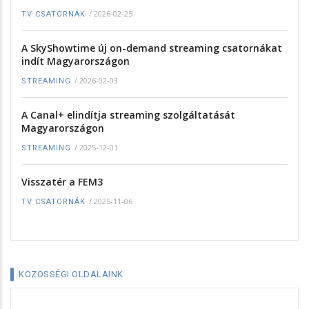
/
2026-02-25
TV CSATORNÁK
A SkyShowtime új on-demand streaming csatornákat
indít Magyarországon
/
2026-02-03
STREAMING
A Canal+ elindítja streaming szolgáltatását
Magyarországon
/
2025-12-01
STREAMING
Visszatér a FEM3
/
2025-11-06
TV CSATORNÁK
KÖZÖSSÉGI OLDALAINK