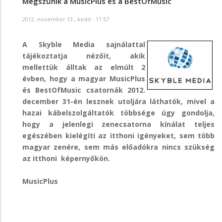
Megszűnik a MusicPlus és a BestOfMusic
2012. november 13., kedd - 11:57
A Skyble Media sajnálattal
tájékoztatja nézőit, akik
mellettük álltak az elmúlt 2
évben, hogy a magyar MusicPlus
és BestOfMusic csatornák 2012.
december 31-én lesznek utoljára láthatók, mivel a
hazai kábelszolgáltatók többsége úgy gondolja,
hogy a jelenlegi zenecsatorna kínálat teljes
egészében kielégíti az itthoni igényeket, sem több
magyar zenére, sem más előadókra nincs szükség
az itthoni képernyőkön.
MusicPlus