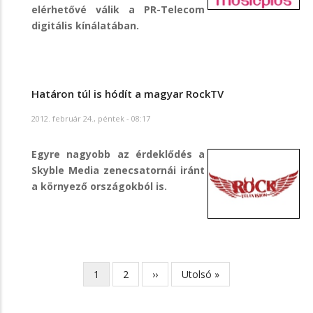
elérhetővé válik a PR-Telecom
digitális kínálatában.
Határon túl is hódít a magyar RockTV
2012. február 24., péntek - 08:17
Egyre nagyobb az érdeklődés a
Skyble Media zenecsatornái iránt
a környező országokból is.
Jelenlegi
1
Page
2
Következő
››
Utolsó
Utolsó »
Oldalszámozás
oldal
oldal
oldal