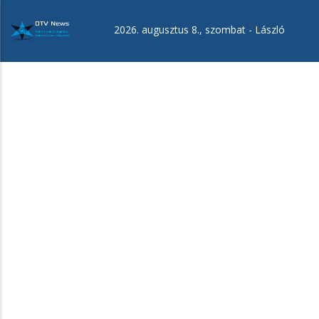
Ugrás
a
2026. augusztus 8., szombat -
László
tartalomra