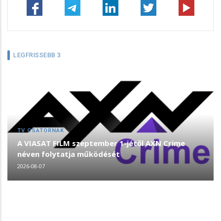
LEGFRISSEBB 3
TV CSATORNÁK
A VIASAT FILM szeptember 1-jétől AXN Crime
néven folytatja működését
2026-08-07