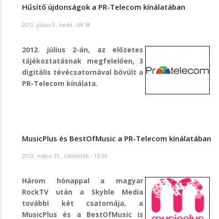
Hűsítő újdonságok a PR-Telecom kínálatában
2012. július 3., kedd - 09:18
2012. július 2-án, az előzetes
tájékoztatásnak megfelelően, 3
digitális tévécsatornával bővült a
PR-Telecom kínálata.
MusicPlus és BestOfMusic a PR-Telecom kínálatában
2012. május 31., csütörtök - 15:53
Három hónappal a magyar
RockTV után a Skyble Media
további két csatornája, a
MusicPlus és a BestOfMusic is