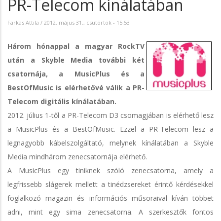
PR-Telecom kínálatában
Farkas Attila
/
2012. május 31., csütörtök - 15:53
Három hónappal a magyar RockTV
után a Skyble Media további két
csatornája, a MusicPlus és a
BestOfMusic is elérhetővé válik a PR-
Telecom digitális kínálatában.
2012. július 1-től a PR-Telecom D3 csomagjában is elérhető lesz
a MusicPlus és a BestOfMusic. Ezzel a PR-Telecom lesz a
legnagyobb kábelszolgáltató, melynek kínálatában a Skyble
Media mindhárom zenecsatornája elérhető.
A MusicPlus egy tiniknek szóló zenecsatorna, amely a
legfrissebb slágerek mellett a tinédzsereket érintő kérdésekkel
foglalkozó magazin és információs műsoraival kíván többet
adni, mint egy sima zenecsatorna. A szerkesztők fontos