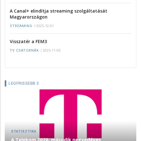
A Canal+ elindítja streaming szolgáltatását
Magyarországon
/
2025-12-01
STREAMING
Visszatér a FEM3
/
2025-11-06
TV CSATORNÁK
LEGFRISSEBB 3
STATISZTIKA
A Telekom 2026. második negyedéves