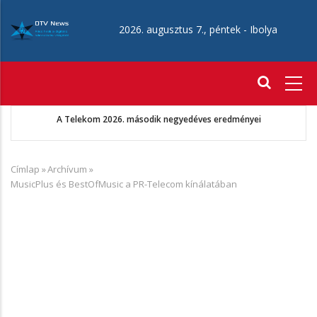
Ugrás
a
2026. augusztus 7., péntek -
Ibolya
tartalomra
Fő
navigáció
A Telekom 2026. második negyedéves eredményei
Címlap
»
Archívum
»
Morzsa
MusicPlus és BestOfMusic a PR-Telecom kínálatában