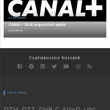
STREAMING
CANAL+ 2026 augusztusi ajánló
2026-08-04
Csatlakozzon hozzánk
TOP15 CÍMKE
DTH
OTT
DVB-C
SVoD
UPC