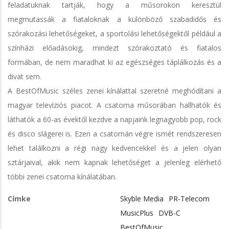
feladatuknak tartják, hogy a műsorokon keresztül
megmutassák a fiataloknak a különböző szabadidős és
szórakozási lehetőségeket, a sportolási lehetőségektől például a
színházi előadásokig, mindezt szórakoztató és fiatalos
formában, de nem maradhat ki az egészséges táplálkozás és a
divat sem.
A BestOfMusic széles zenei kínálattal szeretné meghódítani a
magyar televíziós piacot. A csatorna műsorában hallhatók és
láthatók a 60-as évektől kezdve a napjaink legnagyobb pop, rock
és disco slágerei is. Ezen a csatornán végre ismét rendszeresen
lehet találkozni a régi nagy kedvencekkel és a jelen olyan
sztárjaival, akik nem kapnak lehetőséget a jelenleg elérhető
többi zenei csatorna kínálatában.
Címke
Skyble Media
PR-Telecom
MusicPlus
DVB-C
BestOfMusic