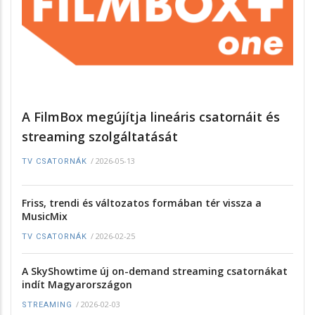
A FilmBox megújítja lineáris csatornáit és
streaming szolgáltatását
/
2026-05-13
TV CSATORNÁK
Friss, trendi és változatos formában tér vissza a
MusicMix
/
2026-02-25
TV CSATORNÁK
A SkyShowtime új on-demand streaming csatornákat
indít Magyarországon
/
2026-02-03
STREAMING