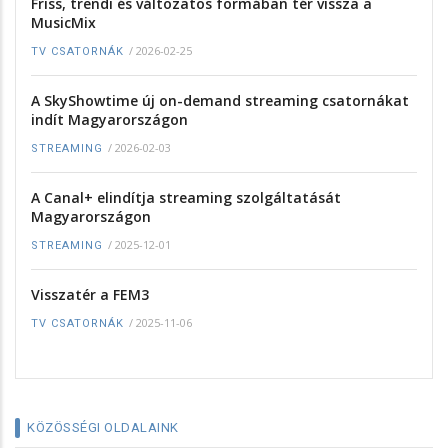
Friss, trendi és változatos formában tér vissza a
MusicMix
/
2026-02-25
TV CSATORNÁK
A SkyShowtime új on-demand streaming csatornákat
indít Magyarországon
/
2026-02-03
STREAMING
A Canal+ elindítja streaming szolgáltatását
Magyarországon
/
2025-12-01
STREAMING
Visszatér a FEM3
/
2025-11-06
TV CSATORNÁK
KÖZÖSSÉGI OLDALAINK