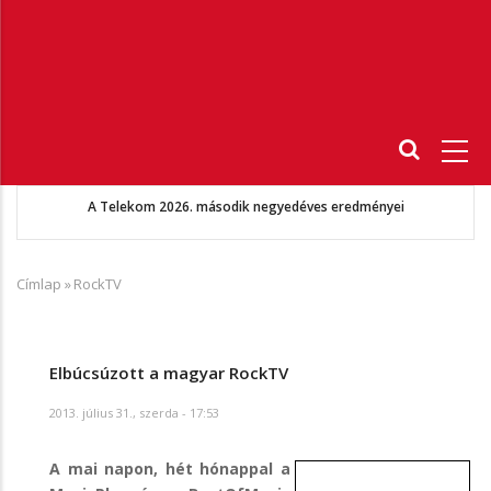
Fő
navigáció
A Telekom 2026. második negyedéves eredményei
Címlap
»
RockTV
Morzsa
Elbúcsúzott a magyar RockTV
2013. július 31., szerda - 17:53
A mai napon, hét hónappal a