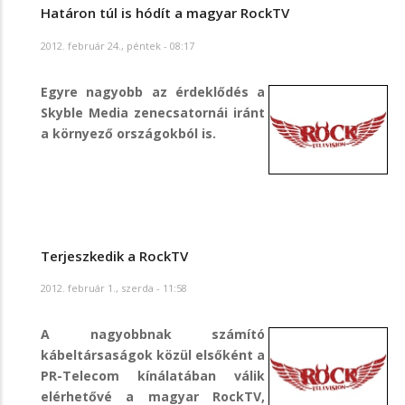
Határon túl is hódít a magyar RockTV
2012. február 24., péntek - 08:17
Egyre nagyobb az érdeklődés a
Skyble Media zenecsatornái iránt
a környező országokból is.
Terjeszkedik a RockTV
2012. február 1., szerda - 11:58
A nagyobbnak számító
kábeltársaságok közül elsőként a
PR-Telecom kínálatában válik
elérhetővé a magyar RockTV,