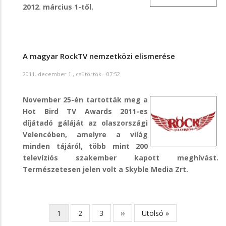
2012. március 1-től.
A magyar RockTV nemzetközi elismerése
2011. december 1., csütörtök - 07:52
November 25-én tartották meg a
Hot Bird TV Awards 2011-es
díjátadó gáláját az olaszországi
Velencében, amelyre a világ
minden tájáról, több mint 200
televíziós szakember kapott meghívást.
Természetesen jelen volt a Skyble Media Zrt.
Jelenlegi
1
Page
2
Page
3
Következő
››
Utolsó
Utolsó »
Oldalszámozás
oldal
oldal
oldal