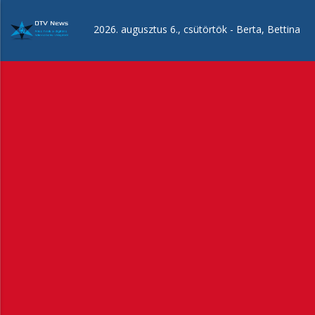
Ugrás
a
2026. augusztus 6., csütörtök -
Berta, Bettina
tartalomra