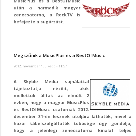
MusicPlus és a BestOfMusic
után a harmadik magyar
zenecsatorna, a RockTV is
befejezte a sugárzást.
Megszűnik a MusicPlus és a BestOfMusic
2012. november 13., kedd - 11:57
A Skyble Media sajnálattal
tájékoztatja nézőit, akik
mellettük álltak az elmúlt 2
évben, hogy a magyar MusicPlus
és BestOfMusic csatornák 2012.
december 31-én lesznek utoljára láthatók, mivel a
hazai kábelszolgáltatók többsége úgy gondolja,
hogy a jelenlegi zenecsatorna kínálat teljes