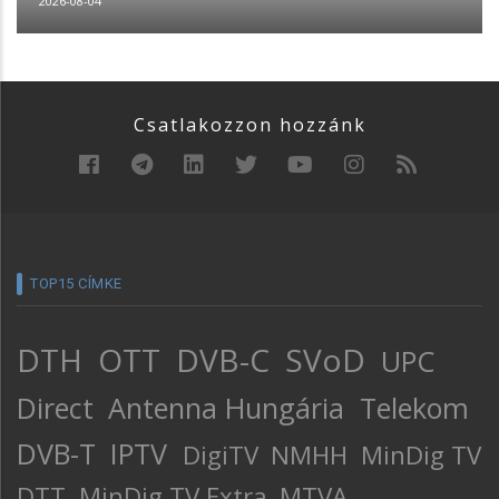
2026-08-04
Csatlakozzon hozzánk
TOP15 CÍMKE
DTH
OTT
DVB-C
SVoD
UPC
Direct
Antenna Hungária
Telekom
DVB-T
IPTV
DigiTV
NMHH
MinDig TV
DTT
MinDig TV Extra
MTVA