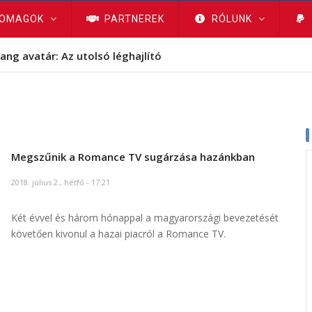
OMAGOK
PARTNEREK
RÓLUNK
ang avatár: Az utolsó léghajlító
Megszűnik a Romance TV sugárzása hazánkban
2018. július 2., hétfő - 17:21
Két évvel és három hónappal a magyarországi bevezetését
követően kivonul a hazai piacról a Romance TV.