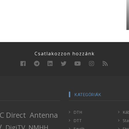
Csatlakozzon hozzánk
KATEGÓRIÁK
DTH
Káb
C Direct
Antenna
DTT
Sta
V
DigiTV
NMHH
Egyéb
Str