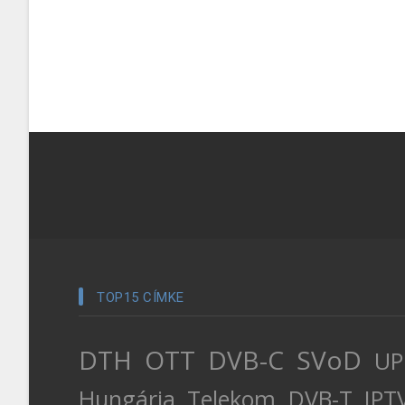
TOP15 CÍMKE
DTH
OTT
DVB-C
SVoD
UP
Hungária
Telekom
DVB-T
IPT