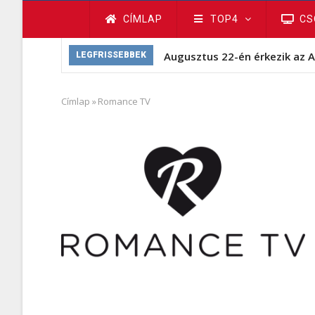
Fő
CÍMLAP
TOP4
CS
navigáció
Augusztus 22-én érkezik az A
LEGFRISSEBBEK
Címlap
»
Romance TV
Morzsa