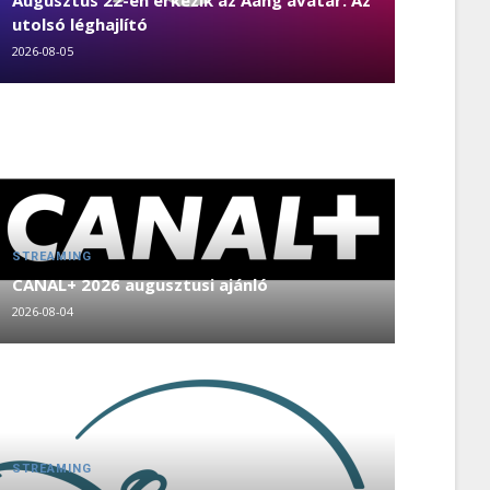
Augusztus 22-én érkezik az Aang avatár: Az
utolsó léghajlító
2026-08-05
STREAMING
CANAL+ 2026 augusztusi ajánló
2026-08-04
STREAMING