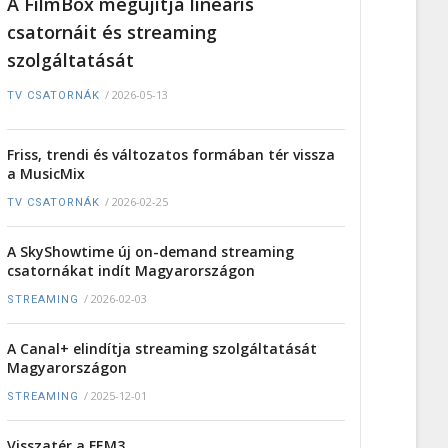
A FilmBox megújítja lineáris
csatornáit és streaming
szolgáltatását
/
2026-05-13
TV CSATORNÁK
Friss, trendi és változatos formában tér vissza
a MusicMix
/
2026-02-25
TV CSATORNÁK
A SkyShowtime új on-demand streaming
csatornákat indít Magyarországon
/
2026-02-03
STREAMING
A Canal+ elindítja streaming szolgáltatását
Magyarországon
/
2025-12-01
STREAMING
Visszatér a FEM3