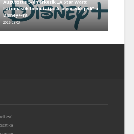
Augusztus 5-én érkezik „A Star Wars:
Látomások bemutatja: A kilencedik jedi” a
Disney+-ra
2026-08-03
eltévé
tisztika
eaming