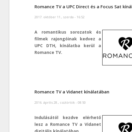
Romance TV a UPC Direct és a Focus Sat kín
2017. október 11., szerda - 16:52
A romantikus sorozatok és
filmek rajongóinak kedvez a
UPC DTH, kínálatba kerül a
Romance TV.
Romance TV a Vidanet kínálatában
2016. április 28., csütörtök - 08:50
Indulásától kezdve elérhető
lesz a Romance TV a Vidanet
digitális kínálatában.