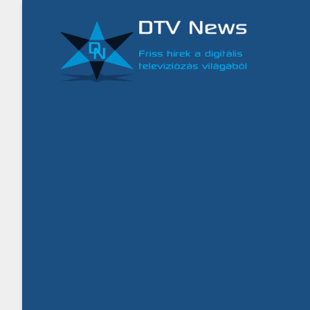
Ugrás
a
tartalomra