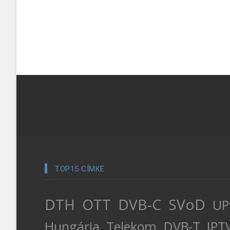
TOP15 CÍMKE
DTH
OTT
DVB-C
SVoD
UP
Hungária
Telekom
DVB-T
IPT