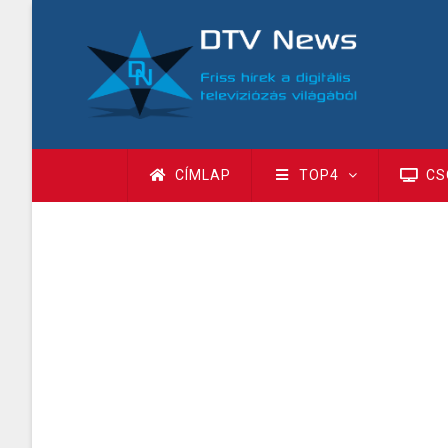
Ugrás
a
tartalomra
Fő
CÍMLAP
TOP4
CS
navigáció