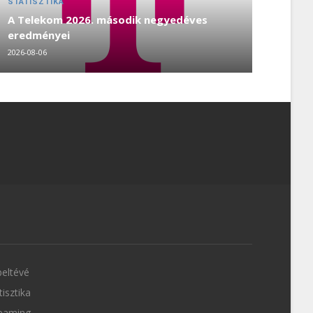
STATISZTIKA
A Telekom 2026. második negyedéves
eredményei
2026-08-06
eltévé
tisztika
eaming