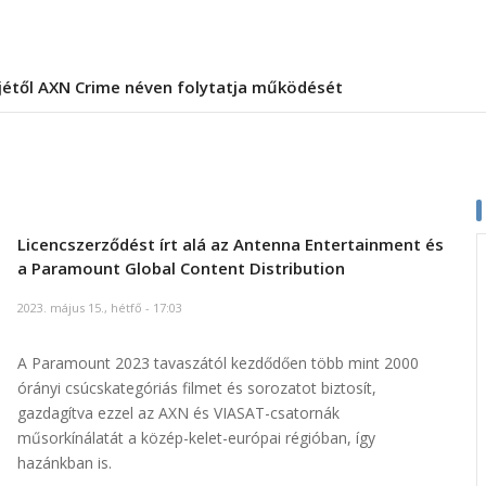
jétől AXN Crime néven folytatja működését
Licencszerződést írt alá az Antenna Entertainment és
a Paramount Global Content Distribution
2023. május 15., hétfő - 17:03
A Paramount 2023 tavaszától kezdődően több mint 2000
órányi csúcskategóriás filmet és sorozatot biztosít,
gazdagítva ezzel az AXN és VIASAT-csatornák
műsorkínálatát a közép-kelet-európai régióban, így
hazánkban is.