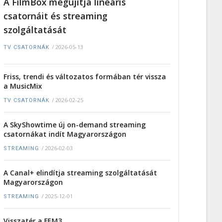
A FilmBox megújítja lineáris
csatornáit és streaming
szolgáltatását
/
2026-05-13
TV CSATORNÁK
Friss, trendi és változatos formában tér vissza
a MusicMix
/
2026-02-25
TV CSATORNÁK
A SkyShowtime új on-demand streaming
csatornákat indít Magyarországon
/
2026-02-03
STREAMING
A Canal+ elindítja streaming szolgáltatását
Magyarországon
/
2025-12-01
STREAMING
Visszatér a FEM3