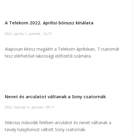
A Telekom 2022. áprilisi bónusz kínálata
2022. április 1., péntek - 16:17
Alaposan kitesz magáért a Telekom áprilisban, 7 csatornát
tesz elérhetővé lakossági előfizetői számára.
Nevet és arculatot váltanak a Sony csatornák
2022. február 4., péntek - 09:17
Március második felében arculatot és nevet váltanak a
tavaly tulajdonost váltott Sony csatornák.