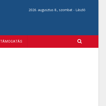
2026. augusztus 8., szombat -
László
TÁMOGATÁS