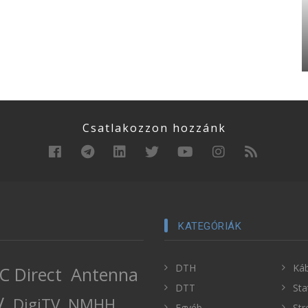
Csatlakozzon hozzánk
KATEGÓRIÁK
DTH
Káb
C Direct
Antenna
DTT
Sta
V
DigiTV
NMHH
Egyéb
Str