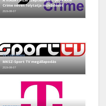
A VIASAT FILM szeptember 1-jétől AXN
Crime néven folytatja működését
2026-08-07
TV CSATORNÁK
MKSZ-Sport TV megállapodás
2026-08-07