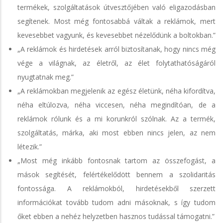
termékek, szolgáltatások útvesztőjében való eligazodásban
segítenek. Most még fontosabbá váltak a reklámok, mert
kevesebbet vagyunk, és kevesebbet nézelődünk a boltokban.”
„A reklámok és hirdetések arról biztosítanak, hogy nincs még
vége a világnak, az életről, az élet folytathatóságáról
nyugtatnak meg.”
„A reklámokban megjelenik az egész életünk, néha kifordítva,
néha eltúlozva, néha viccesen, néha megindítóan, de a
reklámok rólunk és a mi korunkról szólnak. Az a termék,
szolgáltatás, márka, aki most ebben nincs jelen, az nem
létezik.”
„Most még inkább fontosnak tartom az összefogást, a
mások segítését, felértékelődött bennem a szolidaritás
fontossága. A reklámokból, hirdetésekből szerzett
információkat tovább tudom adni másoknak, s így tudom
őket ebben a nehéz helyzetben hasznos tudással támogatni.”