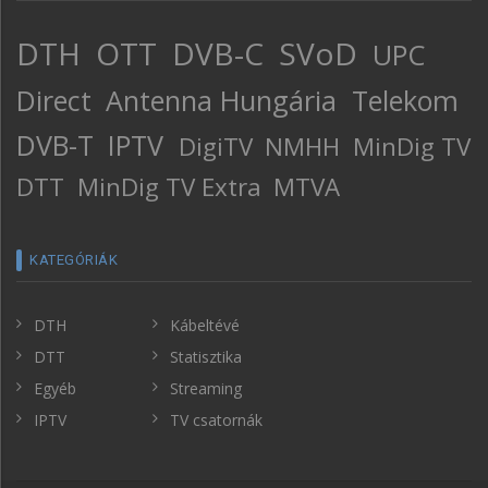
DTH
OTT
DVB-C
SVoD
UPC
Direct
Antenna Hungária
Telekom
DVB-T
IPTV
DigiTV
NMHH
MinDig TV
DTT
MinDig TV Extra
MTVA
KATEGÓRIÁK
DTH
Kábeltévé
DTT
Statisztika
Egyéb
Streaming
IPTV
TV csatornák