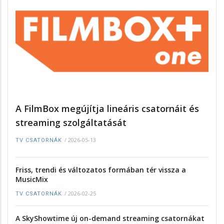
A FilmBox megújítja lineáris csatornáit és
streaming szolgáltatását
/
2026-05-13
TV CSATORNÁK
Friss, trendi és változatos formában tér vissza a
MusicMix
/
2026-02-25
TV CSATORNÁK
A SkyShowtime új on-demand streaming csatornákat