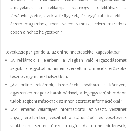
amelyeknek a reklámjai valahogy reflektálnak a
járványhelyzetre, azokra felfigyelek, és egyúttal közelebb is
érzem magamhoz, mert velem vannak, velem maradnak
ebben a nehéz helyzetben.”
Következik pár gondolat az online hirdetésekkel kapcsolatban:
„A reklámok a jelenben, a világban való eligazodásomat
segítik, s egyúttal az innen szerzett információk erősebbé
tesznek egy nehéz helyzetben.”
„Az online reklámok, hirdetések továbbra is könnyen,
egyszerűen megoszthatók bárkivel, a legegyszerűbb módon
tudok segíteni másoknak az innen szerzett információkkal.”
„Aki lemarad valamilyen információról, az veszít. Veszíthet
anyagi értelemben, veszíthet a státuszából, és vesztesnek
senki sem szereti érezni magát. Az online hirdetések,