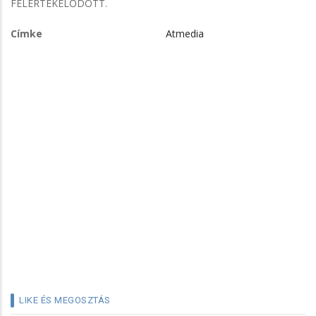
FELÉRTÉKELŐDÖTT.
Címke
Atmedia
LIKE ÉS MEGOSZTÁS