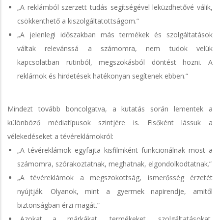
„A reklámból szerzett tudás segítségével leküzdhetővé válik,
csökkenthető a kiszolgáltatottságom.”
„A jelenlegi időszakban más termékek és szolgáltatások
váltak relevánssá a számomra, nem tudok velük
kapcsolatban rutinból, megszokásból döntést hozni. A
reklámok és hirdetések hatékonyan segítenek ebben.”
Mindezt tovább boncolgatva, a kutatás során lementek a
különböző médiatípusok szintjére is. Elsőként lássuk a
vélekedéseket a tévéreklámokról:
„A tévéreklámok egyfajta kisfilmként funkcionálnak most a
számomra, szórakoztatnak, meghatnak, elgondolkodtatnak.”
„A tévéreklámok a megszokottság, ismerősség érzetét
nyújtják. Olyanok, mint a gyermek napirendje, amitől
biztonságban érzi magát.”
„Azokat a márkákat, termékeket, szolgáltatásokat,