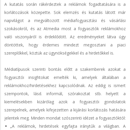
A kutatás során rákérdeztek a reklámok fogadtatására is a
korlátozások közepette. Sok elemzés és kutatás látott már
napvilágot a megváltozott médiafogyasztási és vásárlási
szokásokról, és az Atmedia most a fogyasztók reklámokhoz
való viszonyáról is érdeklődött. Az eredményeket látva úgy
döntöttek, hogy érdemes mindezt megosztani a piaci
szereplőkkel, köztük az ügynökségekkel és a hirdetőkkel is.
Médiatípusok szerinti bontás előtt a szakemberek azokat a
fogyasztói insightokat emelték ki, amelyek általában a
reklámokhoz/hirdetésekhez kapcsolódnak. Az eddig is ismert
szempontok, lásd. informál, szórakoztat stb. helyett a
kiemelésekben kizárólag azok a fogyasztói gondolatok
szerepelnek, amelyek kifejezetten a kijárási korlátozás hatására
jelentek meg. Minden mondat szószerinti idézet a fogyasztóktól:
„A reklámok, hirdetések egyfajta iránytűk a világban. A