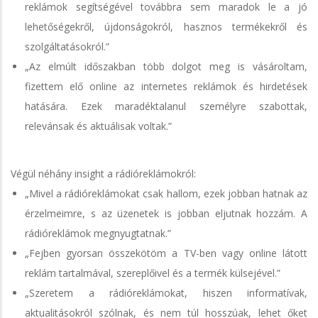
reklámok segítségével továbbra sem maradok le a jó
lehetőségekről, újdonságokról, hasznos termékekről és
szolgáltatásokról.”
„Az elmúlt időszakban több dolgot meg is vásároltam,
fizettem elő online az internetes reklámok és hirdetések
hatására. Ezek maradéktalanul személyre szabottak,
relevánsak és aktuálisak voltak.”
Végül néhány insight a rádióreklámokról:
„Mivel a rádióreklámokat csak hallom, ezek jobban hatnak az
érzelmeimre, s az üzenetek is jobban eljutnak hozzám. A
rádióreklámok megnyugtatnak.”
„Fejben gyorsan összekötöm a TV-ben vagy online látott
reklám tartalmával, szereplőivel és a termék külsejével.”
„Szeretem a rádióreklámokat, hiszen informatívak,
aktualitásokról szólnak, és nem túl hosszúak, lehet őket