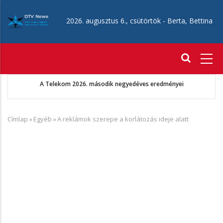
Ugrás
a
2026. augusztus 6., csütörtök -
Berta, Bettina
tartalomra
Fő
navigáció
Augusztus 22-én érkezik az Aang avatár: Az utolsó léghajlító
Címlap
»
Egyéb
»
A reklámok szerepe a korlátozás ideje alatt
Morzsa