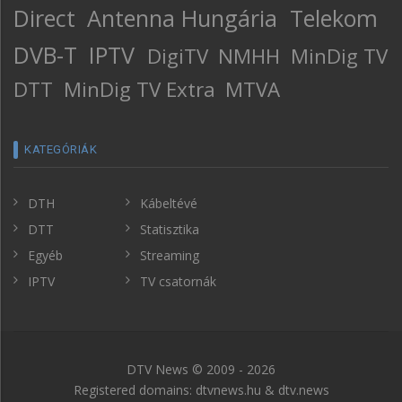
Direct
Antenna Hungária
Telekom
DVB-T
IPTV
DigiTV
NMHH
MinDig TV
DTT
MinDig TV Extra
MTVA
KATEGÓRIÁK
DTH
Kábeltévé
DTT
Statisztika
Egyéb
Streaming
IPTV
TV csatornák
DTV News © 2009 - 2026
Registered domains: dtvnews.hu & dtv.news