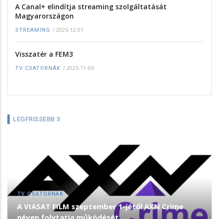
A Canal+ elindítja streaming szolgáltatását
Magyarországon
/
2025-12-01
STREAMING
Visszatér a FEM3
/
2025-11-06
TV CSATORNÁK
LEGFRISSEBB 3
TV CSATORNÁK
A VIASAT FILM szeptember 1-jétől AXN Crime
néven folytatja működését