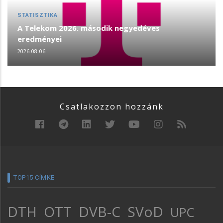
STATISZTIKA
A Telekom 2026. második negyedéves
eredményei
2026-08-06
Csatlakozzon hozzánk
TOP15 CÍMKE
DTH
OTT
DVB-C
SVoD
UPC