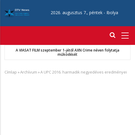
Ugrás
a
2026. augusztus 7., péntek -
Ibolya
tartalomra
Fő
navigáció
A VIASAT FILM szeptember 1-jétől AXN Crime néven folytatja
működését
Címlap
»
Archívum
»
A UPC 2016. harmadik negyedéves eredményei
Morzsa