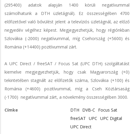
(295400) adatok alapján 1400 körüli negatívummal
számolhatunk a DTH üzletágnál). Ez összességében 4700
előfizetővel való bővülést jelent a televíziós üzletágnál, az előző
negyedév végéhez képest. Megjegyezhetjük, hogy régiónkban
Szlovákia (-2000) negatívummal, míg Csehország (+5600) és
Románia (+14400) pozitívummal zárt.
A UPC Direct / freeSAT / Focus Sat (UPC DTH) szolgáltatást
kiemelve megjegyezhetjük, hogy csak Magyarország (+0)
tekintetében stagnált az előfizetők száma, Szlovákia (+100) és
Románia (+4600) pozitívummal, míg a Cseh Köztársaság
(-1700) negatívummal zárt, a növekmény összességében 3000.
Címke
DTH
DVB-C
Focus Sat
freeSAT
UPC
UPC Digital
UPC Direct