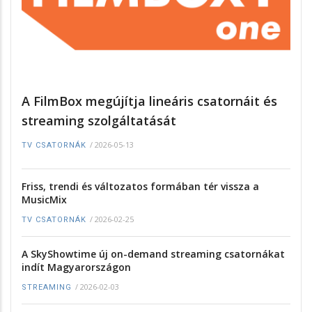
A FilmBox megújítja lineáris csatornáit és
streaming szolgáltatását
/
2026-05-13
TV CSATORNÁK
Friss, trendi és változatos formában tér vissza a
MusicMix
/
2026-02-25
TV CSATORNÁK
A SkyShowtime új on-demand streaming csatornákat
indít Magyarországon
/
2026-02-03
STREAMING