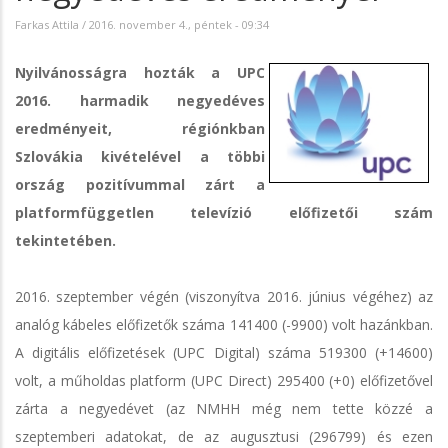
Farkas Attila
/
2016. november 4., péntek - 09:34
Nyilvánosságra hozták a UPC
2016. harmadik negyedéves
eredményeit, régiónkban
Szlovákia kivételével a többi
ország pozitívummal zárt a
platformfüggetlen televízió előfizetői szám
tekintetében.
2016. szeptember végén (viszonyítva 2016. június végéhez) az
analóg kábeles előfizetők száma 141400 (-9900) volt hazánkban.
A digitális előfizetések (UPC Digital) száma 519300 (+14600)
volt, a műholdas platform (UPC Direct) 295400 (+0) előfizetővel
zárta a negyedévet (az NMHH még nem tette közzé a
szeptemberi adatokat, de az augusztusi (296799) és ezen