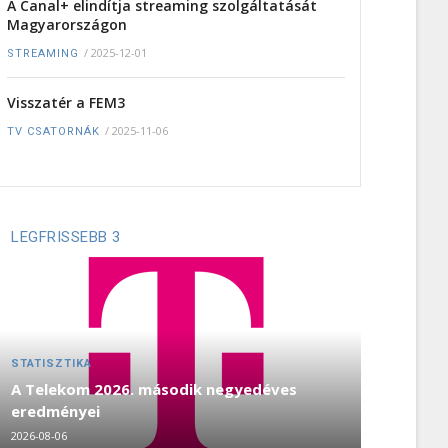
A Canal+ elindítja streaming szolgáltatását
Magyarországon
/
2025-12-01
STREAMING
Visszatér a FEM3
/
2025-11-06
TV CSATORNÁK
LEGFRISSEBB 3
STATISZTIKA
A Telekom 2026. második negyedéves
eredményei
2026-08-06