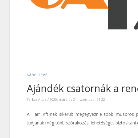
KÁBELTÉVÉ
Ajándék csatornák a ren
Farkas Attila
/
2020. március 21., szombat - 21:22
A Tarr Kft-nek sikerült megegyeznie több műsoros par
tudjanak még több szórakozási lehetőséget biztosítani e