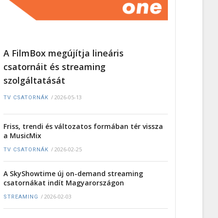
A FilmBox megújítja lineáris
csatornáit és streaming
szolgáltatását
/
2026-05-13
TV CSATORNÁK
Friss, trendi és változatos formában tér vissza
a MusicMix
/
2026-02-25
TV CSATORNÁK
A SkyShowtime új on-demand streaming
csatornákat indít Magyarországon
/
2026-02-03
STREAMING