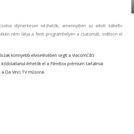
csolva díjmentesen nézhetők, amennyiben az adott kábeltv
ékén nem látja a fenti programhelyen a csatornát, indítson el
dőszak könnyebb elviselésében segít a ViacomCBS
 kódolatlanul érhetők el a FilmBox prémium tartalmai
l a Da Vinci TV műsorai