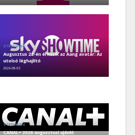
STREAMING
Augusztus 22-én érkezik az Aang avatár: Az
utolsó léghajlító
2026-08-05
STREAMING
CANAL+ 2026 augusztusi ajánló