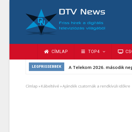
Ugrás
a
tartalomra
Fő
CÍMLAP
TOP4
CS
navigáció
A Telekom 2026. második ne
LEGFRISSEBBEK
Címlap
»
Kábeltévé
»
Ajándék csatornák a rendkívüli időkre
Morzsa