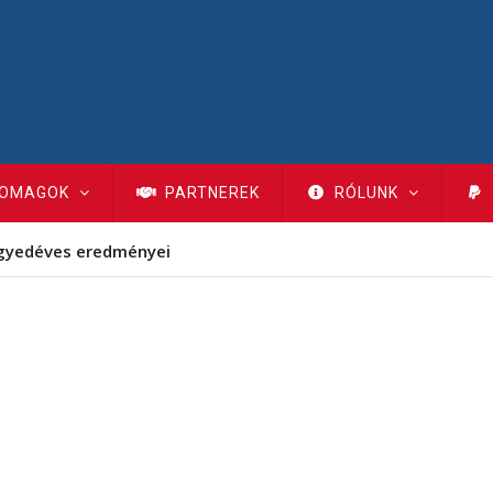
OMAGOK
PARTNEREK
RÓLUNK
gyedéves eredményei