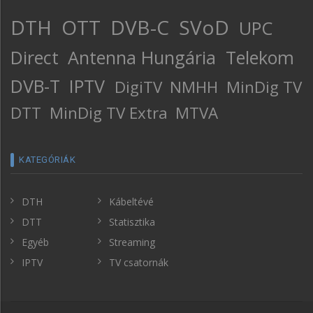
DTH
OTT
DVB-C
SVoD
UPC
Direct
Antenna Hungária
Telekom
DVB-T
IPTV
DigiTV
NMHH
MinDig TV
DTT
MinDig TV Extra
MTVA
KATEGÓRIÁK
DTH
Kábeltévé
DTT
Statisztika
Egyéb
Streaming
IPTV
TV csatornák