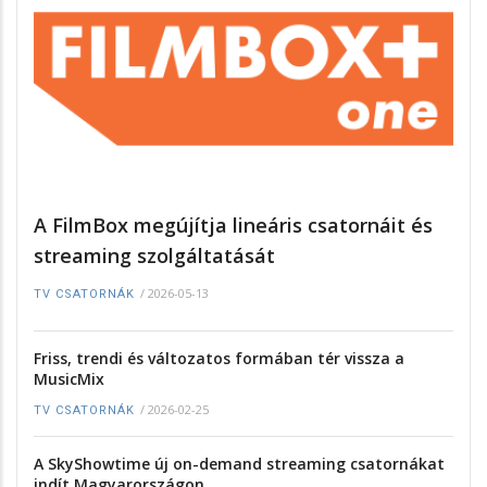
A FilmBox megújítja lineáris csatornáit és
streaming szolgáltatását
/
2026-05-13
TV CSATORNÁK
Friss, trendi és változatos formában tér vissza a
MusicMix
/
2026-02-25
TV CSATORNÁK
A SkyShowtime új on-demand streaming csatornákat
indít Magyarországon