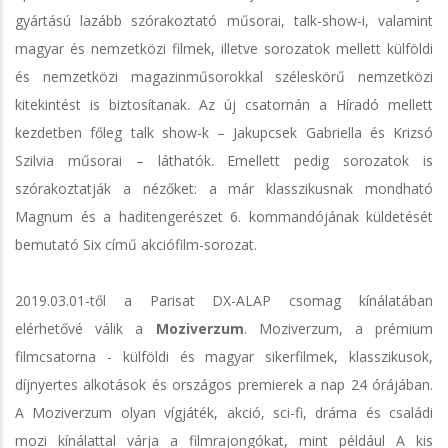
gyártású lazább szórakoztató műsorai, talk-show-i, valamint
magyar és nemzetközi filmek, illetve sorozatok mellett külföldi
és nemzetközi magazinműsorokkal széleskörű nemzetközi
kitekintést is biztosítanak. Az új csatornán a Híradó mellett
kezdetben főleg talk show-k – Jakupcsek Gabriella és Krizsó
Szilvia műsorai – láthatók. Emellett pedig sorozatok is
szórakoztatják a nézőket: a már klasszikusnak mondható
Magnum és a haditengerészet 6. kommandójának küldetését
bemutató Six című akciófilm-sorozat.
2019.03.01-től a Parisat DX-ALAP csomag kínálatában
elérhetővé válik a
Moziverzum
. Moziverzum, a prémium
filmcsatorna - külföldi és magyar sikerfilmek, klasszikusok,
díjnyertes alkotások és országos premierek a nap 24 órájában.
A Moziverzum olyan vígjáték, akció, sci-fi, dráma és családi
mozi kínálattal várja a filmrajongókat, mint például A kis