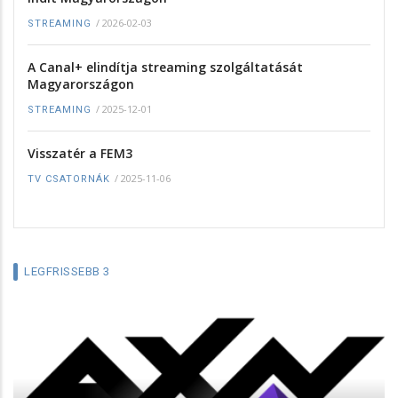
/
2026-02-03
STREAMING
A Canal+ elindítja streaming szolgáltatását
Magyarországon
/
2025-12-01
STREAMING
Visszatér a FEM3
/
2025-11-06
TV CSATORNÁK
LEGFRISSEBB 3