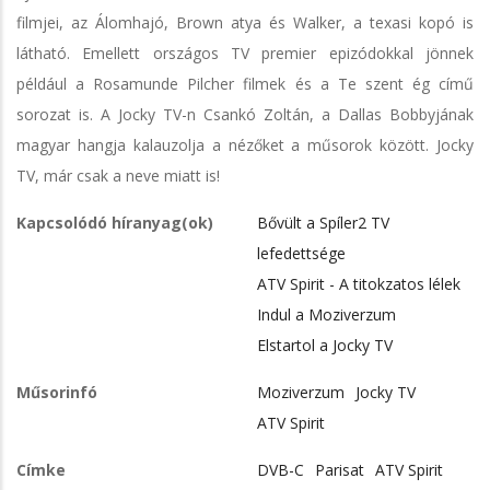
filmjei, az Álomhajó, Brown atya és Walker, a texasi kopó is
látható. Emellett országos TV premier epizódokkal jönnek
például a Rosamunde Pilcher filmek és a Te szent ég című
sorozat is. A Jocky TV-n Csankó Zoltán, a Dallas Bobbyjának
magyar hangja kalauzolja a nézőket a műsorok között. Jocky
TV, már csak a neve miatt is!
Kapcsolódó híranyag(ok)
Bővült a Spíler2 TV
lefedettsége
ATV Spirit - A titokzatos lélek
Indul a Moziverzum
Elstartol a Jocky TV
Műsorinfó
Moziverzum
Jocky TV
ATV Spirit
Címke
DVB-C
Parisat
ATV Spirit