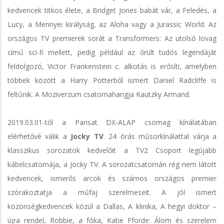
kedvencek titkos élete, a Bridget Jones babát vár, a Feledés, a
Lucy, a Mennyei királyság, az Aloha vagy a Jurassic World. Az
országos TV premierek sorát a Transformers: Az utolsó lovag
című sci-fi mellett, pedig például az őrült tudós legendáját
feldolgozó, Victor Frankenstein c. alkotás is erősíti, amelyben
többek között a Harry Potterből ismert Daniel Radcliffe is
feltűnik. A Moziverzum csatornahangja Kautzky Armand.
2019.03.01-től a Parisat DX-ALAP csomag kínálatában
elérhetővé válik a
Jocky TV
. 24 órás műsorkínálattal várja a
klasszikus sorozatok kedvelőit a TV2 Csoport legújabb
kábelcsatornája, a Jocky TV. A sorozatcsatornán rég nem látott
kedvencek, ismerős arcok és számos országos premier
szórakoztatja a műfaj szerelmeseit. A jól ismert
közönségkedvencek közül a Dallas, A klinika, A hegyi doktor –
újra rendel, Robbie, a fóka, Katie Fforde: Álom és szerelem