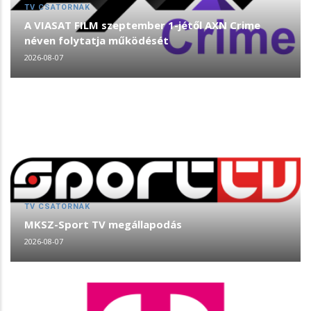
TV CSATORNÁK
A VIASAT FILM szeptember 1-jétől AXN Crime
néven folytatja működését
2026-08-07
TV CSATORNÁK
MKSZ-Sport TV megállapodás
2026-08-07