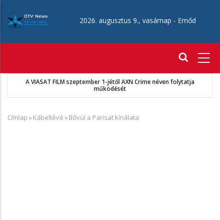
Ugrás
a
2026. augusztus 9., vasárnap -
Emőd
tartalomra
Fő
navigáció
 VIASAT FILM szeptember 1-jétől AXN Crime néven folytatja
működését
Címlap
»
Kábeltévé
»
Bővül a Parisat kínálata
Morzsa