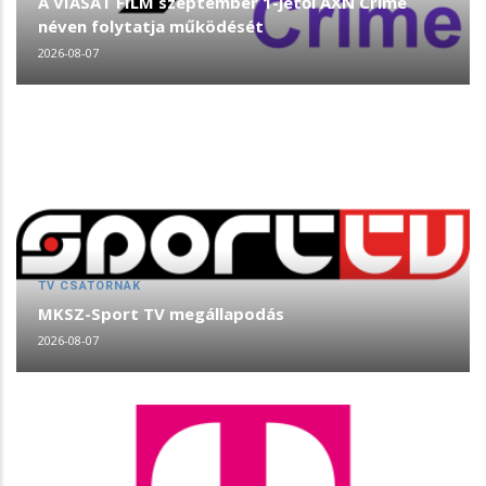
A VIASAT FILM szeptember 1-jétől AXN Crime
néven folytatja működését
2026-08-07
TV CSATORNÁK
MKSZ-Sport TV megállapodás
2026-08-07