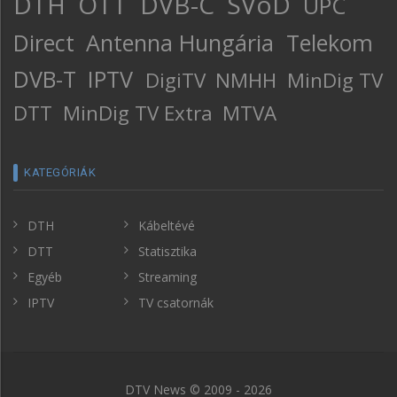
DTH
OTT
DVB-C
SVoD
UPC
Direct
Antenna Hungária
Telekom
DVB-T
IPTV
DigiTV
NMHH
MinDig TV
DTT
MinDig TV Extra
MTVA
KATEGÓRIÁK
DTH
Kábeltévé
DTT
Statisztika
Egyéb
Streaming
IPTV
TV csatornák
DTV News © 2009 - 2026