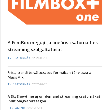
A FilmBox megújítja lineáris csatornáit és
streaming szolgáltatását
/
2026-05-13
TV CSATORNÁK
Friss, trendi és változatos formában tér vissza a
MusicMix
/
2026-02-25
TV CSATORNÁK
A SkyShowtime új on-demand streaming csatornákat
indít Magyarországon
/
2026-02-03
STREAMING