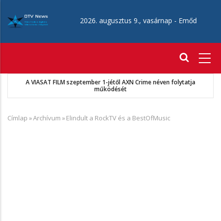
Ugrás
a
2026. augusztus 9., vasárnap -
Emőd
tartalomra
Fő
navigáció
A VIASAT FILM szeptember 1-jétől AXN Crime néven folytatja
működését
Címlap
»
Archívum
»
Elindult a RockTV és a BestOfMusic
Morzsa