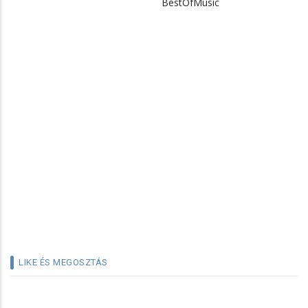
BestOfMusic
LIKE ÉS MEGOSZTÁS