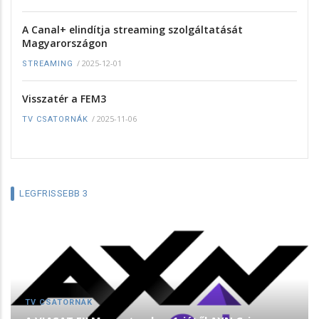
A Canal+ elindítja streaming szolgáltatását
Magyarországon
/
2025-12-01
STREAMING
Visszatér a FEM3
/
2025-11-06
TV CSATORNÁK
LEGFRISSEBB 3
TV CSATORNÁK