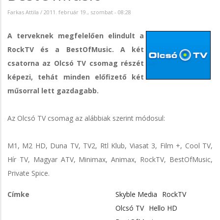
Farkas Attila
/
2011. február 19., szombat - 08:28
A terveknek megfelelően elindult a
RockTV és a BestOfMusic. A két
csatorna az Olcsó TV csomag részét
képezi, tehát minden előfizető két
műsorral lett gazdagabb.
Az Olcsó TV csomag az alábbiak szerint módosul:
M1, M2 HD, Duna TV, TV2, Rtl Klub, Viasat 3, Film +, Cool TV,
Hír TV, Magyar ATV, Minimax, Animax, RockTV, BestOfMusic,
Private Spice.
Címke
Skyble Media
RockTV
Olcsó TV
Hello HD