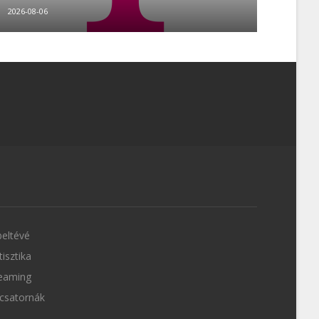
2026-08-06
eltévé
tisztika
eaming
csatornák