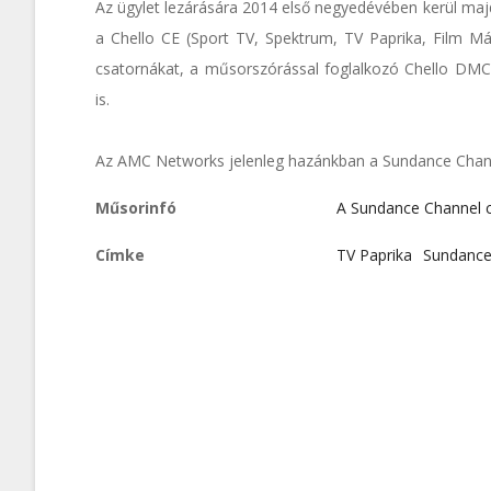
Az ügylet lezárására 2014 első negyedévében kerül majd
a Chello CE (Sport TV, Spektrum, TV Paprika, Film Máni
csatornákat, a műsorszórással foglalkozó Chello DMC r
is.
Az AMC Networks jelenleg hazánkban a Sundance Channe
Műsorinfó
A Sundance Channel 
Címke
TV Paprika
Sundance