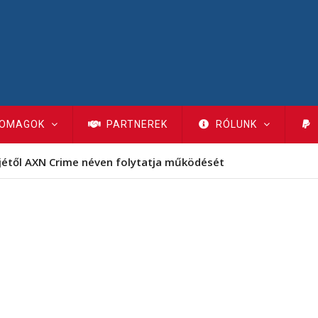
OMAGOK
PARTNEREK
RÓLUNK
jétől AXN Crime néven folytatja működését