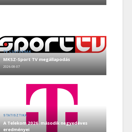
TV CSATORNÁK
MKSZ-Sport TV megállapodás
2026-08-07
STATISZTIKA
A Telekom 2026. második negyedéves
eredményei