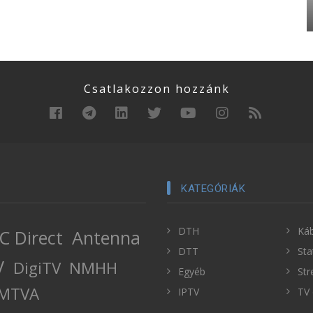
Csatlakozzon hozzánk
KATEGÓRIÁK
DTH
Káb
C Direct
Antenna
DTT
Sta
V
DigiTV
NMHH
Egyéb
Str
MTVA
IPTV
TV 