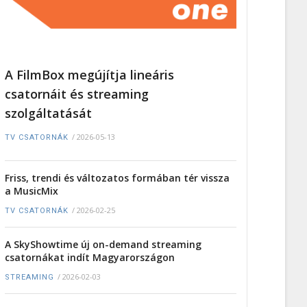
A FilmBox megújítja lineáris
csatornáit és streaming
szolgáltatását
/
2026-05-13
TV CSATORNÁK
Friss, trendi és változatos formában tér vissza
a MusicMix
/
2026-02-25
TV CSATORNÁK
A SkyShowtime új on-demand streaming
csatornákat indít Magyarországon
/
2026-02-03
STREAMING