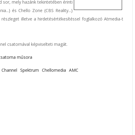
 sor, mely hazánk tekintetében érinti
a...) és Chello Zone (CBS Reality...)
észleget illetve a hirdetésértékesítéssel foglalkozó Atmedia-t
l csatornával képviselteti magát.
csatorna műsora
 Channel
Spektrum
Chellomedia
AMC