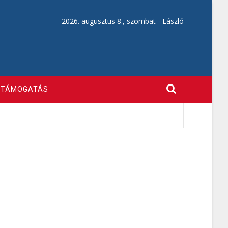
2026. augusztus 8., szombat -
László
TÁMOGATÁS