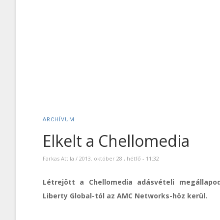
ARCHÍVUM
Elkelt a Chellomedia
Farkas Attila
/
2013. október 28., hétfő - 11:32
Létrejött a Chellomedia adásvételi megállapo
Liberty Global-tól az AMC Networks-höz kerül.