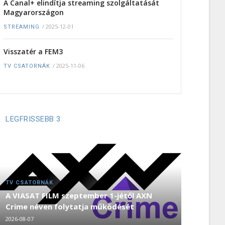
A Canal+ elindítja streaming szolgáltatását
Magyarországon
/
2025-12-01
STREAMING
Visszatér a FEM3
/
2025-11-06
TV CSATORNÁK
LEGFRISSEBB 3
TV CSATORNÁK
A VIASAT FILM szeptember 1-jétől AXN
Crime néven folytatja működését
2026-08-07