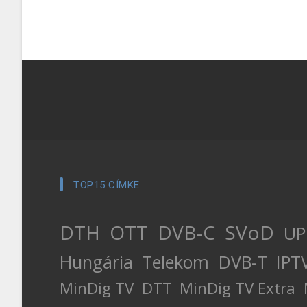
TOP15 CÍMKE
DTH
OTT
DVB-C
SVoD
UP
Hungária
Telekom
DVB-T
IPT
MinDig TV
DTT
MinDig TV Extra