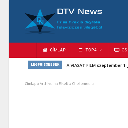
Ugrás
a
tartalomra
Fő
CÍMLAP
TOP4
CS
navigáció
A VIASAT FILM szeptember 1-
LEGFRISSEBBEK
Címlap
»
Archívum
»
Elkelt a Chellomedia
Morzsa