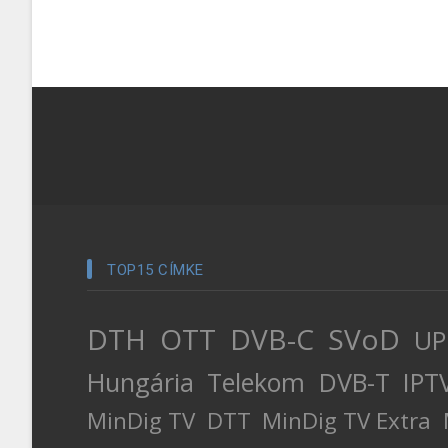
TOP15 CÍMKE
DTH
OTT
DVB-C
SVoD
UP
Hungária
Telekom
DVB-T
IPT
MinDig TV
DTT
MinDig TV Extra