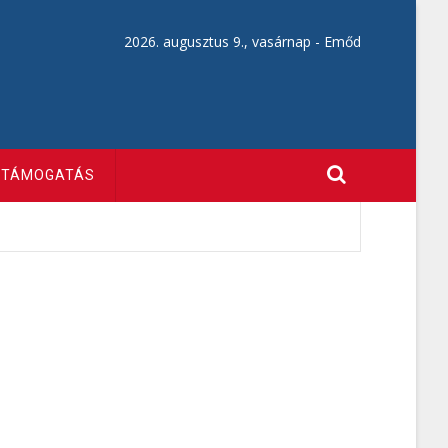
2026. augusztus 9., vasárnap -
Emőd
TÁMOGATÁS