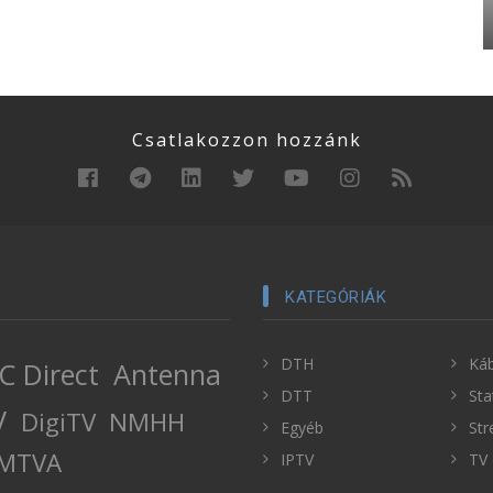
Csatlakozzon hozzánk
KATEGÓRIÁK
DTH
Káb
C Direct
Antenna
DTT
Sta
V
DigiTV
NMHH
Egyéb
Str
MTVA
IPTV
TV 