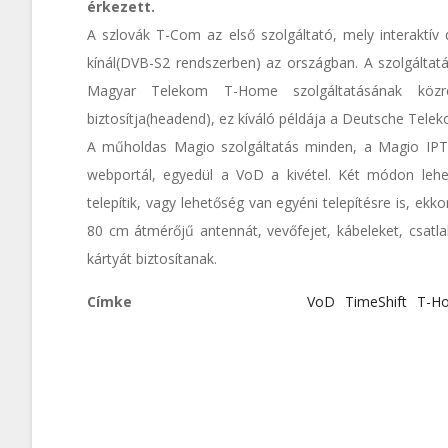
érkezett.
A szlovák T-Com az első szolgáltató, mely interaktív d
kínál(DVB-S2 rendszerben) az országban. A szolgáltatá
Magyar Telekom T-Home szolgáltatásának közre
biztosítja(headend), ez kíváló példája a Deutsche Tele
A műholdas Magio szolgáltatás minden, a Magio IPTV-
webportál, egyedül a VoD a kivétel. Két módon lehet 
telepítik, vagy lehetőség van egyéni telepítésre is, ek
80 cm átmérőjű antennát, vevőfejet, kábeleket, csatl
kártyát biztosítanak.
Címke
VoD
TimeShift
T-H