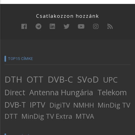
Csatlakozzon hozzánk
TOP15 CÍMKE
DTH
OTT
DVB-C
SVoD
UPC
Direct
Antenna Hungária
Telekom
DVB-T
IPTV
DigiTV
NMHH
MinDig TV
DTT
MinDig TV Extra
MTVA