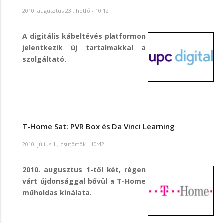
2010. augusztus 23., hétfő - 10:12
A digitális kábeltévés platformon
jelentkezik új tartalmakkal a
szolgáltató.
T-Home Sat: PVR Box és Da Vinci Learning
2010. július 1., csütörtök - 10:42
2010. augusztus 1-től két, régen
várt újdonsággal bővül a T-Home
műholdas kínálata.