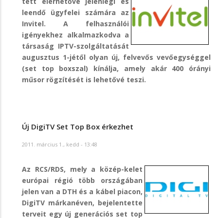
tett elérhetővé jelenlegi és
leendő ügyfelei számára az
Invitel. A felhasználói
igényekhez alkalmazkodva a
társaság IPTV-szolgáltatását
augusztus 1-jétől olyan új, felvevős vevőegységgel
(set top boxszal) kínálja, amely akár 400 órányi
műsor rögzítését is lehetővé teszi.
Új DigiTV Set Top Box érkezhet
2011. március 1., kedd - 13:48
Az RCS/RDS, mely a közép-kelet
európai régió több országában
jelen van a DTH és a kábel piacon,
DigiTV márkanéven, bejelentette
terveit egy új generációs set top