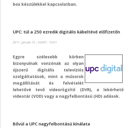
box készülékkel kapcsolatban.
UPC: túl a 250 ezredik digitális kábeltévé előfizetőn
2011. január 31., hétfő - 16:01
Egyre szélesebb körben
bizonyulnak vonzónak az olyan
újszerű digitális televíziós
szolgáltatások, mint a műsorok
megállítását és felvételét
lehetővé tevő videorögzítő (DVR), a lekérhető
videotár (VOD) vagy a nagyfelbontású (HD) adások.
Bővül a UPC nagyfelbontású kínálata