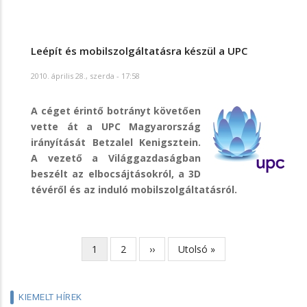
Leépít és mobilszolgáltatásra készül a UPC
2010. április 28., szerda - 17:58
A céget érintő botrányt követően
vette át a UPC Magyarország
irányítását Betzalel Kenigsztein.
A vezető a Világgazdaságban
beszélt az elbocsájtásokról, a 3D
tévéről és az induló mobilszolgáltatásról.
Jelenlegi
1
Page
2
Következő
››
Utolsó
Utolsó »
Oldalszámozás
oldal
oldal
oldal
KIEMELT HÍREK