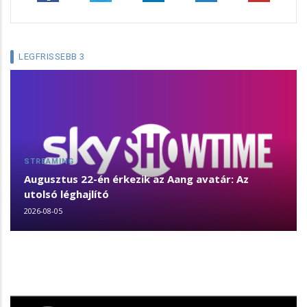
LEGFRISSEBB 3
STREAMING
Augusztus 22-én érkezik az Aang avatár: Az
utolsó léghajlító
2026-08-05