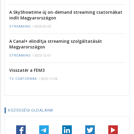
A SkyShowtime új on-demand streaming csatornákat
indít Magyarországon
/
2026-02-03
STREAMING
A Canal+ elindítja streaming szolgáltatását
Magyarországon
/
2025-12-01
STREAMING
Visszatér a FEM3
/
2025-11-06
TV CSATORNÁK
KÖZÖSSÉGI OLDALAINK