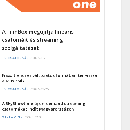
A FilmBox megújítja lineáris
csatornáit és streaming
szolgáltatását
/
2026-05-13
TV CSATORNÁK
Friss, trendi és változatos formában tér vissza
a MusicMix
/
2026-02-25
TV CSATORNÁK
A SkyShowtime új on-demand streaming
csatornákat indít Magyarországon
/
2026-02-03
STREAMING