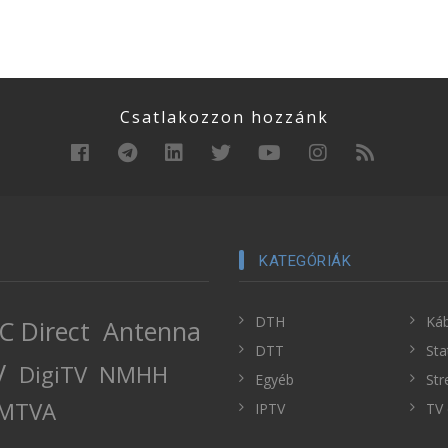
Csatlakozzon hozzánk
KATEGÓRIÁK
DTH
Káb
C Direct
Antenna
DTT
Sta
V
DigiTV
NMHH
Egyéb
Str
MTVA
IPTV
TV 