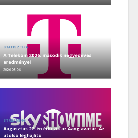
STATISZTIKA
A Telekom 2026. második negyedéves
eredményei
2026-08-06
STREAMING
Augusztus 22-én érkezik az Aang avatár: Az
utolsó léghajlító