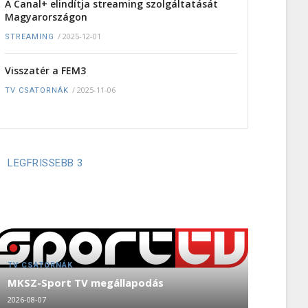
A Canal+ elindítja streaming szolgáltatását
Magyarországon
/
2025-12-01
STREAMING
Visszatér a FEM3
/
2025-11-06
TV CSATORNÁK
LEGFRISSEBB 3
TV CSATORNÁK
MKSZ-Sport TV megállapodás
2026-08-07