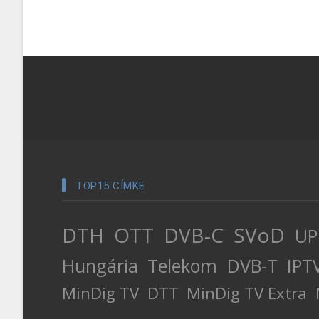
TOP15 CÍMKE
DTH
OTT
DVB-C
SVoD
UP
Hungária
Telekom
DVB-T
IPT
MinDig TV
DTT
MinDig TV Extra