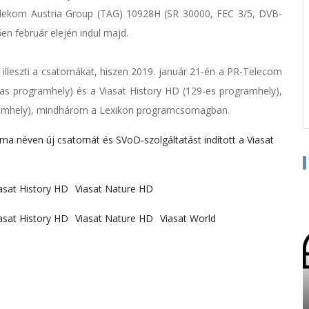
 Telekom Austria Group (TAG) 10928H (SR 30000, FEC 3/5, DVB-
en február elején indul majd.
 illeszti a csatornákat, hiszen 2019. január 21-én a PR-Telecom
-as programhely) és a Viasat History HD (129-es programhely),
gramhely), mindhárom a Lexikon programcsomagban.
a néven új csatornát és SVoD-szolgáltatást indított a Viasat
asat History HD
Viasat Nature HD
asat History HD
Viasat Nature HD
Viasat World