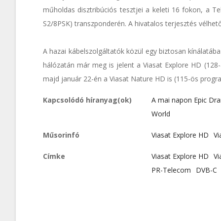
műholdas disztribúciós tesztjei a keleti 16 fokon, a
S2/8PSK) transzponderén. A hivatalos terjesztés vélhető
A hazai kábelszolgáltatók közül egy biztosan kínálatába
hálózatán már meg is jelent a Viasat Explore HD (128
majd január 22-én a Viasat Nature HD is (115-ös pro
Kapcsolódó híranyag(ok)
A mai napon Epic Dram
World
Műsorinfó
Viasat Explore HD
Vi
Címke
Viasat Explore HD
Vi
PR-Telecom
DVB-C