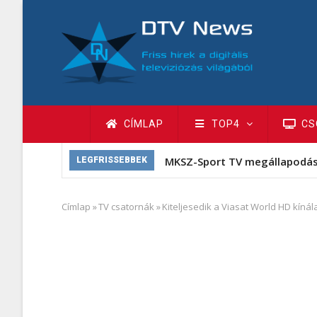
Ugrás
a
tartalomra
Fő
CÍMLAP
TOP4
CS
navigáció
MKSZ-Sport TV megállapodá
LEGFRISSEBBEK
Címlap
»
TV csatornák
»
Kiteljesedik a Viasat World HD kínál
Morzsa