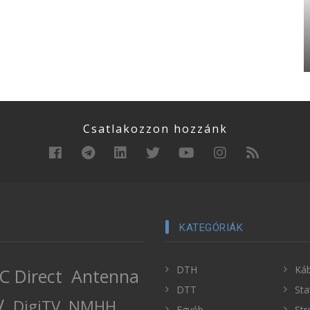
Csatlakozzon hozzánk
KATEGÓRIÁK
DTH
Káb
C Direct
Antenna
DTT
Sta
V
DigiTV
NMHH
Egyéb
Str