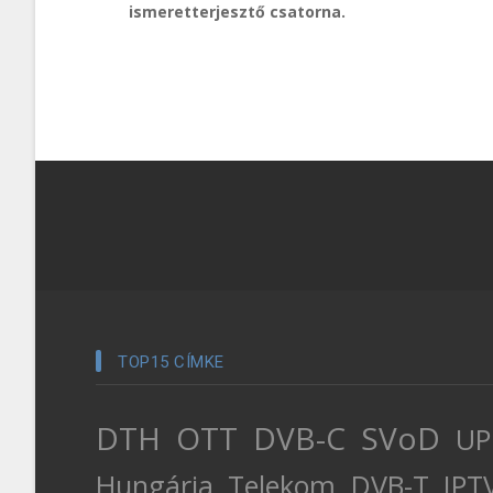
ismeretterjesztő csatorna.
TOP15 CÍMKE
DTH
OTT
DVB-C
SVoD
UP
Hungária
Telekom
DVB-T
IPT