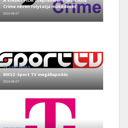
A VIASAT FILM szeptember 1-jétől AXN
Crime néven folytatja működését
2026-08-07
TV CSATORNÁK
MKSZ-Sport TV megállapodás
2026-08-07