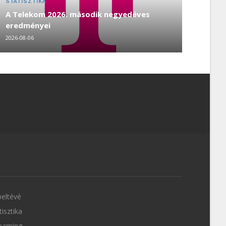
STATISZTIKA
A Telekom 2026. második negyedéves
eredményei
2026-08-06
eltévé
tisztika
eaming