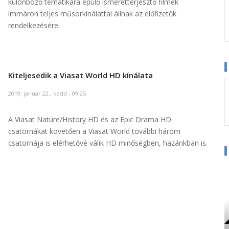
különböző tematikára épülő ismeretterjesztő filmek
immáron teljes műsorkínálattal állnak az előfizetők
rendelkezésére.
Kiteljesedik a Viasat World HD kínálata
2019. január 22., kedd - 09:25
A Viasat Nature/History HD és az Epic Drama HD
csatornákat követően a Viasat World további három
csatornája is elérhetővé válik HD minőségben, hazánkban is.