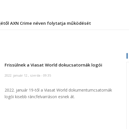
jétől AXN Crime néven folytatja működését
Frissülnek a Viasat World dokucsatornák logói
2022. január 12., szerda - 09:35
2022. január 19-től a Viasat World dokumentumcsatornák
logói kisebb ráncfelvarráson esnek át.