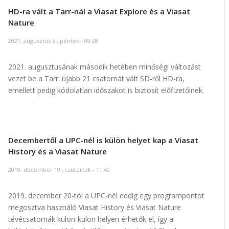
HD-ra vált a Tarr-nál a Viasat Explore és a Viasat
Nature
2021. augusztus 6., péntek - 09:28
2021. augusztusának második hetében minőségi változást
vezet be a Tarr: újabb 21 csatornát vált SD-ről HD-ra,
emellett pedig kódolatlan időszakot is biztosít előfizetőinek.
Decembertől a UPC-nél is külön helyet kap a Viasat
History és a Viasat Nature
2019. december 19., csütörtök - 11:40
2019. december 20-tól a UPC-nél eddig egy programpontot
megosztva használó Viasat History és Viasat Nature
tévécsatornák külön-külön helyen érhetők el, így a