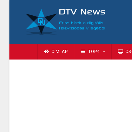
Ugrás
a
tartalomra
Fő
CÍMLAP
TOP4
CS
navigáció