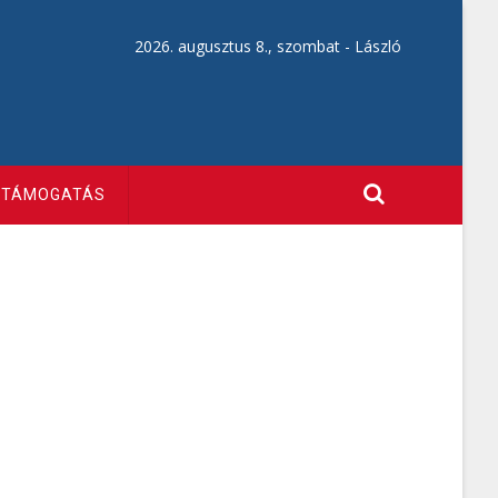
2026. augusztus 8., szombat -
László
TÁMOGATÁS