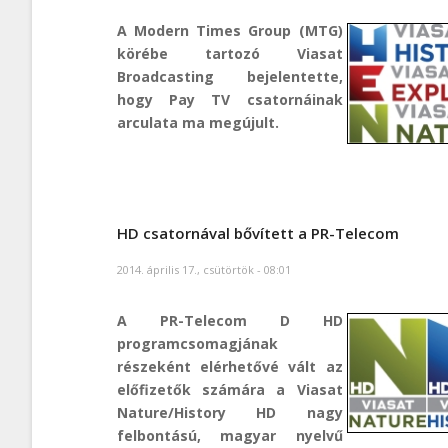
A Modern Times Group (MTG)
körébe tartozó Viasat
Broadcasting bejelentette,
hogy Pay TV csatornáinak
arculata ma megújult.
HD csatornával bővített a PR-Telecom
2014. április 17., csütörtök - 08:01
A PR-Telecom D HD
programcsomagjának
részeként elérhetővé vált az
előfizetők számára a Viasat
Nature/History HD nagy
felbontású, magyar nyelvű