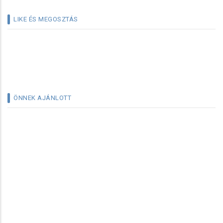
LIKE ÉS MEGOSZTÁS
ÖNNEK AJÁNLOTT