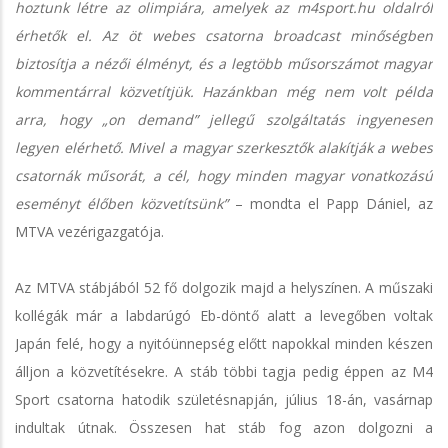
hoztunk létre az olimpiára, amelyek az m4sport.hu oldalról
érhetők el. Az öt webes csatorna broadcast minőségben
biztosítja a nézői élményt, és a legtöbb műsorszámot magyar
kommentárral közvetítjük. Hazánkban még nem volt példa
arra, hogy „on demand” jellegű szolgáltatás ingyenesen
legyen elérhető. Mivel a magyar szerkesztők alakítják a webes
csatornák műsorát, a cél, hogy minden magyar vonatkozású
eseményt élőben közvetítsünk”
– mondta el Papp Dániel, az
MTVA vezérigazgatója.
Az MTVA stábjából 52 fő dolgozik majd a helyszínen. A műszaki
kollégák már a labdarúgó Eb-döntő alatt a levegőben voltak
Japán felé, hogy a nyitóünnepség előtt napokkal minden készen
álljon a közvetítésekre. A stáb többi tagja pedig éppen az M4
Sport csatorna hatodik születésnapján, július 18-án, vasárnap
indultak útnak. Összesen hat stáb fog azon dolgozni a