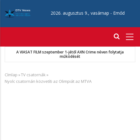
Ugrás
a
2026. augusztus 9., vasárnap -
Emőd
tartalomra
Fő
navigáció
MKSZ-Sport TV megállapodás
Címlap
»
TV csatornák
»
Morzsa
Nyolc csatornán közvetíti az Olimpiát az MTVA