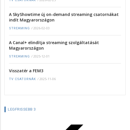
TV CSATORNÁK
A SkyShowtime új on-demand streaming csatornákat
indít Magyarországon
/
2026-02-03
STREAMING
A Canal+ elindítja streaming szolgáltatását
Magyarországon
/
2025-12-01
STREAMING
Visszatér a FEM3
/
2025-11-06
TV CSATORNÁK
LEGFRISSEBB 3