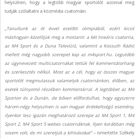
helyszínen, hogy a legtöbb magyar sportolót azonnal meg
tudják szólaltatni a közmédia csatornáin.
„Tanultunk az öt évvel ezelőtti olimpiából, ezért kicsit
máshogyan közelítjük meg a mostanit: a két lineáris csatorna,
az M4 Sport és a Duna Televízió, valamint a Kossuth Rádió
mellett még nagyobb szerepet kap az m4sport.hu. Legutóbb
az úgynevezett multicsatornákat tettük fel kommentátorhang
és szerkesztés nélkül. Most az a cél, hogy az összes magyar
sportolót megmutassuk valamelyik csatornánkon, élőben, az
esetek túlnyomó részében kommentárral. A legtöbbet az M4
Sporton és a Dunán, de bőven előfordulhat, hogy egyszerre
három-négy helyszínen is van magyar érdekeltségű esemény,
ilyenkor lesz igazán meghatározó szerepe az M4 Sport 1, M4
Sport 2, M4 Sport 5 webes csatornáknak. Ilyen korábban még
sosem volt, de mi szeretjük a kihívásokat”
– ismertette Székely