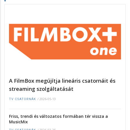
A FilmBox megújítja lineáris csatornáit és
streaming szolgáltatását
/
2026-05-13
TV CSATORNÁK
Friss, trendi és változatos formában tér vissza a
MusicMix
/
2026-02-25