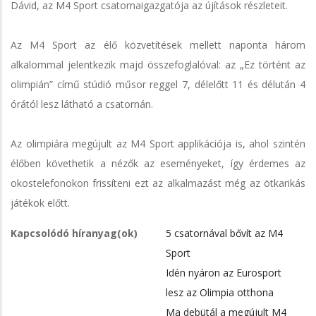
Dávid, az M4 Sport csatornaigazgatója az újítások részleteit.
Az M4 Sport az élő közvetítések mellett naponta három
alkalommal jelentkezik majd összefoglalóval: az „Ez történt az
olimpián” című stúdió műsor reggel 7, délelőtt 11 és délután 4
órától lesz látható a csatornán.
Az olimpiára megújult az M4 Sport applikációja is, ahol szintén
élőben követhetik a nézők az eseményeket, így érdemes az
okostelefonokon frissíteni ezt az alkalmazást még az ötkarikás
játékok előtt.
Kapcsolódó híranyag(ok)
5 csatornával bővít az M4
Sport
Idén nyáron az Eurosport
lesz az Olimpia otthona
Ma debütál a megújult M4