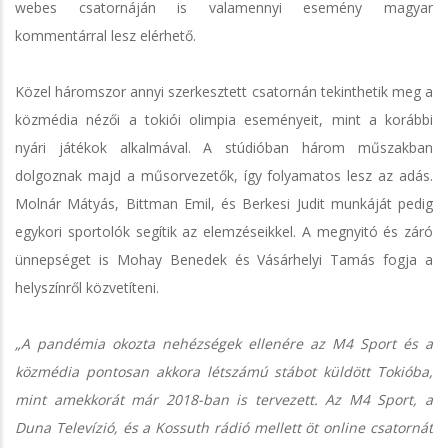
webes csatornáján is valamennyi esemény magyar
kommentárral lesz elérhető.
Közel háromszor annyi szerkesztett csatornán tekinthetik meg a
közmédia nézői a tokiói olimpia eseményeit, mint a korábbi
nyári játékok alkalmával. A stúdióban három műszakban
dolgoznak majd a műsorvezetők, így folyamatos lesz az adás.
Molnár Mátyás, Bittman Emil, és Berkesi Judit munkáját pedig
egykori sportolók segítik az elemzéseikkel. A megnyitó és záró
ünnepséget is Mohay Benedek és Vásárhelyi Tamás fogja a
helyszínről közvetíteni.
„A pandémia okozta nehézségek ellenére az M4 Sport és a
közmédia pontosan akkora létszámú stábot küldött Tokióba,
mint amekkorát már 2018-ban is tervezett. Az M4 Sport, a
Duna Televízió, és a Kossuth rádió mellett öt online csatornát