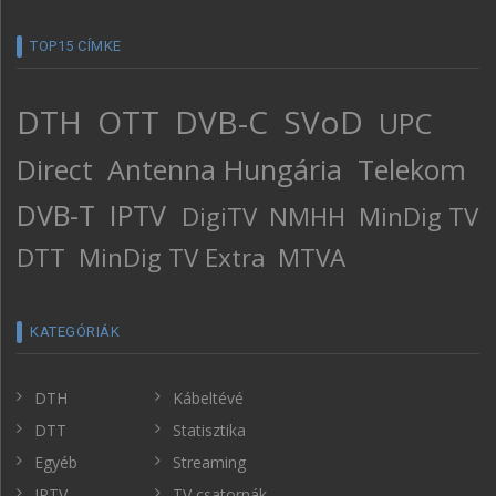
TOP15 CÍMKE
DTH
OTT
DVB-C
SVoD
UPC
Direct
Antenna Hungária
Telekom
DVB-T
IPTV
DigiTV
NMHH
MinDig TV
DTT
MinDig TV Extra
MTVA
KATEGÓRIÁK
DTH
Kábeltévé
DTT
Statisztika
Egyéb
Streaming
IPTV
TV csatornák