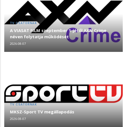
TV CSATORNÁK
A VIASAT FILM szeptember 1-jétől AXN Crime
néven folytatja működését
2026-08-07
TV CSATORNÁK
MKSZ-Sport TV megállapodás
2026-08-07