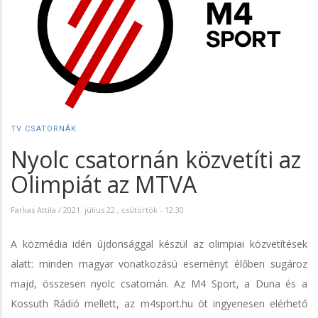
TV CSATORNÁK
Nyolc csatornán közvetíti az
Olimpiát az MTVA
Farkas Attila
/
2021. július 22., csütörtök - 12:30
A közmédia idén újdonsággal készül az olimpiai közvetítések
alatt: minden magyar vonatkozású eseményt élőben sugároz
majd, összesen nyolc csatornán. Az M4 Sport, a Duna és a
Kossuth Rádió mellett, az m4sport.hu öt ingyenesen elérhető