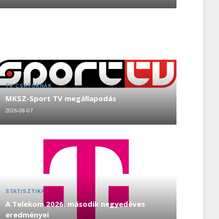
TV CSATORNÁK
MKSZ-Sport TV megállapodás
2026-08-07
STATISZTIKA
A Telekom 2026. második negyedéves
eredményei