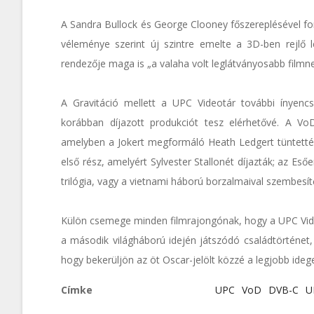
A Sandra Bullock és George Clooney főszereplésével fo
véleménye szerint új szintre emelte a 3D-ben rejl
rendezője maga is „a valaha volt leglátványosabb filmn
A Gravitáció mellett a UPC Videotár további ínyencs
korábban díjazott produkciót tesz elérhetővé. A Vo
amelyben a Jokert megformáló Heath Ledgert tüntették
első rész, amelyért Sylvester Stallonét díjazták; az Es
trilógia, vagy a vietnami háború borzalmaival szembesí
Külön csemege minden filmrajongónak, hogy a UPC Vide
a második világháború idején játszódó családtörténet, 
hogy bekerüljön az öt Oscar-jelölt közzé a legjobb ideg
Címke
UPC
VoD
DVB-C
U