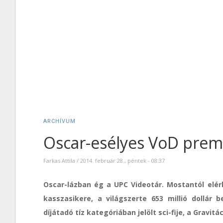
ARCHÍVUM
Oscar-esélyes VoD prem
Farkas Attila
/
2014. február 28., péntek - 08:37
Oscar-lázban ég a UPC Videotár. Mostantól elér
kasszasikere, a világszerte 653 millió dollár b
díjátadó tíz kategóriában jelölt sci-fije, a Gravitác