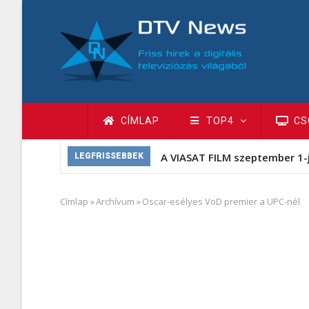
Ugrás
a
tartalomra
Fő
CÍMLAP
TOP4
CS
navigáció
A VIASAT FILM szeptember 1-
LEGFRISSEBBEK
Címlap
»
Archívum
»
Oscar-esélyes VoD premier a UPC-nél
Morzsa