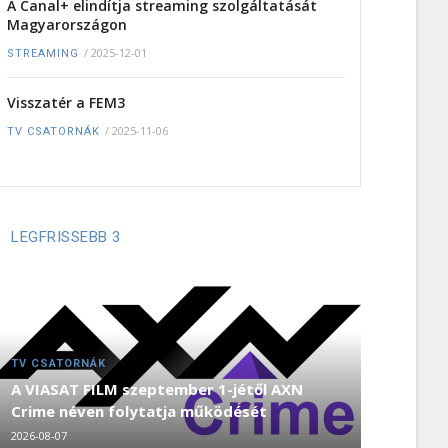
A Canal+ elindítja streaming szolgáltatását
Magyarországon
/
2025-12-01
STREAMING
Visszatér a FEM3
/
2025-11-06
TV CSATORNÁK
LEGFRISSEBB 3
TV CSATORNÁK
A VIASAT FILM szeptember 1-jétől AXN
Crime néven folytatja működését
2026-08-07