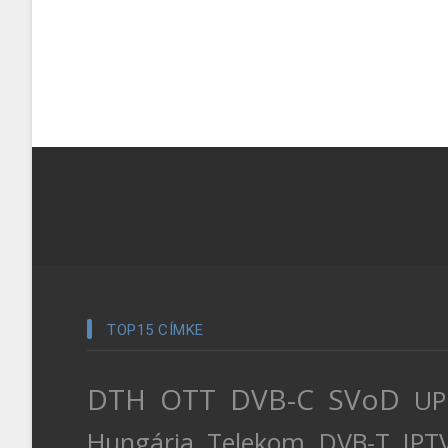
TOP15 CÍMKE
DTH
OTT
DVB-C
SVoD
UP
Hungária
Telekom
DVB-T
IPT