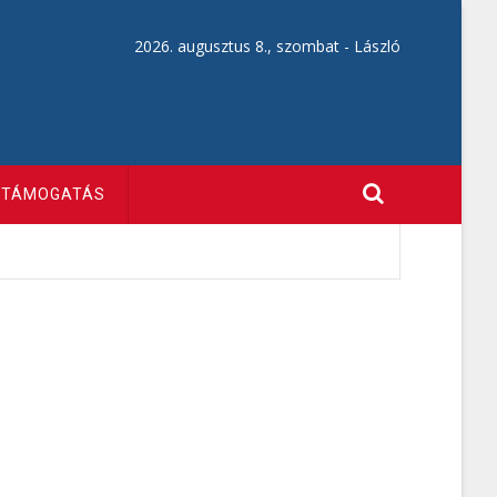
2026. augusztus 8., szombat -
László
TÁMOGATÁS