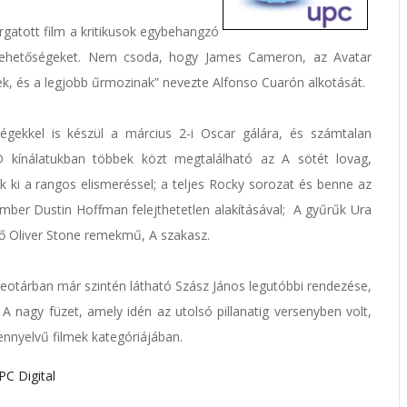
rgatott film a kritikusok egybehangzó
ő lehetőségeket. Nem csoda, hogy James Cameron, az Avatar
ek, és a legjobb űrmozinak” nevezte Alfonso Cuarón alkotását.
égekkel is készül a március 2-i Oscar gálára, és számtalan
D kínálatukban többek közt megtalálható az A sötét lovag,
 ki a rangos elismeréssel; a teljes Rocky sorozat és benne az
őember Dustin Hoffman felejthetetlen alakításával; A gyűrűk Ura
tő Oliver Stone remekmű, A szakasz.
otárban már szintén látható Szász János legutóbbi rendezése,
A nagy füzet, amely idén az utolsó pillanatig versenyben volt,
ennyelvű filmek kategóriájában.
PC Digital