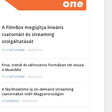
A FilmBox megújítja lineáris
csatornáit és streaming
szolgáltatását
/
2026-05-13
TV CSATORNÁK
Friss, trendi és változatos formában tér vissza
a MusicMix
/
2026-02-25
TV CSATORNÁK
A SkyShowtime új on-demand streaming
csatornákat indít Magyarországon
/
2026-02-03
STREAMING