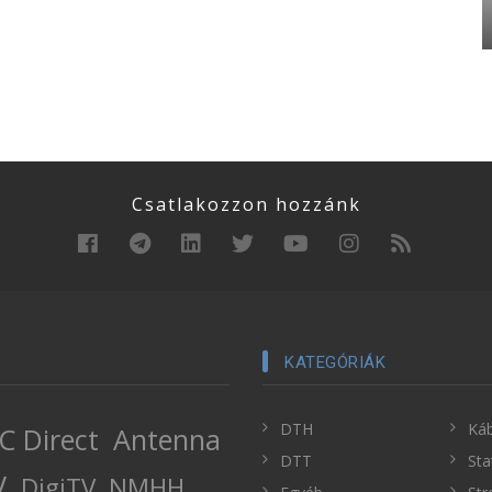
Csatlakozzon hozzánk
KATEGÓRIÁK
DTH
Káb
C Direct
Antenna
DTT
Sta
V
DigiTV
NMHH