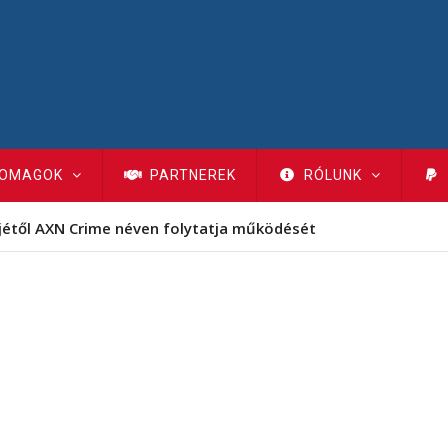
OMAGOK
PARTNEREK
RÓLUNK
jétől AXN Crime néven folytatja működését