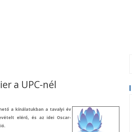
ier a UPC-nél
hető a kínálatukban a tavalyi év
evételt elérő, és az idei Oscar-
ió.