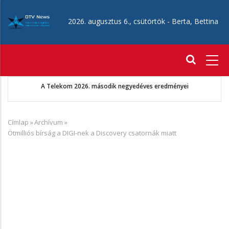
Ugrás
a
2026. augusztus 6., csütörtök -
Berta, Bettina
tartalomra
Fő
navigáció
A Telekom 2026. második negyedéves eredményei
Címlap
»
Archívum
»
Morzsa
Ötmilliós bírság a DIGI-nek a Discovery csatornák miatt