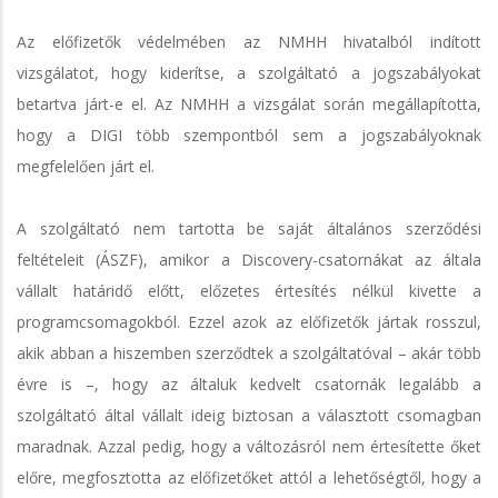
Az előfizetők védelmében az NMHH hivatalból indított
vizsgálatot, hogy kiderítse, a szolgáltató a jogszabályokat
betartva járt-e el. Az NMHH a vizsgálat során megállapította,
hogy a DIGI több szempontból sem a jogszabályoknak
megfelelően járt el.
A szolgáltató nem tartotta be saját általános szerződési
feltételeit (ÁSZF), amikor a Discovery-csatornákat az általa
vállalt határidő előtt, előzetes értesítés nélkül kivette a
programcsomagokból. Ezzel azok az előfizetők jártak rosszul,
akik abban a hiszemben szerződtek a szolgáltatóval – akár több
évre is –, hogy az általuk kedvelt csatornák legalább a
szolgáltató által vállalt ideig biztosan a választott csomagban
maradnak. Azzal pedig, hogy a változásról nem értesítette őket
előre, megfosztotta az előfizetőket attól a lehetőségtől, hogy a