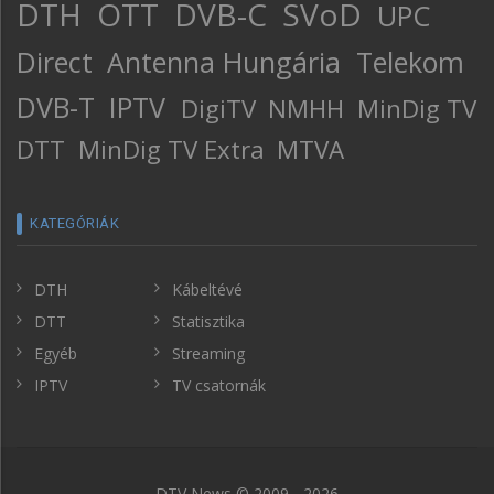
DTH
OTT
DVB-C
SVoD
UPC
Direct
Antenna Hungária
Telekom
DVB-T
IPTV
DigiTV
NMHH
MinDig TV
DTT
MinDig TV Extra
MTVA
KATEGÓRIÁK
DTH
Kábeltévé
DTT
Statisztika
Egyéb
Streaming
IPTV
TV csatornák
DTV News © 2009 - 2026