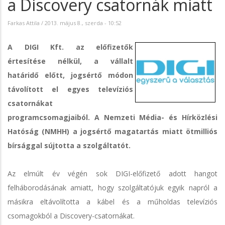
a Discovery csatornák miatt
Farkas Attila
/
2013. május 8., szerda - 10:52
A DIGI Kft. az előfizetők
értesítése nélkül, a vállalt
határidő előtt, jogsértő módon
távolított el egyes televíziós
csatornákat
programcsomagjaiból. A Nemzeti Média- és Hírközlési
Hatóság (NMHH) a jogsértő magatartás miatt ötmilliós
bírsággal sújtotta a szolgáltatót.
Az elmúlt év végén sok DIGI-előfizető adott hangot
felháborodásának amiatt, hogy szolgáltatójuk egyik napról a
másikra eltávolította a kábel és a műholdas televíziós
csomagokból a Discovery-csatornákat.