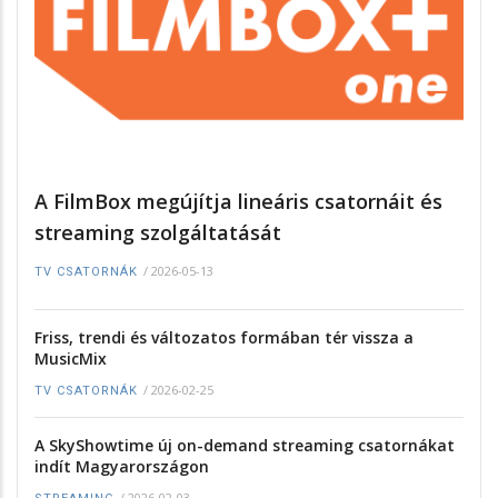
A FilmBox megújítja lineáris csatornáit és
streaming szolgáltatását
/
2026-05-13
TV CSATORNÁK
Friss, trendi és változatos formában tér vissza a
MusicMix
/
2026-02-25
TV CSATORNÁK
A SkyShowtime új on-demand streaming csatornákat
indít Magyarországon
/
2026-02-03