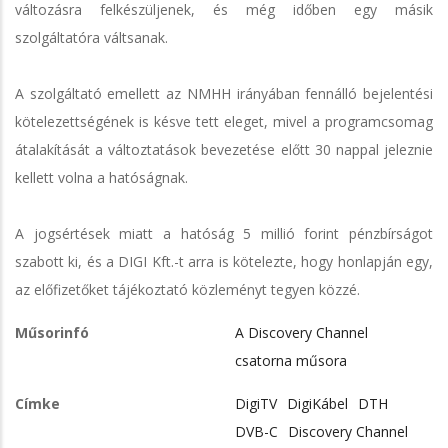
változásra felkészüljenek, és még időben egy másik
szolgáltatóra váltsanak.
A szolgáltató emellett az NMHH irányában fennálló bejelentési
kötelezettségének is késve tett eleget, mivel a programcsomag
átalakítását a változtatások bevezetése előtt 30 nappal jeleznie
kellett volna a hatóságnak.
A jogsértések miatt a hatóság 5 millió forint pénzbírságot
szabott ki, és a DIGI Kft.-t arra is kötelezte, hogy honlapján egy,
az előfizetőket tájékoztató közleményt tegyen közzé.
Műsorinfó
A Discovery Channel
csatorna műsora
Címke
DigiTV
DigiKábel
DTH
DVB-C
Discovery Channel