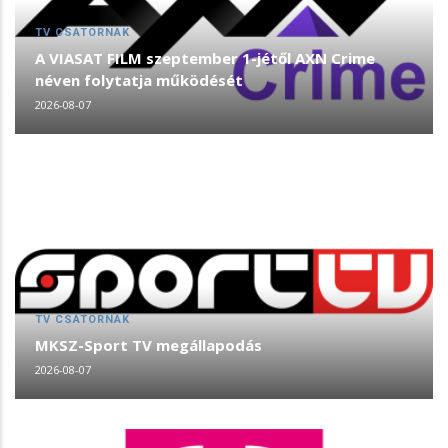
TV CSATORNÁK
A VIASAT FILM szeptember 1-jétől AXN Crime
néven folytatja működését
2026-08-07
TV CSATORNÁK
MKSZ-Sport TV megállapodás
2026-08-07