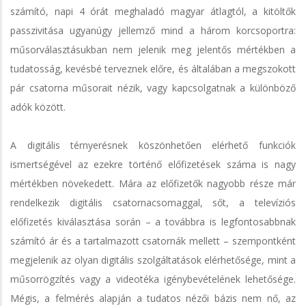
számító, napi 4 órát meghaladó magyar átlagtól, a kitöltők
passzivitása ugyanúgy jellemző mind a három korcsoportra:
műsorválasztásukban nem jelenik meg jelentős mértékben a
tudatosság, kevésbé terveznek előre, és általában a megszokott
pár csatorna műsorait nézik, vagy kapcsolgatnak a különböző
adók között.
A digitális térnyerésnek köszönhetően elérhető funkciók
ismertségével az ezekre történő előfizetések száma is nagy
mértékben növekedett. Mára az előfizetők nagyobb része már
rendelkezik digitális csatornacsomaggal, sőt, a televíziós
előfizetés kiválasztása során – a továbbra is legfontosabbnak
számító ár és a tartalmazott csatornák mellett – szempontként
megjelenik az olyan digitális szolgáltatások elérhetősége, mint a
műsorrögzítés vagy a videotéka igénybevételének lehetősége.
Mégis, a felmérés alapján a tudatos nézői bázis nem nő, az