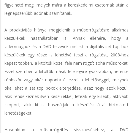
figyelhető meg, melyek mára a kereskedelmi csatornák után a
legnépszerűbb adónak számítanak.
A proaktivitás hiánya megjelenik a műsorrögzítésre alkalmas
készülékek használatában is. Annak ellenére, hogy a
videomagnók és a DVD-felvevők mellett a digitális set top box
készülékek egy része is lehetővé teszi a rögzítést, 2008-hoz
képest többen, a kitöltők közel fele nem rögzít soha műsorokat.
Ezzel szemben a kitöltők másik fele egyre gyakrabban, hetente
többször vagy akár naponta él ezzel a lehetőséggel, melynek
oka lehet a set top boxok elterjedése, azaz hogy azok közül,
akik rendelkeznek ilyen készülékkel, létezik egy kisebb, aktívabb
csoport, akik ki is használják a készülék által biztosított
lehetőségeket.
Hasonlóan a műsorrögzítés visszaeséséhez, a DVD