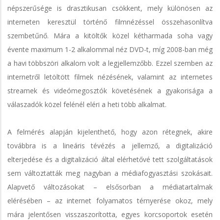
népszerűsége is drasztikusan csökkent, mely különösen az
interneten keresztül történő filmnézéssel összehasonlítva
szembetűnő. Mára a kitöltők közel kétharmada soha vagy
évente maximum 1-2 alkalommal néz DVD-t, míg 2008-ban még
a havi többszöri alkalom volt a legjellemzőbb. Ezzel szemben az
internetről letöltött filmek nézésének, valamint az internetes
streamek és videómegosztók követésének a gyakorisága a
válaszadók közel felénél eléri a heti több alkalmat.
A felmérés alapján kijelenthető, hogy azon rétegnek, akire
továbbra is a lineáris tévézés a jellemző, a digitalizáció
elterjedése és a digitalizáció által elérhetővé tett szolgáltatások
sem változtatták meg nagyban a médiafogyasztási szokásait.
Alapvető változásokat – elsősorban a médiatartalmak
elérésében – az internet folyamatos térnyerése okoz, mely
mára jelentősen visszaszorította, egyes korcsoportok esetén