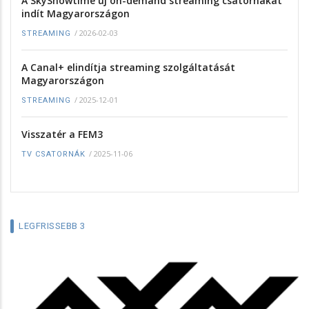
A SkyShowtime új on-demand streaming csatornákat
indít Magyarországon
/
2026-02-03
STREAMING
A Canal+ elindítja streaming szolgáltatását
Magyarországon
/
2025-12-01
STREAMING
Visszatér a FEM3
/
2025-11-06
TV CSATORNÁK
LEGFRISSEBB 3