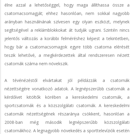
élne azzal a lehetőséggel, hogy maga állíthassa össze a
csatornacsomagját; ehhez hasonlóan, nem sokkal nagyobb
arányban használnának szívesen egy olyan eszközt, melynek
segítségével a reklámblokkokat át tudják ugrani. Szintén nincs
jelentős változás a korábbi felméréshez képest a tekintetben,
hogy bár a csatornacsomagok egyre több csatorna elérését
teszik lehetővé, a megkérdezettek által rendszeresen nézett
csatornák száma nem növekszik.
A tévénézéstől elvártakat jól példázzák a csatornák
nézettségére vonatkozó adatok. A legnépszerűbb csatornák a
kérdőívet kitöltők körében a kereskedelmi csatornák, a
sportcsatornák és a közszolgálati csatornák. A kereskedelmi
csatornák nézettségének részaránya csökkent, hasonlóan a
2008-ban még második legnépszerűbb közszolgálati
csatornákhoz. A legnagyobb növekedés a sporttelevíziók esetén