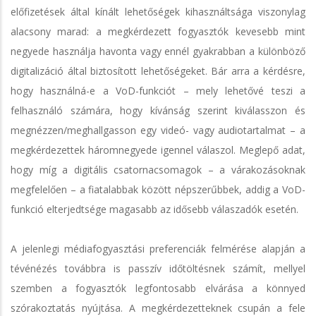
előfizetések által kínált lehetőségek kihasználtsága viszonylag
alacsony marad: a megkérdezett fogyasztók kevesebb mint
negyede használja havonta vagy ennél gyakrabban a különböző
digitalizáció által biztosított lehetőségeket. Bár arra a kérdésre,
hogy használná-e a VoD-funkciót – mely lehetővé teszi a
felhasználó számára, hogy kívánság szerint kiválasszon és
megnézzen/meghallgasson egy videó- vagy audiotartalmat – a
megkérdezettek háromnegyede igennel válaszol. Meglepő adat,
hogy míg a digitális csatornacsomagok – a várakozásoknak
megfelelően – a fiatalabbak között népszerűbbek, addig a VoD-
funkció elterjedtsége magasabb az idősebb válaszadók esetén.
A jelenlegi médiafogyasztási preferenciák felmérése alapján a
tévénézés továbbra is passzív időtöltésnek számít, mellyel
szemben a fogyasztók legfontosabb elvárása a könnyed
szórakoztatás nyújtása. A megkérdezetteknek csupán a fele