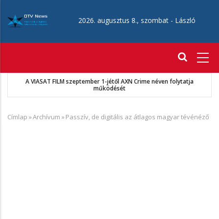
Ugrás
a
2026. augusztus 8., szombat -
László
tartalomra
Fő
navigáció
MKSZ-Sport TV megállapodás
Címlap
»
Archívum
»
Passzív, de digitális az átlagos magyar tévénéző
Morzsa