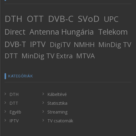
DTH
OTT
DVB-C
SVoD
UPC
Direct
Antenna Hungária
Telekom
DVB-T
IPTV
DigiTV
NMHH
MinDig TV
DTT
MinDig TV Extra
MTVA
KATEGÓRIÁK
DTH
Kábeltévé
DTT
Statisztika
Egyéb
Streaming
IPTV
TV csatornák