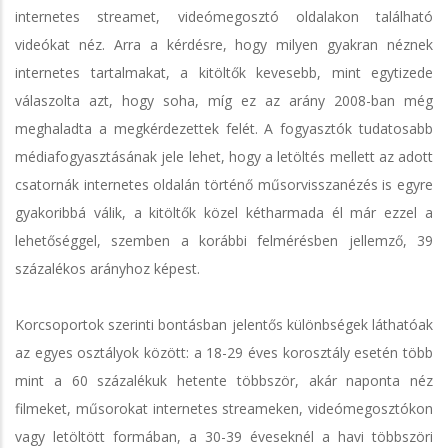
internetes streamet, videómegosztó oldalakon található
videókat néz. Arra a kérdésre, hogy milyen gyakran néznek
internetes tartalmakat, a kitöltők kevesebb, mint egytizede
válaszolta azt, hogy soha, míg ez az arány 2008-ban még
meghaladta a megkérdezettek felét. A fogyasztók tudatosabb
médiafogyasztásának jele lehet, hogy a letöltés mellett az adott
csatornák internetes oldalán történő műsorvisszanézés is egyre
gyakoribbá válik, a kitöltők közel kétharmada él már ezzel a
lehetőséggel, szemben a korábbi felmérésben jellemző, 39
százalékos arányhoz képest.
Korcsoportok szerinti bontásban jelentős különbségek láthatóak
az egyes osztályok között: a 18-29 éves korosztály esetén több
mint a 60 százalékuk hetente többször, akár naponta néz
filmeket, műsorokat internetes streameken, videómegosztókon
vagy letöltött formában, a 30-39 éveseknél a havi többszöri