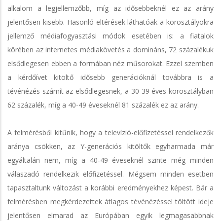
alkalom a legjellemzőbb, míg az idősebbeknél ez az arány
jelentősen kisebb. Hasonló eltérések láthatóak a korosztályokra
jellemző médiafogyasztási módok esetében is: a fiatalok
körében az internetes médiakövetés a domináns, 72 százalékuk
elsődlegesen ebben a formában néz műsorokat. Ezzel szemben
a kérdőívet kitöltő idősebb generációknál továbbra is a
tévénézés számít az elsődlegesnek, a 30-39 éves korosztályban
62 százalék, míg a 40-49 éveseknél 81 százalék ez az arány.
A felmérésből kitűnik, hogy a televízió-előfizetéssel rendelkezők
aránya csökken, az Y-generációs kitöltők egyharmada már
egyáltalán nem, míg a 40-49 éveseknél szinte még minden
válaszadó rendelkezik előfizetéssel. Mégsem minden esetben
tapasztaltunk változást a korábbi eredményekhez képest. Bár a
felmérésben megkérdezettek átlagos tévénézéssel töltött ideje
jelentősen elmarad az Európában egyik legmagasabbnak