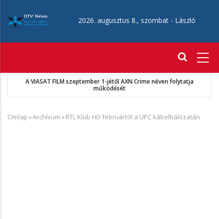
Ugrás
a
2026. augusztus 8., szombat -
László
tartalomra
Fő
navigáció
 VIASAT FILM szeptember 1-jétől AXN Crime néven folytatja
működését
Címlap
»
Archívum
»
RTL Klub HD februártól a UPC kábelhálózatán
Morzsa