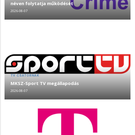
néven folytatja működését
2026-08-07
TV CSATORNÁK
MKSZ-Sport TV megállapodás
2026-08-07