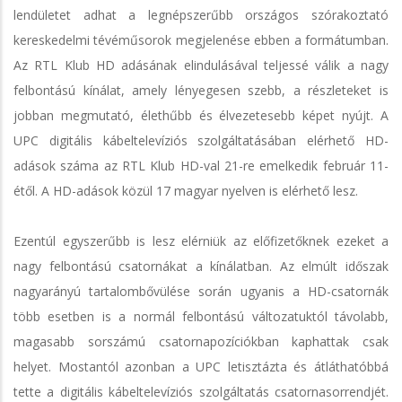
lendületet adhat a legnépszerűbb országos szórakoztató
kereskedelmi tévéműsorok megjelenése ebben a formátumban.
Az RTL Klub HD adásának elindulásával teljessé válik a nagy
felbontású kínálat, amely lényegesen szebb, a részleteket is
jobban megmutató, élethűbb és élvezetesebb képet nyújt. A
UPC digitális kábeltelevíziós szolgáltatásában elérhető HD-
adások száma az RTL Klub HD-val 21-re emelkedik február 11-
étől. A HD-adások közül 17 magyar nyelven is elérhető lesz.
Ezentúl egyszerűbb is lesz elérniük az előfizetőknek ezeket a
nagy felbontású csatornákat a kínálatban. Az elmúlt időszak
nagyarányú tartalombővülése során ugyanis a HD-csatornák
több esetben is a normál felbontású változatuktól távolabb,
magasabb sorszámú csatornapozíciókban kaphattak csak
helyet. Mostantól azonban a UPC letisztázta és átláthatóbbá
tette a digitális kábeltelevíziós szolgáltatás csatornasorrendjét.