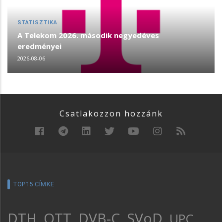
STATISZTIKA
A Telekom 2026. második negyedéves
eredményei
2026-08-06
Csatlakozzon hozzánk
TOP15 CÍMKE
DTH
OTT
DVB-C
SVoD
UPC