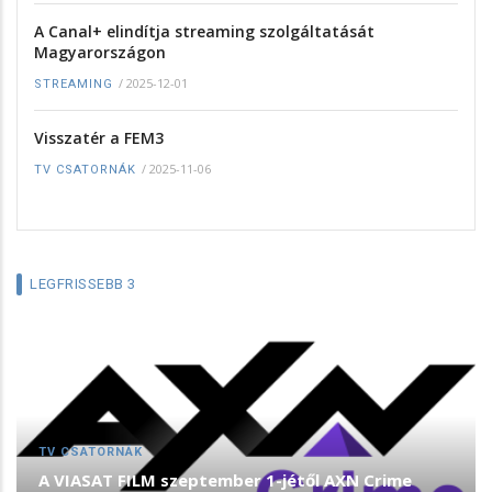
A Canal+ elindítja streaming szolgáltatását
Magyarországon
/
2025-12-01
STREAMING
Visszatér a FEM3
/
2025-11-06
TV CSATORNÁK
LEGFRISSEBB 3
TV CSATORNÁK
A VIASAT FILM szeptember 1-jétől AXN Crime