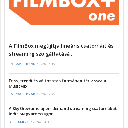
A FilmBox megújítja lineáris csatornáit és
streaming szolgáltatását
/
2026-05-13
TV CSATORNÁK
Friss, trendi és változatos formában tér vissza a
MusicMix
/
2026-02-25
TV CSATORNÁK
A SkyShowtime új on-demand streaming csatornákat
indít Magyarországon
/
2026-02-03
STREAMING