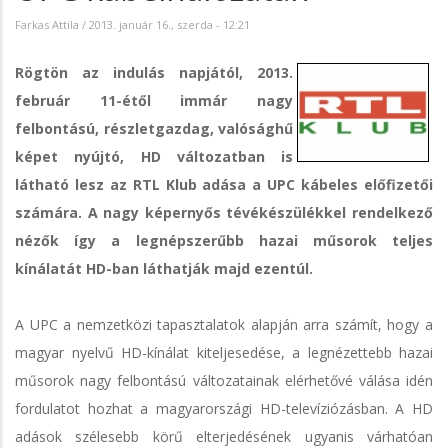
Farkas Attila
/
2013. január 16., szerda - 12:21
Rögtön az indulás napjától, 2013.
február 11-étől immár nagy
felbontású, részletgazdag, valósághű
képet nyújtó, HD változatban is
látható lesz az RTL Klub adása a UPC kábeles előfizetői
számára. A nagy képernyős tévékészülékkel rendelkező
nézők így a legnépszerűbb hazai műsorok teljes
kínálatát HD-ban láthatják majd ezentúl.
A UPC a nemzetközi tapasztalatok alapján arra számít, hogy a
magyar nyelvű HD-kínálat kiteljesedése, a legnézettebb hazai
műsorok nagy felbontású változatainak elérhetővé válása idén
fordulatot hozhat a magyarországi HD-televíziózásban. A HD
adások szélesebb körű elterjedésének ugyanis várhatóan