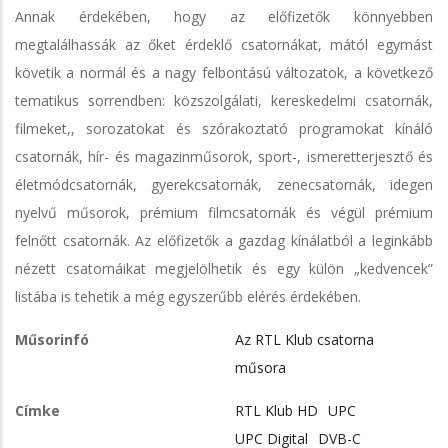
Annak érdekében, hogy az előfizetők könnyebben
megtalálhassák az őket érdeklő csatornákat, mától egymást
követik a normál és a nagy felbontású változatok, a következő
tematikus sorrendben: közszolgálati, kereskedelmi csatornák,
filmeket,, sorozatokat és szórakoztató programokat kínáló
csatornák, hír- és magazinműsorok, sport-, ismeretterjesztő és
életmódcsatornák, gyerekcsatornák, zenecsatornák, idegen
nyelvű műsorok, prémium filmcsatornák és végül prémium
felnőtt csatornák. Az előfizetők a gazdag kínálatból a leginkább
nézett csatornáikat megjelölhetik és egy külön „kedvencek”
listába is tehetik a még egyszerűbb elérés érdekében.
Műsorinfó
Az RTL Klub csatorna
műsora
Címke
RTL Klub HD
UPC
UPC Digital
DVB-C