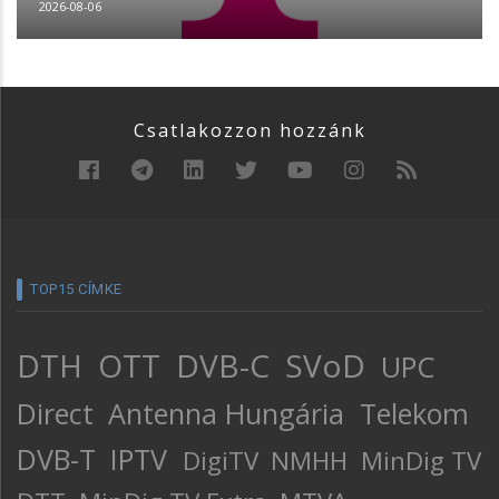
2026-08-06
Csatlakozzon hozzánk
TOP15 CÍMKE
DTH
OTT
DVB-C
SVoD
UPC
Direct
Antenna Hungária
Telekom
DVB-T
IPTV
DigiTV
NMHH
MinDig TV