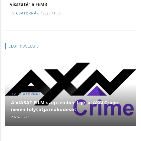
Visszatér a FEM3
/
2025-11-06
TV CSATORNÁK
LEGFRISSEBB 3
TV CSATORNÁK
A VIASAT FILM szeptember 1-jétől AXN Crime
néven folytatja működését
2026-08-07