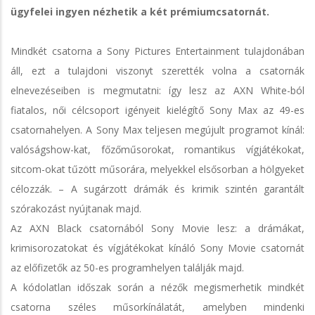
ügyfelei ingyen nézhetik a két prémiumcsatornát.
Mindkét csatorna a Sony Pictures Entertainment tulajdonában
áll, ezt a tulajdoni viszonyt szerették volna a csatornák
elnevezéseiben is megmutatni: így lesz az AXN White-ból
fiatalos, női célcsoport igényeit kielégítő Sony Max az 49-es
csatornahelyen. A Sony Max teljesen megújult programot kínál:
valóságshow-kat, főzőműsorokat, romantikus vígjátékokat,
sitcom-okat tűzött műsorára, melyekkel elsősorban a hölgyeket
célozzák. – A sugárzott drámák és krimik szintén garantált
szórakozást nyújtanak majd.
Az AXN Black csatornából Sony Movie lesz: a drámákat,
krimisorozatokat és vígjátékokat kínáló Sony Movie csatornát
az előfizetők az 50-es programhelyen találják majd.
A kódolatlan időszak során a nézők megismerhetik mindkét
csatorna széles műsorkínálatát, amelyben mindenki