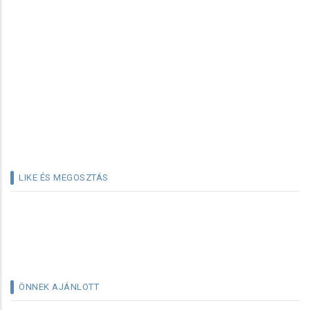
LIKE ÉS MEGOSZTÁS
ÖNNEK AJÁNLOTT