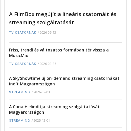
A FilmBox megújítja lineáris csatornáit és
streaming szolgáltatását
/
2026-05-13
TV CSATORNÁK
Friss, trendi és változatos formában tér vissza a
MusicMix
/
2026-02-25
TV CSATORNÁK
A SkyShowtime új on-demand streaming csatornákat
indít Magyarországon
/
2026-02-03
STREAMING
A Canal+ elindítja streaming szolgáltatását
Magyarországon
/
2025-12-01
STREAMING