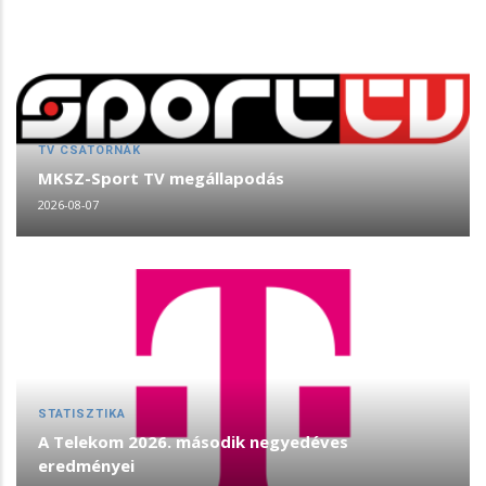
TV CSATORNÁK
MKSZ-Sport TV megállapodás
2026-08-07
STATISZTIKA
A Telekom 2026. második negyedéves
eredményei