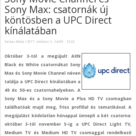
Sony Max: csatornák új
köntösben a UPC Direct
kínálatában
Farkas Attila
/
2017. október 2., hétfő - 12:02
Október 3-tól a megújult AXN
Black és White csatornákat Sony
Max és Sony Movie Channel néven
találja a UPC Direct kínálatában a
49 és 50-es csatornahelyeken. A
Sony Max és a Sony Movie a Plus HD TV csomagban
találhatóak majd meg, friss profillal és tematikával. A
megújulást kódolatlan hónappal ünnepli a két csatorna:
október 3-tól november 5-ig a UPC Direct Light TV,
Medium TV és Medium HD TV csomaggal rendelkező