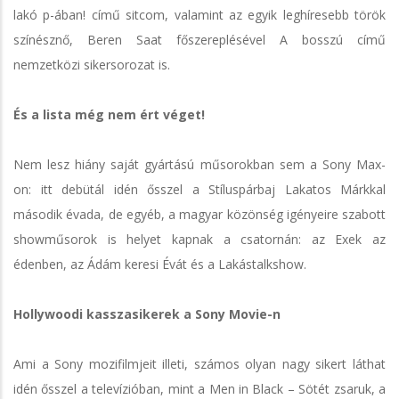
lakó p-ában! című sitcom, valamint az egyik leghíresebb török
színésznő, Beren Saat főszereplésével A bosszú című
nemzetközi sikersorozat is.
És a lista még nem ért véget!
Nem lesz hiány saját gyártású műsorokban sem a Sony Max-
on: itt debütál idén ősszel a Stíluspárbaj Lakatos Márkkal
második évada, de egyéb, a magyar közönség igényeire szabott
showműsorok is helyet kapnak a csatornán: az Exek az
édenben, az Ádám keresi Évát és a Lakástalkshow.
Hollywoodi kasszasikerek a Sony Movie-n
Ami a Sony mozifilmjeit illeti, számos olyan nagy sikert láthat
idén ősszel a televízióban, mint a Men in Black – Sötét zsaruk, a