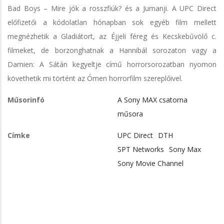
Bad Boys – Mire jók a rosszfiúk? és a Jumanji. A UPC Direct
előfizetői a kódolatlan hónapban sok egyéb film mellett
megnézhetik a Gladiátort, az Éjjeli féreg és Kecskebűvölő c.
filmeket, de borzonghatnak a Hannibál sorozaton vagy a
Damien: A Sátán kegyeltje című horrorsorozatban nyomon
követhetik mi történt az Ómen horrorfilm szereplőivel.
Műsorinfó
A Sony MAX csatorna
műsora
Címke
UPC Direct
DTH
SPT Networks
Sony Max
Sony Movie Channel