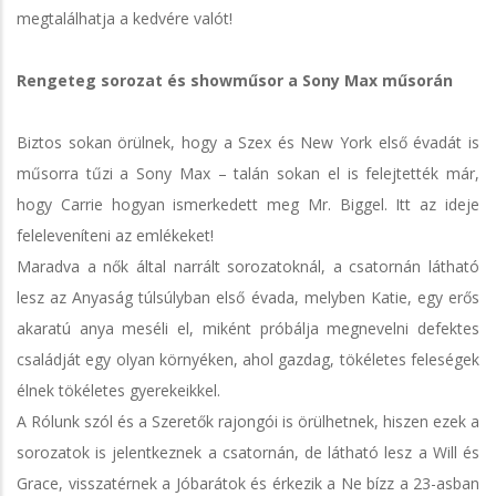
megtalálhatja a kedvére valót!
Rengeteg sorozat és showműsor a Sony Max műsorán
Biztos sokan örülnek, hogy a Szex és New York első évadát is
műsorra tűzi a Sony Max – talán sokan el is felejtették már,
hogy Carrie hogyan ismerkedett meg Mr. Biggel. Itt az ideje
feleleveníteni az emlékeket!
Maradva a nők által narrált sorozatoknál, a csatornán látható
lesz az Anyaság túlsúlyban első évada, melyben Katie, egy erős
akaratú anya meséli el, miként próbálja megnevelni defektes
családját egy olyan környéken, ahol gazdag, tökéletes feleségek
élnek tökéletes gyerekeikkel.
A Rólunk szól és a Szeretők rajongói is örülhetnek, hiszen ezek a
sorozatok is jelentkeznek a csatornán, de látható lesz a Will és
Grace, visszatérnek a Jóbarátok és érkezik a Ne bízz a 23-asban