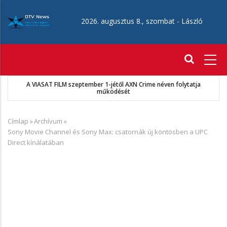
Ugrás
a
2026. augusztus 8., szombat -
László
tartalomra
Fő
navigáció
A VIASAT FILM szeptember 1-jétől AXN Crime néven folytatja
működését
Címlap
»
Archívum
»
Morzsa
Sony Movie Channel és Sony Max: csatornák új köntösben a UPC
Direct kínálatában