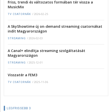
Friss, trendi és változatos formában tér vissza a
MusicMix
/
2026-02-25
TV CSATORNÁK
A SkyShowtime új on-demand streaming csatornákat
indít Magyarországon
/
2026-02-03
STREAMING
A Canal+ elindítja streaming szolgáltatását
Magyarországon
/
2025-12-01
STREAMING
Visszatér a FEM3
/
2025-11-06
TV CSATORNÁK
LEGFRISSEBB 3