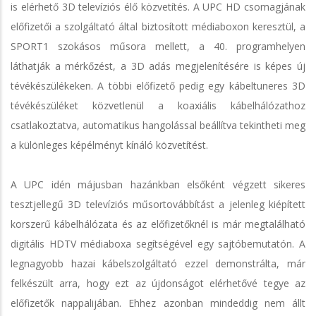
is elérhető 3D televíziós élő közvetítés. A UPC HD csomagjának
előfizetői a szolgáltató által biztosított médiaboxon keresztül, a
SPORT1 szokásos műsora mellett, a 40. programhelyen
láthatják a mérkőzést, a 3D adás megjelenítésére is képes új
tévékészülékeken. A többi előfizető pedig egy kábeltuneres 3D
tévékészüléket közvetlenül a koaxiális kábelhálózathoz
csatlakoztatva, automatikus hangolással beállítva tekintheti meg
a különleges képélményt kínáló közvetítést.
A UPC idén májusban hazánkban elsőként végzett sikeres
tesztjellegű 3D televíziós műsortovábbítást a jelenleg kiépített
korszerű kábelhálózata és az előfizetőknél is már megtalálható
digitális HDTV médiaboxa segítségével egy sajtóbemutatón. A
legnagyobb hazai kábelszolgáltató ezzel demonstrálta, már
felkészült arra, hogy ezt az újdonságot elérhetővé tegye az
előfizetők nappalijában. Ehhez azonban mindeddig nem állt