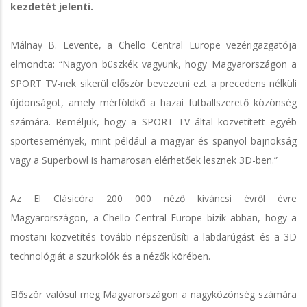
kezdetét jelenti.
Málnay B. Levente, a Chello Central Europe vezérigazgatója
elmondta: “Nagyon büszkék vagyunk, hogy Magyarországon a
SPORT TV-nek sikerül először bevezetni ezt a precedens nélküli
újdonságot, amely mérföldkő a hazai futballszerető közönség
számára. Reméljük, hogy a SPORT TV által közvetített egyéb
sportesemények, mint például a magyar és spanyol bajnokság
vagy a Superbowl is hamarosan elérhetőek lesznek 3D-ben.”
Az El Clásicóra 200 000 néző kíváncsi évről évre
Magyarországon, a Chello Central Europe bízik abban, hogy a
mostani közvetítés tovább népszerűsíti a labdarúgást és a 3D
technológiát a szurkolók és a nézők körében.
Először valósul meg Magyarországon a nagyközönség számára