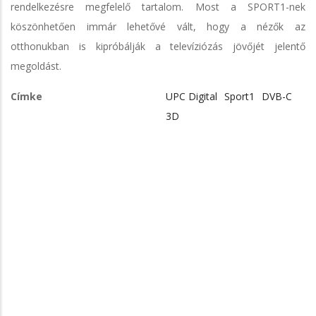
rendelkezésre megfelelő tartalom. Most a SPORT1-nek
köszönhetően immár lehetővé vált, hogy a nézők az
otthonukban is kipróbálják a televíziózás jövőjét jelentő
megoldást.
Címke
UPC Digital
Sport1
DVB-C
3D