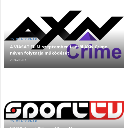
TV CSATORNÁK
A VIASAT FILM szeptember 1-jétől AXN Crime
néven folytatja működését
2026-08-07
TV CSATORNÁK