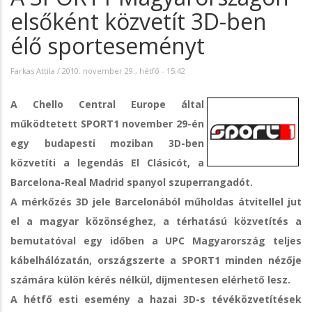
elsőként közvetít 3D-ben
élő sporteseményt
Farkas Attila
/
2010. november 29., hétfő - 15:42
A Chello Central Europe által
működtetett SPORT1 november 29-én
egy budapesti moziban 3D-ben
közvetíti a legendás El Clásicót, a
Barcelona-Real Madrid spanyol szuperrangadót.
A mérkőzés 3D jele Barcelonából műholdas átvitellel jut
el a magyar közönséghez, a térhatású közvetítés a
bemutatóval egy időben a UPC Magyarország teljes
kábelhálózatán, országszerte a SPORT1 minden nézője
számára külön kérés nélkül, díjmentesen elérhető lesz.
A hétfő esti esemény a hazai 3D-s tévéközvetítések