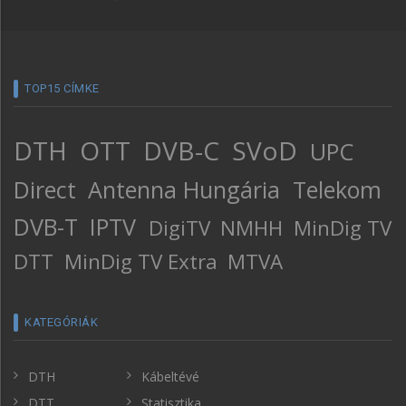
TOP15 CÍMKE
DTH
OTT
DVB-C
SVoD
UPC
Direct
Antenna Hungária
Telekom
DVB-T
IPTV
DigiTV
NMHH
MinDig TV
DTT
MinDig TV Extra
MTVA
KATEGÓRIÁK
DTH
Kábeltévé
DTT
Statisztika