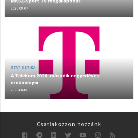
MKSZ-Sport TV megállapodás
2026-08-07
STATISZTIKA
A Telekom 2026. második negyedéves
eredményei
2026-08-06
Csatlakozzon hozzánk