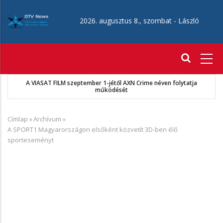
Ugrás
a
2026. augusztus 8., szombat -
László
tartalomra
Fő
navigáció
A VIASAT FILM szeptember 1-jétől AXN Crime néven folytatja
működését
Címlap
»
Archívum
»
Morzsa
A SPORT1 Magyarországon elsőként közvetít 3D-ben élő
sporteseményt