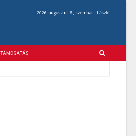
2026. augusztus 8., szombat -
László
TÁMOGATÁS