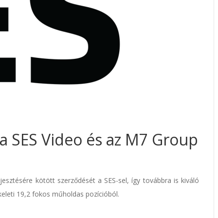
 a SES Video és az M7 Group
sztésére kötött szerződését a SES-sel, így továbbra is kiváló
 keleti 19,2 fokos műholdas pozícióból.