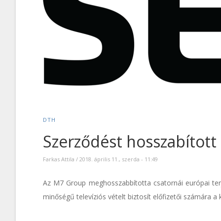
DTH
Szerződést hosszabított
Farkas Attila
/
2018. április 11., szerda - 11:49
Az M7 Group meghosszabbította csatornái európai terje
minőségű televíziós vételt biztosít előfizetői számára a