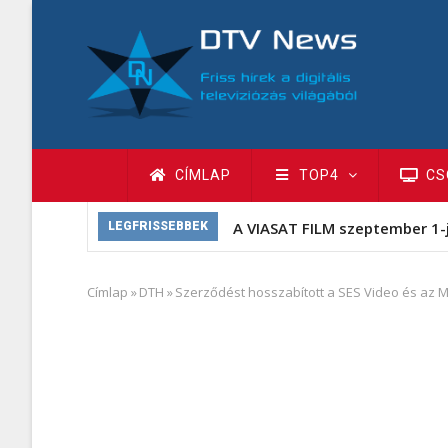
Ugrás
a
tartalomra
Fő
CÍMLAP
TOP4
CS
navigáció
A VIASAT FILM szeptember 1-
LEGFRISSEBBEK
Címlap
»
DTH
»
Szerződést hosszabított a SES Video és az 
Morzsa