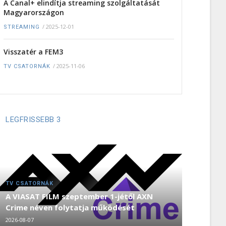
A Canal+ elindítja streaming szolgáltatását
Magyarországon
/
2025-12-01
STREAMING
Visszatér a FEM3
/
2025-11-06
TV CSATORNÁK
LEGFRISSEBB 3
TV CSATORNÁK
A VIASAT FILM szeptember 1-jétől AXN
Crime néven folytatja működését
2026-08-07