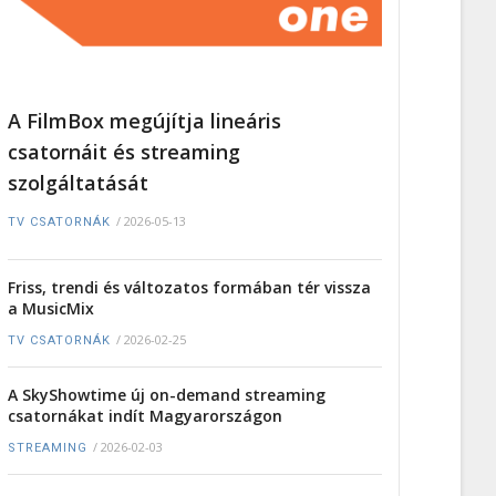
A FilmBox megújítja lineáris
csatornáit és streaming
szolgáltatását
/
2026-05-13
TV CSATORNÁK
Friss, trendi és változatos formában tér vissza
a MusicMix
/
2026-02-25
TV CSATORNÁK
A SkyShowtime új on-demand streaming
csatornákat indít Magyarországon
/
2026-02-03
STREAMING