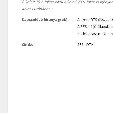
A keleti 19,2 fokon kívül a keleti 23,5 fokot is igé
Kelet-Európában.”
Kapcsolódó híranyag(ok)
A szerb RTS összes cs
A SES-14 jó állapotba
A Globecast meghoss
Címke
SES
DTH