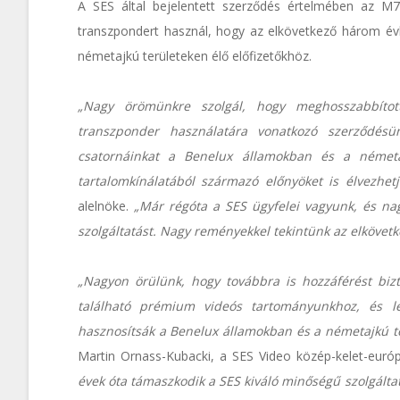
A SES által bejelentett szerződés értelmében az M
transzpondert használ, hogy az elkövetkező három év
németajkú területeken élő előfizetőkhöz.
„Nagy örömünkre szolgál, hogy meghosszabbítot
transzponder használatára vonatkozó szerződésün
csatornáinkat a Benelux államokban és a németaj
tartalomkínálatából származó előnyöket is élvezhetj
alelnöke.
„Már régóta a SES ügyfelei vagyunk, és na
szolgáltatást. Nagy reményekkel tekintünk az elköve
„Nagyon örülünk, hogy továbbra is hozzáférést biz
található prémium videós tartományunkhoz, és le
hasznosítsák a Benelux államokban és a németajkú te
Martin Ornass-Kubacki, a SES Video közép-kelet-európa
évek óta támaszkodik a SES kiváló minőségű szolgálta