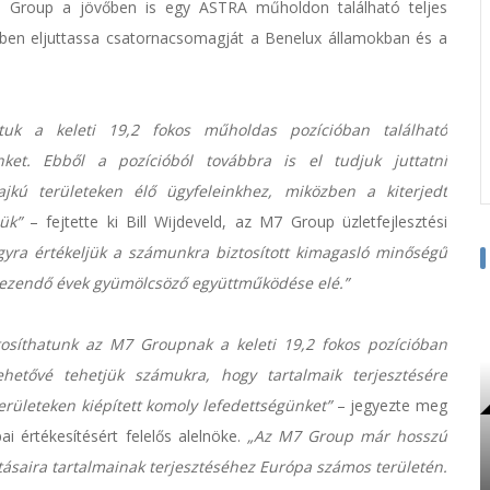
7 Group a jövőben is egy ASTRA műholdon található teljes
ben eljuttassa csatornacsomagját a Benelux államokban és a
tuk a keleti 19,2 fokos műholdas pozícióban található
ket. Ebből a pozícióból továbbra is el tudjuk juttatni
kú területeken élő ügyfeleinkhez, miközben a kiterjedt
ük”
– fejtette ki Bill Wijdeveld, az M7 Group üzletfejlesztési
gyra értékeljük a számunkra biztosított kimagasló minőségű
tkezendő évek gyümölcsöző együttműködése elé.”
tosíthatunk az M7 Groupnak a keleti 19,2 fokos pozícióban
hetővé tehetjük számukra, hogy tartalmaik terjesztésére
rületeken kiépített komoly lefedettségünket”
– jegyezte meg
i értékesítésért felelős alelnöke.
„Az M7 Group már hosszú
tásaira tartalmainak terjesztéséhez Európa számos területén.