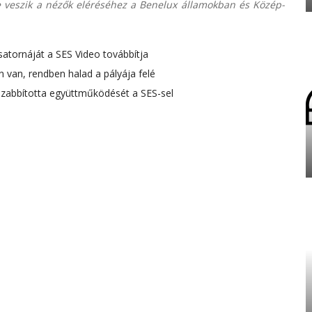
nybe veszik a nézők eléréséhez a Benelux államokban és Közép-
atornáját a SES Video továbbítja
n van, rendben halad a pályája felé
zabbította együttműködését a SES-sel