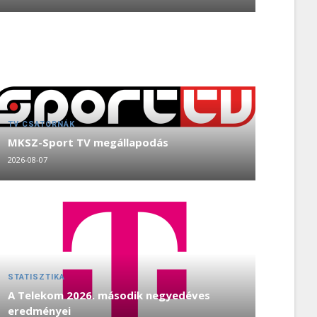
TV CSATORNÁK
MKSZ-Sport TV megállapodás
2026-08-07
STATISZTIKA
A Telekom 2026. második negyedéves
eredményei