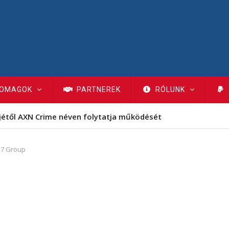
OMAGOK
PARTNEREK
RÓLUNK
jétől AXN Crime néven folytatja működését
M7 Group