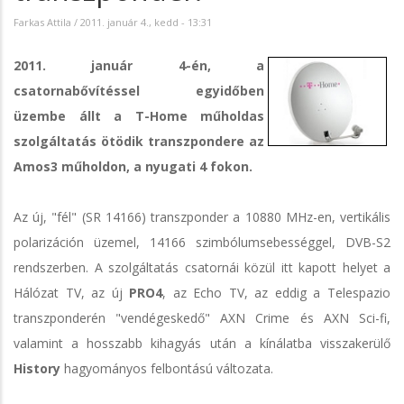
Farkas Attila
/
2011. január 4., kedd - 13:31
2011. január 4-én, a
csatornabővítéssel egyidőben
üzembe állt a T-Home műholdas
szolgáltatás ötödik transzpondere az
Amos3 műholdon, a nyugati 4 fokon.
Az új, "fél" (SR 14166) transzponder a 10880 MHz-en, vertikális
polarizáción üzemel, 14166 szimbólumsebességgel, DVB-S2
rendszerben. A szolgáltatás csatornái közül itt kapott helyet a
Hálózat TV, az új
PRO4
, az Echo TV, az eddig a Telespazio
transzponderén "vendégeskedő" AXN Crime és AXN Sci-fi,
valamint a hosszabb kihagyás után a kínálatba visszakerülő
History
hagyományos felbontású változata.