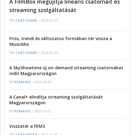
A FilmBox megújítja lineáris csatornáit és
streaming szolgáltatását
/
2026-05-13
TV CSATORNÁK
Friss, trendi és változatos formában tér vissza a
MusicMix
/
2026-02-25
TV CSATORNÁK
A SkyShowtime új on-demand streaming csatornákat
indít Magyarországon
/
2026-02-03
STREAMING
A Canal+ elindítja streaming szolgáltatását
Magyarországon
/
2025-12-01
STREAMING
Visszatér a FEM3
/
2025-11-06
TV CSATORNÁK