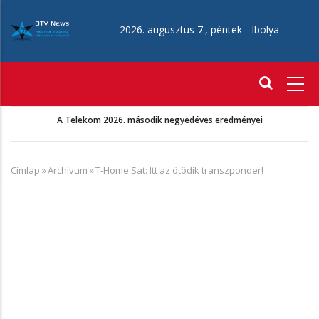
Ugrás
a
2026. augusztus 7., péntek -
Ibolya
tartalomra
Fő
navigáció
A Telekom 2026. második negyedéves eredményei
Címlap
»
Archívum
»
T-Home Sat: Itt az ötödik transzponder!
Morzsa