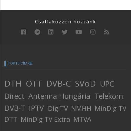
Csatlakozzon hozzánk
TOP15 CÍMKE
DTH
OTT
DVB-C
SVoD
UPC
Direct
Antenna Hungária
Telekom
DVB-T
IPTV
DigiTV
NMHH
MinDig TV
DTT
MinDig TV Extra
MTVA