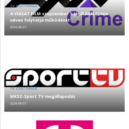
TV CSATORNÁK
A VIASAT FILM szeptember 1-jétől AXN Crime
néven folytatja működését
2026-08-07
TV CSATORNÁK
MKSZ-Sport TV megállapodás
2026-08-07