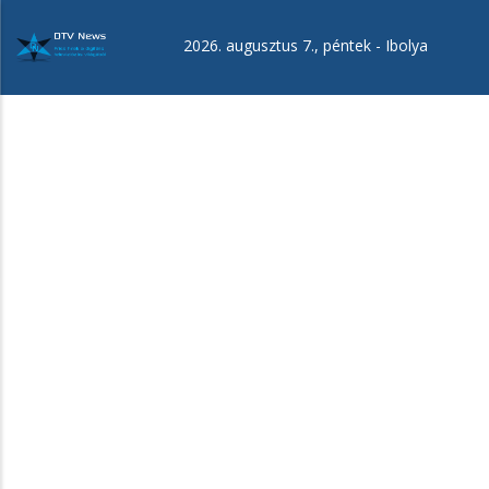
Ugrás
a
2026. augusztus 7., péntek -
Ibolya
tartalomra