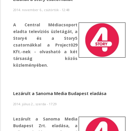
2014. november 6., csütörtök - 12:48
A Central Médiacsoport
eladta televíziós üzletágát, a
Story4 és a Story5
csatornákkal a Project029
Kft.-nek - olvasható a két
társaság közös
közleményében.
Lezárult a Sanoma Media Budapest eladása
2014. július 2., szerda - 17:29
Lezárult a Sanoma Media
Budapest Zrt. eladása, a