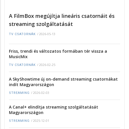
A FilmBox megújítja lineáris csatornáit és
streaming szolgáltatását
/
2026-05-13
TV CSATORNÁK
Friss, trendi és változatos formában tér vissza a
MusicMix
/
2026-02-25
TV CSATORNÁK
A SkyShowtime új on-demand streaming csatornákat
indít Magyarországon
/
2026-02-03
STREAMING
A Canal+ elindítja streaming szolgáltatását
Magyarországon
/
2025-12-01
STREAMING