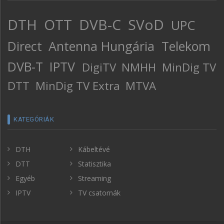
DTH
OTT
DVB-C
SVoD
UPC
Direct
Antenna Hungária
Telekom
DVB-T
IPTV
DigiTV
NMHH
MinDig TV
DTT
MinDig TV Extra
MTVA
KATEGÓRIÁK
DTH
Kábeltévé
DTT
Statisztika
Egyéb
Streaming
IPTV
TV csatornák