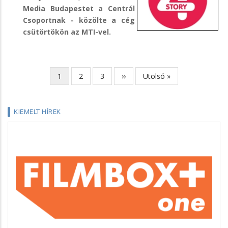
Media Budapestet a Centrál
Csoportnak - közölte a cég
csütörtökön az MTI-vel.
Jelenlegi
1
Page
2
Page
3
Következő
››
Utolsó
Utolsó »
Oldalszámozás
oldal
oldal
oldal
KIEMELT HÍREK