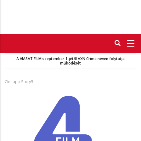
Fő
navigáció
A VIASAT FILM szeptember 1-jétől AXN Crime néven folytatja
működését
Címlap
»
Story5
Morzsa