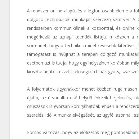
A rendszer online alapú, és a legfontosabb eleme a f
dolgozó technikusok munkáját szervező szoftver. A U
rendszerben kommunikálnak a központtal, és online ka
megérkezik az aznapi teendők listája, miközben a re
sorrendet, hogy a technikus minél kevesebb kitérővel j
támogatást is nyújthat a terepen dolgozó munkatársa
esetben azt is tudja, hogy egy helyszínen korábban mily
kiosztásánál és ezzel is elősegíti a hibák gyors, szakszer
A folyamatok ugyanakkor menet közben rugalmasan sz
újabb, az útvonalba eső helyről érkezik bejelentés, 
csúszások is gyorsan korrigálhatóak ebben a rendszer
szerelési idő. A munka elvégzését, az ügyfél azonnal, sz
Fontos változás, hogy az előfizetők még pontosabban t