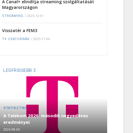
A Canal+ elindítja streaming szolgáltatását
Magyarországon
/
2025-12-01
STREAMING
Visszatér a FEM3
/
2025-11-06
TV CSATORNÁK
LEGFRISSEBB 3
STATISZTIKA
A Telekom 2026. második negyedéves
eredményei
2026-08-06