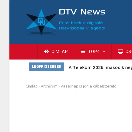
Ugrás
a
tartalomra
Fő
CÍMLAP
TOP4
CS
navigáció
A Telekom 2026. második ne
LEGFRISSEBBEK
Címlap
»
Archívum
»
Vasárnap is jön a kábelszerelő
Morzsa