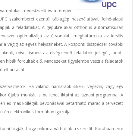
olyamatokat menedzselő és a terepen
PC szakemberei ezentúl táblagép használatával, felhő-alapú
pják a feladataikat. A gépükre akár otthon is automatikusan
ndszer optimalizálja az útvonalat, meghatározza az ideális
árja végig az egyes helyszíneket. A központi diszpécser további
knak, mivel ismeri az elvégzendő feladatok jellegét, adott
en hibák fordultak elő. Mindezeket figyelembe veszi a feladatok
ű elhárítását.
ervezhetők. Ha valahol hamarabb sikerül végezni, vagy egy
akkor újabb munkát is be lehet iktatni az aznapi programba. A
ben és más kollégák bevonásával betartható marad a tervezett
intén elektronikus formában igazolja.
udni fogják, hogy mikorra várhatják a szerelőt. Korábban erre