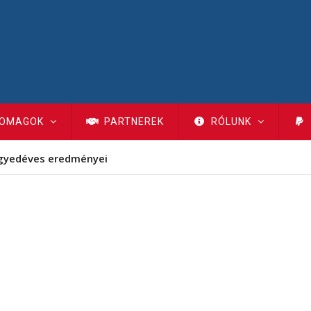
OMAGOK
PARTNEREK
RÓLUNK
gyedéves eredményei