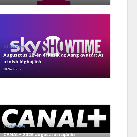
STREAMING
Augusztus 22-én érkezik az Aang avatár: Az
utolsó léghajlító
2026-08-05
STREAMING
CANAL+ 2026 augusztusi ajánló