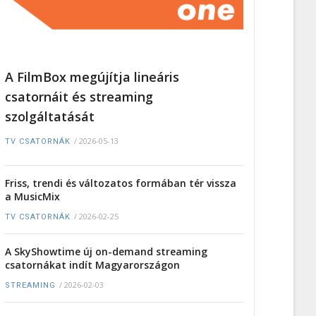
A FilmBox megújítja lineáris
csatornáit és streaming
szolgáltatását
/
2026-05-13
TV CSATORNÁK
Friss, trendi és változatos formában tér vissza
a MusicMix
/
2026-02-25
TV CSATORNÁK
A SkyShowtime új on-demand streaming
csatornákat indít Magyarországon
/
2026-02-03
STREAMING