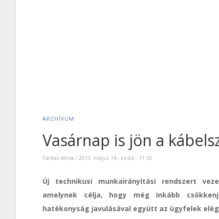
ARCHÍVUM
Vasárnap is jön a kábels
Farkas Attila
/
2013. május 14., kedd - 11:53
Új technikusi munkairányítási rendszert ve
amelynek célja, hogy még inkább csökkenj
hatékonyság javulásával együtt az ügyfelek elé