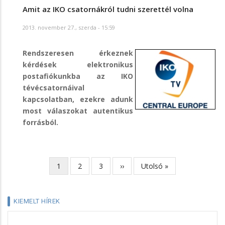
Amit az IKO csatornákról tudni szerettél volna
2013. november 27., szerda - 15:59
Rendszeresen érkeznek
kérdések elektronikus
postafiókunkba az IKO
tévécsatornáival
kapcsolatban, ezekre adunk
most válaszokat autentikus
forrásból.
Jelenlegi
1
Page
2
Page
3
Következő
››
Utolsó
Utolsó »
Oldalszámozás
oldal
oldal
oldal
KIEMELT HÍREK