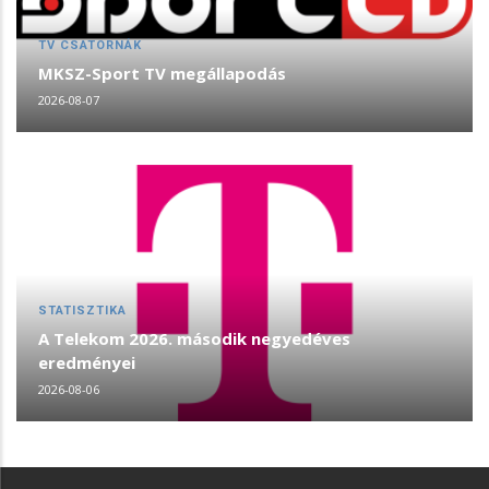
TV CSATORNÁK
MKSZ-Sport TV megállapodás
2026-08-07
STATISZTIKA
A Telekom 2026. második negyedéves
eredményei
2026-08-06