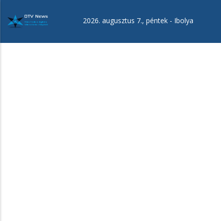
Ugrás
a
2026. augusztus 7., péntek -
Ibolya
tartalomra