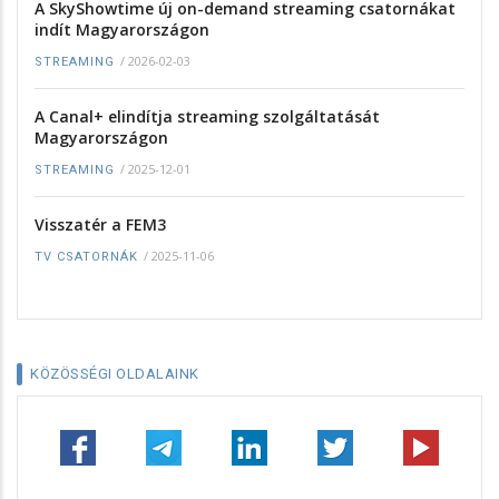
A SkyShowtime új on-demand streaming csatornákat
indít Magyarországon
/
2026-02-03
STREAMING
A Canal+ elindítja streaming szolgáltatását
Magyarországon
/
2025-12-01
STREAMING
Visszatér a FEM3
/
2025-11-06
TV CSATORNÁK
KÖZÖSSÉGI OLDALAINK