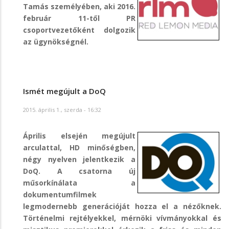
Tamás személyében, aki 2016.
február 11-től PR
csoportvezetőként dolgozik
az ügynökségnél.
Ismét megújult a DoQ
2015. április 1., szerda - 16:32
Április elsején megújult
arculattal, HD minőségben,
négy nyelven jelentkezik a
DoQ. A csatorna új
műsorkínálata a
dokumentumfilmek
legmodernebb generációját hozza el a nézőknek.
Történelmi rejtélyekkel, mérnöki vívmányokkal és