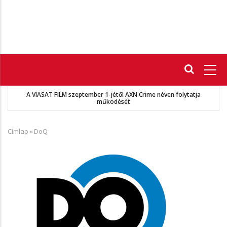
Fő
navigáció
A VIASAT FILM szeptember 1-jétől AXN Crime néven folytatja
működését
Címlap
»
DoQ
Morzsa