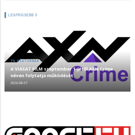
LEGFRISSEBB 3
TV CSATORNÁK
A VIASAT FILM szeptember 1-jétől AXN Crime
néven folytatja működését
2026-08-07