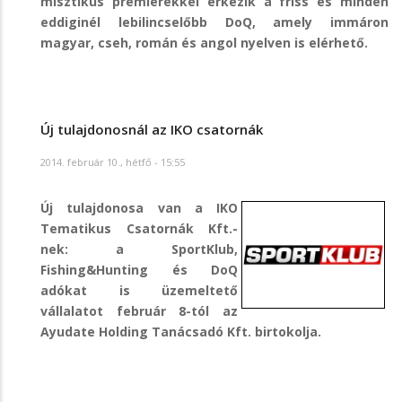
misztikus premierekkel érkezik a friss és minden
eddiginél lebilincselőbb DoQ, amely immáron
magyar, cseh, román és angol nyelven is elérhető.
Új tulajdonosnál az IKO csatornák
2014. február 10., hétfő - 15:55
Új tulajdonosa van a IKO
Tematikus Csatornák Kft.-
nek: a SportKlub,
Fishing&Hunting és DoQ
adókat is üzemeltető
vállalatot február 8-tól az
Ayudate Holding Tanácsadó Kft. birtokolja.