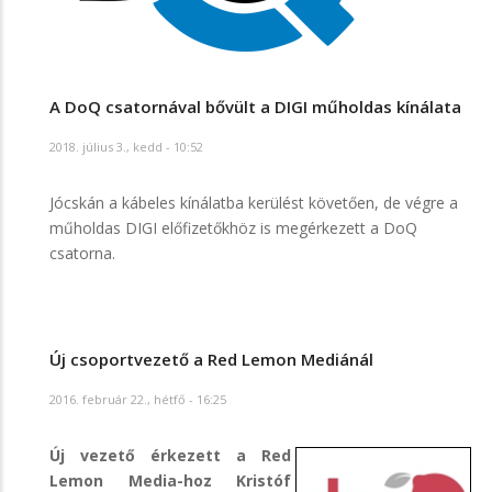
A DoQ csatornával bővült a DIGI műholdas kínálata
2018. július 3., kedd - 10:52
Jócskán a kábeles kínálatba kerülést követően, de végre a
műholdas DIGI előfizetőkhöz is megérkezett a DoQ
csatorna.
Új csoportvezető a Red Lemon Mediánál
2016. február 22., hétfő - 16:25
Új vezető érkezett a Red
Lemon Media-hoz Kristóf