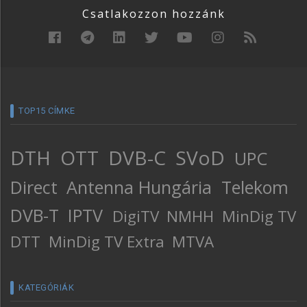
Csatlakozzon hozzánk
TOP15 CÍMKE
DTH
OTT
DVB-C
SVoD
UPC
Direct
Antenna Hungária
Telekom
DVB-T
IPTV
DigiTV
NMHH
MinDig TV
DTT
MinDig TV Extra
MTVA
KATEGÓRIÁK