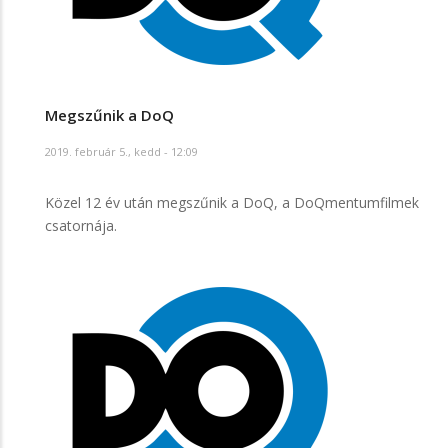
Megszűnik a DoQ
2019. február 5., kedd - 12:09
Közel 12 év után megszűnik a DoQ, a DoQmentumfilmek
csatornája.