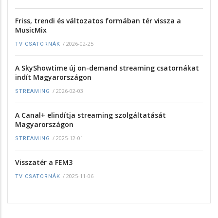
Friss, trendi és változatos formában tér vissza a
MusicMix
/
2026-02-25
TV CSATORNÁK
A SkyShowtime új on-demand streaming csatornákat
indít Magyarországon
/
2026-02-03
STREAMING
A Canal+ elindítja streaming szolgáltatását
Magyarországon
/
2025-12-01
STREAMING
Visszatér a FEM3
/
2025-11-06
TV CSATORNÁK