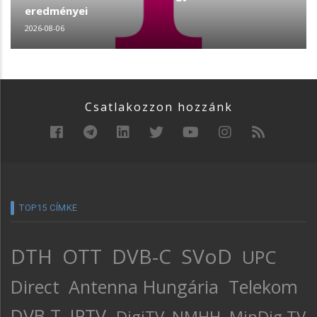
eredményei
2026-08-06
Csatlakozzon hozzánk
TOP15 CÍMKE
DTH
OTT
DVB-C
SVoD
UPC
Direct
Antenna Hungária
Telekom
DVB-T
IPTV
DigiTV
NMHH
MinDig TV