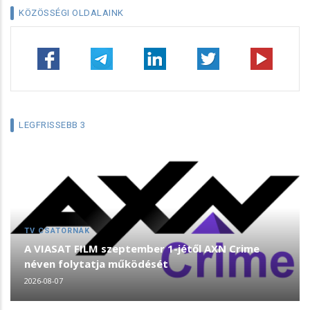
KÖZÖSSÉGI OLDALAINK
LEGFRISSEBB 3
TV CSATORNÁK
A VIASAT FILM szeptember 1-jétől AXN Crime
néven folytatja működését
2026-08-07