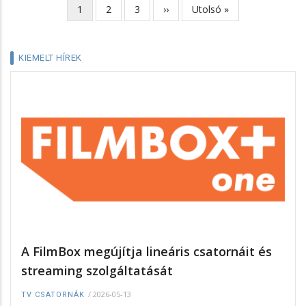
Jelenlegi
1
Page
2
Page
3
Következő
››
Utolsó
Utolsó »
Oldalszámozás
oldal
oldal
oldal
KIEMELT HÍREK
A FilmBox megújítja lineáris csatornáit és
streaming szolgáltatását
/
2026-05-13
TV CSATORNÁK