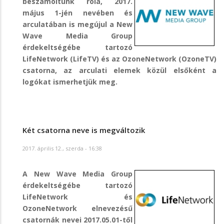
beszámoltunk róla, 2017.
május 1-jén nevében és
arculatában is megújul a New
Wave Media Group
érdekeltségébe tartozó
LifeNetwork (LifeTV) és az OzoneNetwork (OzoneTV)
csatorna, az arculati elemek közül elsőként a
logókat ismerhetjük meg.
Két csatorna neve is megváltozik
2017. április 12., szerda - 16:38
A New Wave Media Group
érdekeltségébe tartozó
LifeNetwork és
OzoneNetwork elnevezésű
csatornák nevei 2017.05.01-től