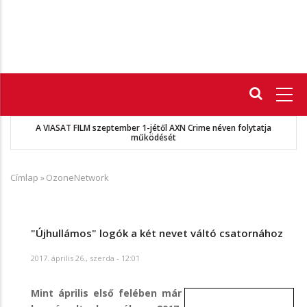
Fő
navigáció
A VIASAT FILM szeptember 1-jétől AXN Crime néven folytatja
működését
Címlap
»
OzoneNetwork
Morzsa
"Újhullámos" logók a két nevet váltó csatornához
2017. április 26., szerda - 12:01
Mint április első felében már