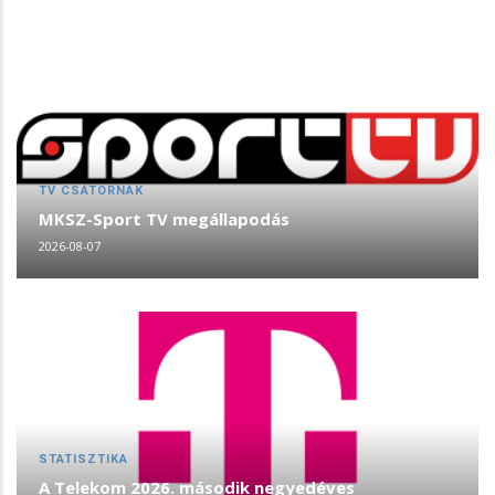
TV CSATORNÁK
MKSZ-Sport TV megállapodás
2026-08-07
STATISZTIKA
A Telekom 2026. második negyedéves