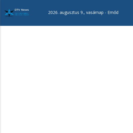
Ugrás
a
2026. augusztus 9., vasárnap -
Emőd
tartalomra