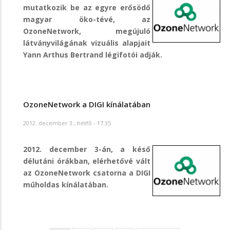
mutatkozik be az egyre erősödő
magyar öko-tévé, az
OzoneNetwork, megújuló
látványvilágának vizuális alapjait
Yann Arthus Bertrand légifotói adják.
OzoneNetwork a DIGI kínálatában
2012. december 3., hétfő - 17:35
2012. december 3-án, a késő
délutáni órákban, elérhetővé vált
az OzoneNetwork csatorna a DIGI
műholdas kínálatában.