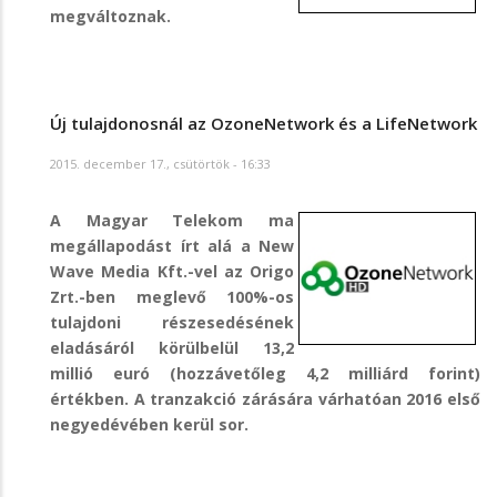
megváltoznak.
Új tulajdonosnál az OzoneNetwork és a LifeNetwork
2015. december 17., csütörtök - 16:33
A Magyar Telekom ma
megállapodást írt alá a New
Wave Media Kft.-vel az Origo
Zrt.-ben meglevő 100%-os
tulajdoni részesedésének
eladásáról körülbelül 13,2
millió euró (hozzávetőleg 4,2 milliárd forint)
értékben. A tranzakció zárására várhatóan 2016 első
negyedévében kerül sor.