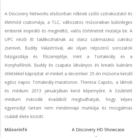
A Discovery Networks elsősorban nőknek szóló szórakoztató és
életmód csatornája, a TLC, változatos műsoraiban különleges
emberek inspiráló és megindító, valós történeteit mutatja be. A
UPC nézői itt találkozhatnak az olasz származású cukrász
zsenivel, Buddy Valastróval, aki olyan népszerű sorozatok
házigazdája és főszereplője, mint a Tortakirály és a
Konyhafőnök. Buddy és csapata látványos és kreatív kulináris
ötletekkel kápráztat el minket a december 25-én műsorra kerülő
egész napos Tortakirály-maratonon. Theresa Caputo, a látnok
és médium 2013 januárjában kerül képernyőre. A Született
médium második évadából megtudhatjuk, hogy képes
egyensúlyt tartani nem mindennapi munkája és mozgalmas
családi élete között.
Műsorinfó
A Discovery HD Showcase