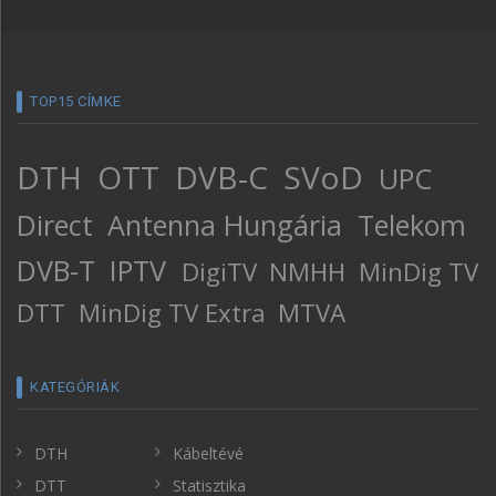
TOP15 CÍMKE
DTH
OTT
DVB-C
SVoD
UPC
Direct
Antenna Hungária
Telekom
DVB-T
IPTV
DigiTV
NMHH
MinDig TV
DTT
MinDig TV Extra
MTVA
KATEGÓRIÁK
DTH
Kábeltévé
DTT
Statisztika