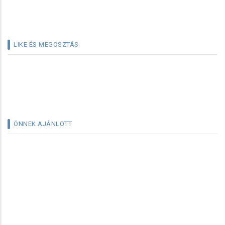
LIKE ÉS MEGOSZTÁS
ÖNNEK AJÁNLOTT