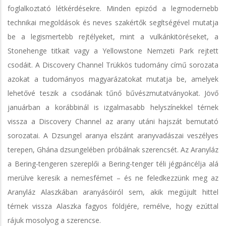
foglalkoztató létkérdésekre. Minden epizód a legmodernebb
technikai megoldások és neves szakértők segítségével mutatja
be a legismertebb rejtélyeket, mint a vulkánkitöréseket, a
Stonehenge titkait vagy a Yellowstone Nemzeti Park rejtett
csodáit. A Discovery Channel Trükkös tudomány című sorozata
azokat a tudományos magyarázatokat mutatja be, amelyek
lehetővé teszik a csodának tűnő bűvészmutatványokat. Jövő
januárban a korábbinál is izgalmasabb helyszínekkel térnek
vissza a Discovery Channel az arany utáni hajszát bemutató
sorozatai. A Dzsungel aranya elszánt aranyvadászai veszélyes
terepen, Ghána dzsungelében próbálnak szerencsét. Az Aranyláz
a Bering-tengeren szereplői a Bering-tenger téli jégpáncélja alá
merülve keresik a nemesfémet – és ne feledkezzünk meg az
Aranyláz Alaszkában aranyásóiról sem, akik megújult hittel
térnek vissza Alaszka fagyos földjére, remélve, hogy ezúttal
rájuk mosolyog a szerencse.