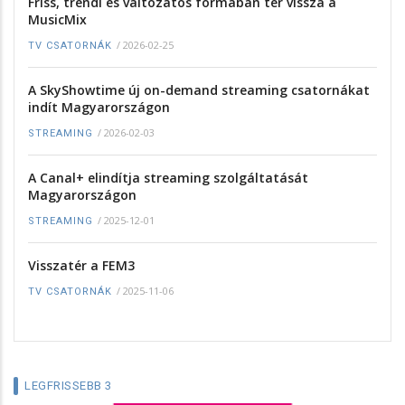
Friss, trendi és változatos formában tér vissza a
MusicMix
/
2026-02-25
TV CSATORNÁK
A SkyShowtime új on-demand streaming csatornákat
indít Magyarországon
/
2026-02-03
STREAMING
A Canal+ elindítja streaming szolgáltatását
Magyarországon
/
2025-12-01
STREAMING
Visszatér a FEM3
/
2025-11-06
TV CSATORNÁK
LEGFRISSEBB 3