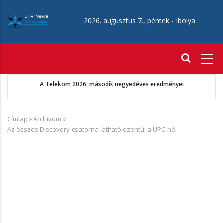
Ugrás
a
2026. augusztus 7., péntek -
Ibolya
tartalomra
Fő
navigáció
A Telekom 2026. második negyedéves eredményei
Címlap
»
Archívum
»
Morzsa
Az összes Discovery-csatorna látható ezentúl a UPC-nél