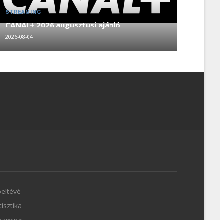
STREAMING
CANAL+ 2026 augusztusi ajánló
2026-08-04
eltévé
tisztika
eaming