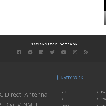
Csatlakozzon hozzánk
KATEGÓRIÁK
DTH
Káb
C Direct
Antenna
DTT
Sta
V
DigiTV
NMHH
Egyéb
Str