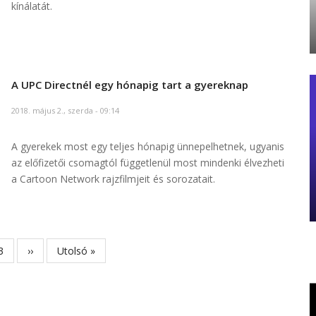
kínálatát.
A UPC Directnél egy hónapig tart a gyereknap
2018. május 2., szerda - 09:14
A gyerekek most egy teljes hónapig ünnepelhetnek, ugyanis
az előfizetői csomagtól függetlenül most mindenki élvezheti
a Cartoon Network rajzfilmjeit és sorozatait.
Page
3
Következő
››
Utolsó
Utolsó »
oldal
oldal