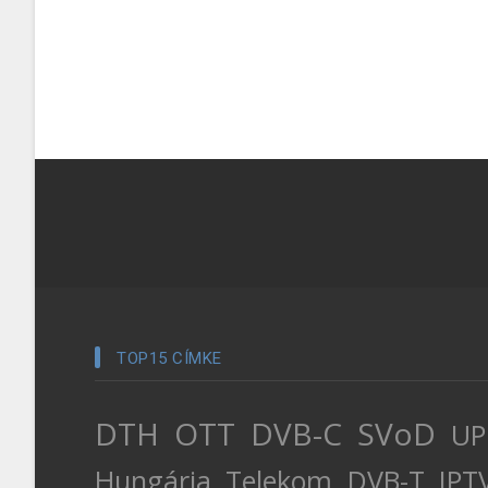
TOP15 CÍMKE
DTH
OTT
DVB-C
SVoD
UP
Hungária
Telekom
DVB-T
IPT