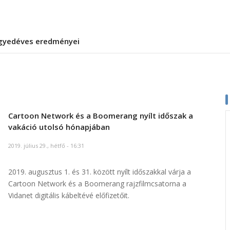
gyedéves eredményei
Cartoon Network és a Boomerang nyílt időszak a
vakáció utolsó hónapjában
2019. július 29., hétfő - 16:31
2019. augusztus 1. és 31. között nyílt időszakkal várja a
Cartoon Network és a Boomerang rajzfilmcsatorna a
Vidanet digitális kábeltévé előfizetőit.