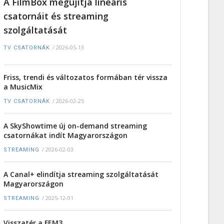
A FilmBox megújítja lineáris
csatornáit és streaming
szolgáltatását
/
2026-05-13
TV CSATORNÁK
Friss, trendi és változatos formában tér vissza
a MusicMix
/
2026-02-25
TV CSATORNÁK
A SkyShowtime új on-demand streaming
csatornákat indít Magyarországon
/
2026-02-03
STREAMING
A Canal+ elindítja streaming szolgáltatását
Magyarországon
/
2025-12-01
STREAMING
Visszatér a FEM3