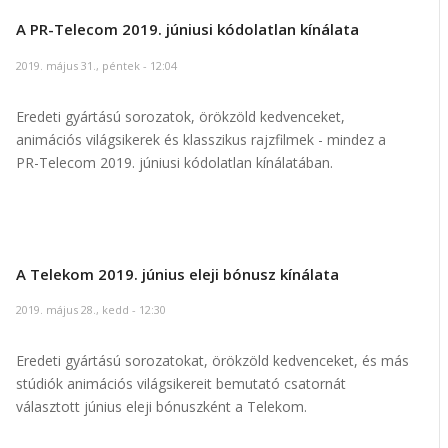
A PR-Telecom 2019. júniusi kódolatlan kínálata
2019. május 31., péntek - 12:04
Eredeti gyártású sorozatok, örökzöld kedvenceket,
animációs világsikerek és klasszikus rajzfilmek - mindez a
PR-Telecom 2019. júniusi kódolatlan kínálatában.
A Telekom 2019. június eleji bónusz kínálata
2019. május 28., kedd - 12:30
Eredeti gyártású sorozatokat, örökzöld kedvenceket, és más
stúdiók animációs világsikereit bemutató csatornát
választott június eleji bónuszként a Telekom.