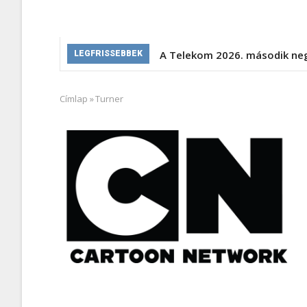
A Telekom 2026. második ne
LEGFRISSEBBEK
Címlap
»
Turner
Morzsa