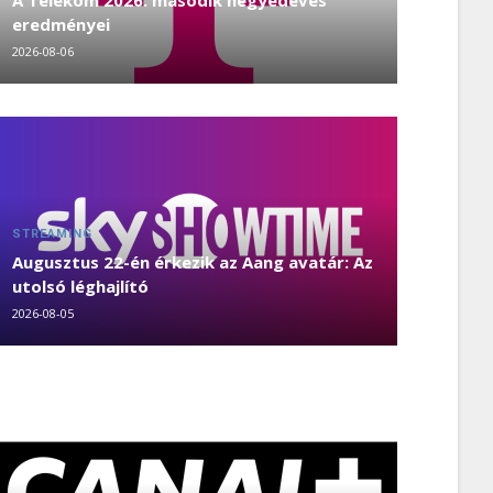
A Telekom 2026. második negyedéves
eredményei
2026-08-06
STREAMING
Augusztus 22-én érkezik az Aang avatár: Az
utolsó léghajlító
2026-08-05